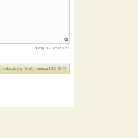
N
a
g
Posty: 1 • Strona
1
z
1
ó
r
ę
teczka witryny
Strefa czasowa
UTC+01:00