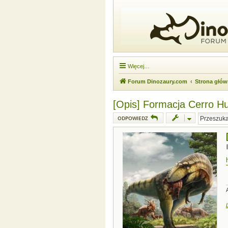
Więcej…
Forum Dinozaury.com
Strona głó
[Opis] Formacja Cerro H
ODPOWIEDZ