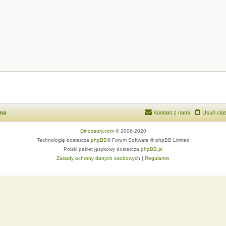
wna
Kontakt z nami
Usuń cias
Dinozaury.com
© 2006-2020
Technologię dostarcza
phpBB
® Forum Software © phpBB Limited
Polski pakiet językowy dostarcza
phpBB.pl
Zasady ochrony danych osobowych
|
Regulamin