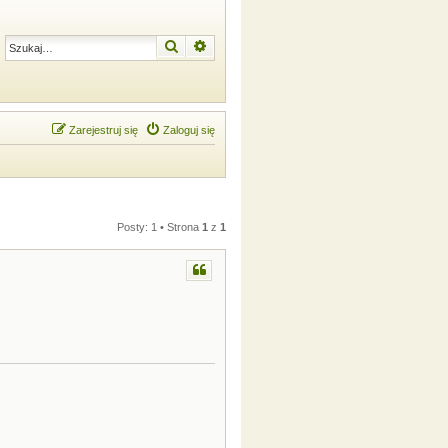
Szukaj
Wyszukiwanie zaawansowane
Zarejestruj się
Zaloguj się
Posty: 1 • Strona
1
z
1