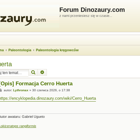
Forum Dinozaury.com
z nami przeniesiesz się w czasie...
wna
Paleontologia
Paleontologia kręgowców
uerta
Szukaj
Wyszukiwanie zaawansowane
[Opis] Formacja Cerro Huerta
P
autor:
Lythronax
»
30 czerwca 2026, o 17:38
o
s
https://encyklopedia.dinozaury.com/wiki/Cerro_Huerta
t
Autor awataru: Gabriel Ugueto
Lokiceratops rangiformis