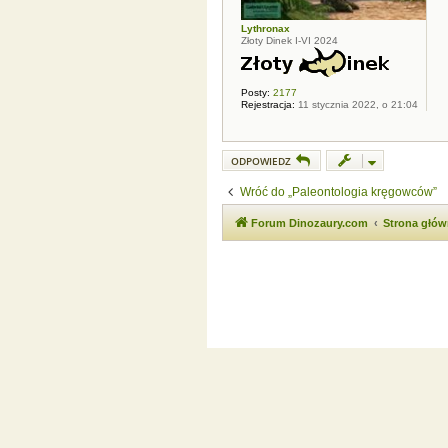
Lythronax
Złoty Dinek I-VI 2024
Posty:
2177
Rejestracja:
11 stycznia 2022, o 21:04
ODPOWIEDZ
Wróć do „Paleontologia kręgowców”
Forum Dinozaury.com
Strona głó