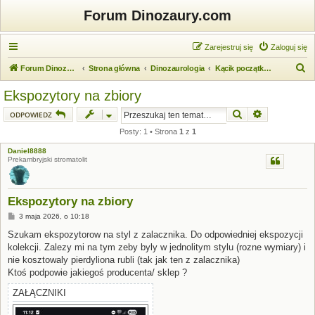
Forum Dinozaury.com
Zarejestruj się
Zaloguj się
S
Forum Dinozaury.com
Strona główna
Dinozaurologia
Kącik początkującego dinozaurologa
z
Ekspozytory na zbiory
u
Szukaj
Wyszukiwanie
ODPOWIEDZ
k
Posty: 1 • Strona
1
z
1
a
Daniel8888
j
Prekambryjski stromatolit
Ekspozytory na zbiory
P
3 maja 2026, o 10:18
o
s
Szukam ekspozytorow na styl z zalacznika. Do odpowiedniej ekspozycji
t
kolekcji. Zalezy mi na tym zeby byly w jednolitym stylu (rozne wymiary) i
nie kosztowaly pierdyliona rubli (tak jak ten z zalacznika)
Ktoś podpowie jakiegoś producenta/ sklep ?
ZAŁĄCZNIKI