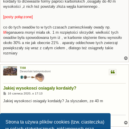
s
kordaity to drzewiaste formy paproci karbońskich ,osiągały do 40 m
t
wysokości ,z nich też powstały złoża węgla kamiennego .
[posty połączone]
co do tych owadów to w tych czasach zamieszkiwały owady np.
M
eganauera monyi
miała ok. 1 m rozpiętości skrzydeł. wielkość tych
owadów była spowodowana tym iż , w karbonie stężenie tlenu wynosiło
około 30% a nie jak obecnie 21% . aparaty oddechowe tych zwierząt
powiększały się wraz z całym ciełem , dlatego też osiągneły takie
rozmiary
Ti58
Dewoński labiryntodont
Jakiej wysokosci osiagaly kordaidy?
P
16 czerwca 2020, o 17:13
o
s
Jakiej wysokosci osiagaly kordaidy? Ja slyszalem, ze 40 m
t
Anchiornis
Strona ta używa plików cookies (tzw. ciasteczka)
w celach statystycznych, reklamowych oraz