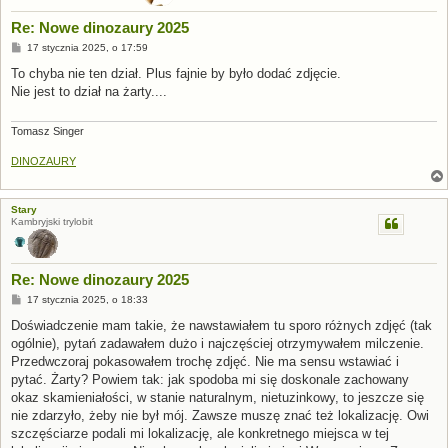
Re: Nowe dinozaury 2025
P
17 stycznia 2025, o 17:59
o
s
To chyba nie ten dział. Plus fajnie by było dodać zdjęcie.
t
Nie jest to dział na żarty....
Tomasz Singer
DINOZAURY
Stary
Kambryjski trylobit
Re: Nowe dinozaury 2025
P
17 stycznia 2025, o 18:33
o
s
Doświadczenie mam takie, że nawstawiałem tu sporo różnych zdjęć (tak
t
ogólnie), pytań zadawałem dużo i najczęściej otrzymywałem milczenie.
Przedwczoraj pokasowałem trochę zdjęć. Nie ma sensu wstawiać i
pytać. Żarty? Powiem tak: jak spodoba mi się doskonale zachowany
okaz skamieniałości, w stanie naturalnym, nietuzinkowy, to jeszcze się
nie zdarzyło, żeby nie był mój. Zawsze muszę znać też lokalizację. Owi
szczęściarze podali mi lokalizację, ale konkretnego miejsca w tej