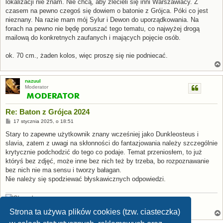
lokalizacji nie znam. Nie chcą, aby zlecieli się inni Warszawiacy. Z
czasem na pewno czegoś się dowiem o batonie z Grójca. Póki co jest
nieznany. Na razie mam mój Sylur i Dewon do uporządkowania. Na
forach na pewno nie będę poruszać tego tematu, co najwyżej drogą
mailową do konkretnych zaufanych i mających pojęcie osób.
ok. 70 cm., żaden kolos, więc proszę się nie podniecać.
nazuul
Moderator
Re: Baton z Grójca 2024
P
17 stycznia 2025, o 18:51
o
s
Stary to zapewne użytkownik znany wcześniej jako Dunkleosteus i
t
slavia, zatem z uwagi na skłonności do fantazjowania należy szczególnie
krytycznie podchodzić do tego co podaje. Temat przeniosłem, to już
któryś bez zdjęć, może inne bez nich też by trzeba, bo rozpoznawanie
bez nich nie ma sensu i tworzy bałagan.
Nie należy się spodziewać błyskawicznych odpowiedzi.
[Stamp:
Apsaravis
] [Avatar:
P. Weimer
,
CC BY-NC-SA 2.0
]
Strona ta używa plików cookies (tzw. ciasteczka)