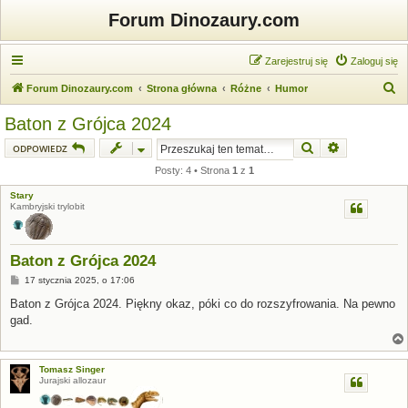
Forum Dinozaury.com
Zarejestruj się
Zaloguj się
S
Forum Dinozaury.com
Strona główna
Różne
Humor
z
Baton z Grójca 2024
u
Szukaj
Wyszukiwanie
ODPOWIEDZ
k
Posty: 4 • Strona
1
z
1
a
Stary
j
Kambryjski trylobit
Baton z Grójca 2024
P
17 stycznia 2025, o 17:06
o
s
Baton z Grójca 2024. Piękny okaz, póki co do rozszyfrowania. Na pewno
t
gad.
Tomasz Singer
Jurajski allozaur