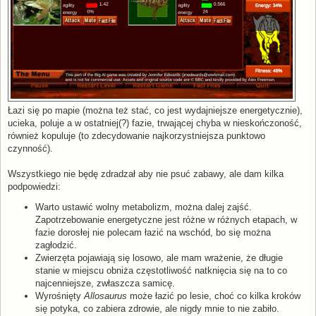
Łazi się po mapie (można też stać, co jest wydajniejsze energetycznie),
ucieka, poluje a w ostatniej(?) fazie, trwającej chyba w nieskończoność,
również kopuluje (to zdecydowanie najkorzystniejsza punktowo
czynność).
Wszystkiego nie będę zdradzał aby nie psuć zabawy, ale dam kilka
podpowiedzi:
Warto ustawić wolny metabolizm, można dalej zajść.
Zapotrzebowanie energetyczne jest różne w różnych etapach, w
fazie dorosłej nie polecam łazić na wschód, bo się można
zagłodzić.
Zwierzęta pojawiają się losowo, ale mam wrażenie, że długie
stanie w miejscu obniża częstotliwość natknięcia się na to co
najcenniejsze, zwłaszcza samicę.
Wyrośnięty
Allosaurus
może łazić po lesie, choć co kilka kroków
się potyka, co zabiera zdrowie, ale nigdy mnie to nie zabiło.