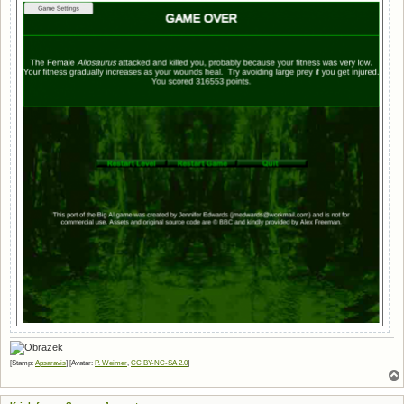
[Stamp:
Apsaravis
] [Avatar:
P. Weimer
,
CC BY-NC-SA 2.0
]