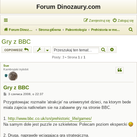
Forum Dinozaury.com
Zarejestruj się
Zaloguj się
S
Forum Dinozaury.com
Strona główna
Paleontologia
Prehistoria w mediach
z
Gry z BBC
u
Szukaj
Wyszukiwanie
ODPOWIEDZ
k
Posty: 3 • Strona
1
z
1
a
Sue
j
Kambryjski trylobit
Gry z BBC
P
3 czerwca 2008, o 22:37
o
s
Przygotowujac rozmaite 'atrakcje' na uniwersytet dzieci, na ktorym bede
t
miala zajecia natknelam sie na zabawne gry na stronie BBC.
1.
http://www.bbc.co.uk/sn/prehistoric_life/games/
Na samym dole jest puzzle ze szkieletow. Polecam poziom ekspercki
2. Druga, naprawde wciagajaca gra strategiczna.