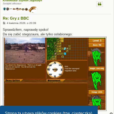
Kriolofozaur Szymon Jagusztyn
Jurajski allozaur
Re: Gry z BBC
P
4 kwietnia 2026, o 20:39
o
s
Sprawdziłem, naprawdę spoko!
t
Da się zabić stegozaura, ale tylko osłabionego:
Strona ta używa plików cookies (tzw. ciasteczka)