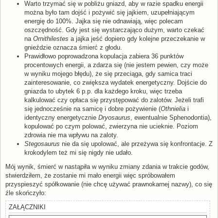
Warto trzymać się w pobliżu gniazd, aby w razie spadku energii
można było tam dojść i pożywić się jajkiem, uzupełniającym
energię do 100%. Jajka się nie odnawiają, więc polecam
oszczędność. Gdy jest się wystarczająco dużym, warto czekać
na
Ornithilestes
a jajka jeść dopiero gdy kolejne przeczekanie w
gnieździe oznacza śmierć z głodu.
Prawidłowo poprowadzona kopulacja zabiera 36 punktów
procentowych energii, a zdarza się (nie jestem pewien, czy może
w wyniku mojego błędu), że się przeciąga, gdy samica traci
zainteresowanie, co zwiększa wydatek energetyczny. Dojście do
gniazda to ubytek 6 p.p. dla każdego kroku, więc trzeba
kalkulować czy opłaca się przystępować do zalotów. Jeżeli trafi
się jednocześnie na samicę i dobre pożywienie (
Othnielia
i
identyczny energetycznie
Dryosaurus
, ewentualnie Sphenodontia),
kopulować po czym polować, zwierzyna nie ucieknie. Poziom
zdrowia nie ma wpływu na zaloty.
Stegosaurus
nie da się upolować, ale przeżywa się konfrontacje. Z
krokodylem też mi się nigdy nie udało.
Mój wynik, śmierć w nastąpiła w wyniku zmiany zdania w trakcie godów,
stwierdziłem, że zostanie mi mało energii więc spróbowałem
przyspieszyć spółkowanie (nie chcę używać prawnokarnej nazwy), co się
źle skończyło:
ZAŁĄCZNIKI