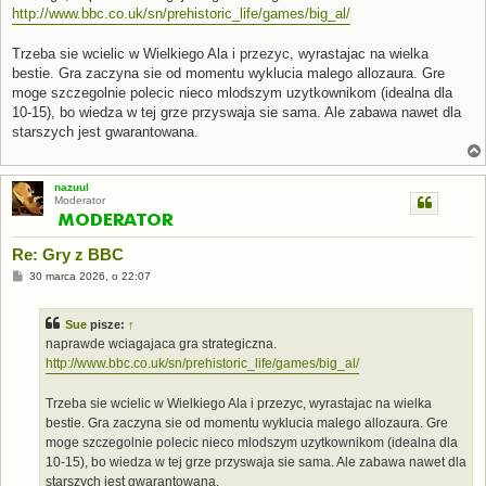
http://www.bbc.co.uk/sn/prehistoric_life/games/big_al/
Trzeba sie wcielic w Wielkiego Ala i przezyc, wyrastajac na wielka
bestie. Gra zaczyna sie od momentu wyklucia malego allozaura. Gre
moge szczegolnie polecic nieco mlodszym uzytkownikom (idealna dla
10-15), bo wiedza w tej grze przyswaja sie sama. Ale zabawa nawet dla
starszych jest gwarantowana.
nazuul
Moderator
Re: Gry z BBC
P
30 marca 2026, o 22:07
o
s
t
Sue
pisze:
↑
naprawde wciagajaca gra strategiczna.
http://www.bbc.co.uk/sn/prehistoric_life/games/big_al/
Trzeba sie wcielic w Wielkiego Ala i przezyc, wyrastajac na wielka
bestie. Gra zaczyna sie od momentu wyklucia malego allozaura. Gre
moge szczegolnie polecic nieco mlodszym uzytkownikom (idealna dla
10-15), bo wiedza w tej grze przyswaja sie sama. Ale zabawa nawet dla
starszych jest gwarantowana.