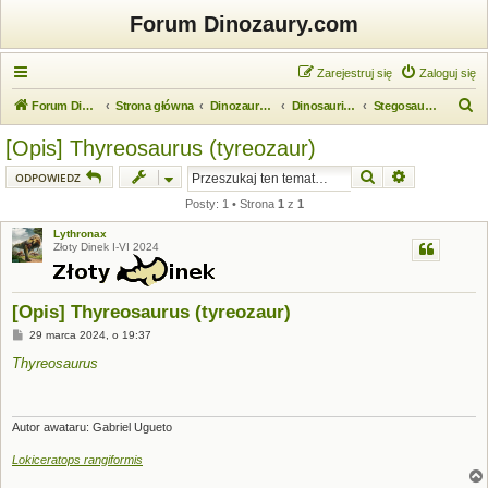
Forum Dinozaury.com
Zarejestruj się
Zaloguj się
S
Forum Dinozaury.com
Strona główna
Dinozaurologia
Dinosauria (dinozaury)
Stegosauria (stegozaury)
z
[Opis] Thyreosaurus (tyreozaur)
u
Szukaj
Wyszukiwanie
ODPOWIEDZ
k
Posty: 1 • Strona
1
z
1
a
Lythronax
j
Złoty Dinek I-VI 2024
[Opis] Thyreosaurus (tyreozaur)
P
29 marca 2024, o 19:37
o
s
Thyreosaurus
t
Autor awataru: Gabriel Ugueto
Lokiceratops rangiformis