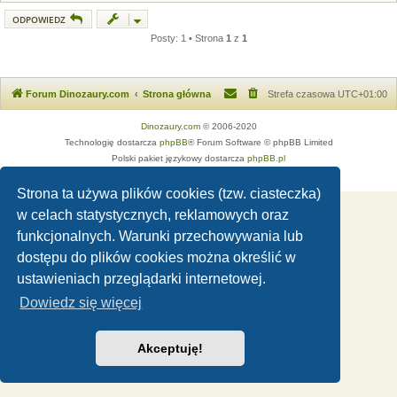
ODPOWIEDZ
Posty: 1 • Strona
1
z
1
Forum Dinozaury.com
Strona główna
Strefa czasowa
UTC+01:00
Dinozaury.com
© 2006-2020
Technologię dostarcza
phpBB
® Forum Software © phpBB Limited
Polski pakiet językowy dostarcza
phpBB.pl
Zasady ochrony danych osobowych
|
Regulamin
Strona ta używa plików cookies (tzw. ciasteczka)
w celach statystycznych, reklamowych oraz
funkcjonalnych. Warunki przechowywania lub
dostępu do plików cookies można określić w
ustawieniach przeglądarki internetowej.
Dowiedz się więcej
Akceptuję!