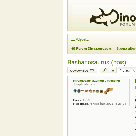
Więcej…
Forum Dinozaury.com
Strona głó
Bashanosaurus (opis)
ODPOWIEDZ
Kriolofozaur Szymon Jagusztyn
Jurajski allozaur
Posty:
1259
Rejestracja:
6 września 2021, o 20:24