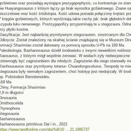
grzbietowo oraz posiadają wystające prezygapophysis, co kontrastuje ze sta
nie Huayangosaurus z którym łączy go brak wyrostka grzbietowego. Znane są 
piszczelowe oraz kość śródstopia. Kość udowa posiada połączony krętarz prz
7 kręgów grzbietowych, których wyróżniają takie cechy jak: brak głębokich do
szypuła łuku nerwowego. Postzygapofizy przypominają te u stegozaura. Odnal
trzy płytki kostne.
Klasyfikacja: Jest najbardziej prymitywnym stegozaurem, siostrzanym dla C
Odkrycie: Został znaleziony na skalnej ścianie znajdującej się w Muzeum Di
formacji Shaximiao został datowany za pomocą sposobu U-Pb na 169 Ma.
Paleobiologia: Bashanosaurus dzielił środowisko z innymi niewielkimi roślinoż
Xiaosaurus, z którymi mógł wspólnie żerować. W wodach żyły niebezpieczne 
któremogły być zagrożenbiem dla młodych. Zagrożenie dla niego stanowiły m
Xianhousaurus oraz prymitywny tetanur- Chuandongocelurus. Teropody te mier
stegozaura były niemałym zagrożeniem, choć holotyp jest niedojrzały. W śro
np. Polistodoni Bienotenoides.
169 Ma
Chiny, Formacja Shaximiao
2,8 m długości
Dinosauria
Ornithoscelida
Thyreophora
Stegosauria
Bashanosaurus
Bashanosaurus primitivus Dai i in., 2022
https://www.tandfonline.com/doi/full/10 ... 21.1995737