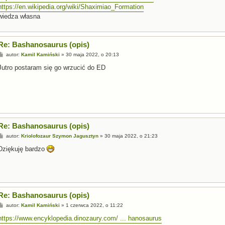
https://en.wikipedia.org/wiki/Shaximiao_Formation
wiedza własna
Re: Bashanosaurus (opis)
P
autor:
Kamil Kamiński
»
30 maja 2022, o 20:13
o
s
Jutro postaram się go wrzucić do ED
t
Re: Bashanosaurus (opis)
P
autor:
Kriolofozaur Szymon Jagusztyn
»
30 maja 2022, o 21:23
o
s
Dziękuję bardzo
t
Re: Bashanosaurus (opis)
P
autor:
Kamil Kamiński
»
1 czerwca 2022, o 11:22
o
s
https://www.encyklopedia.dinozaury.com/ ... hanosaurus
t