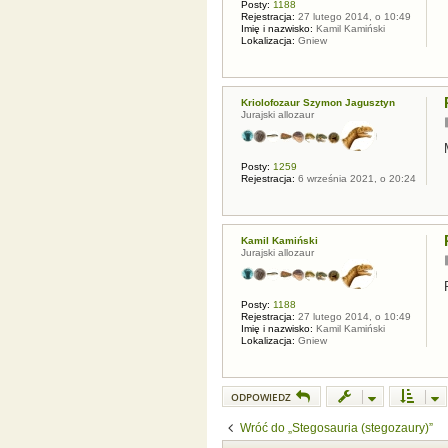
Posty:
1188
Rejestracja:
27 lutego 2014, o 10:49
Imię i nazwisko:
Kamil Kamiński
Lokalizacja:
Gniew
Kriolofozaur Szymon Jagusztyn
Jurajski allozaur
Posty:
1259
Rejestracja:
6 września 2021, o 20:24
Kamil Kamiński
Jurajski allozaur
Posty:
1188
Rejestracja:
27 lutego 2014, o 10:49
Imię i nazwisko:
Kamil Kamiński
Lokalizacja:
Gniew
ODPOWIEDZ
Wróć do „Stegosauria (stegozaury)”