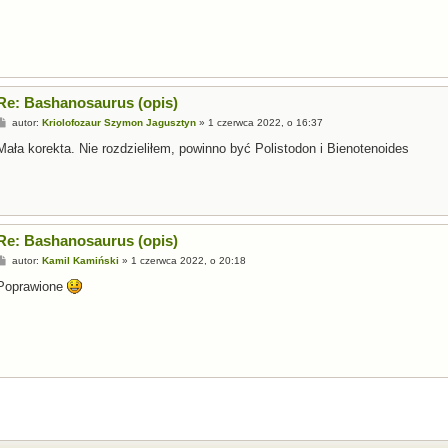
Re: Bashanosaurus (opis)
P
autor:
Kriolofozaur Szymon Jagusztyn
»
1 czerwca 2022, o 16:37
o
s
Mała korekta. Nie rozdzieliłem, powinno być Polistodon i Bienotenoides
t
Re: Bashanosaurus (opis)
P
autor:
Kamil Kamiński
»
1 czerwca 2022, o 20:18
o
s
Poprawione
t