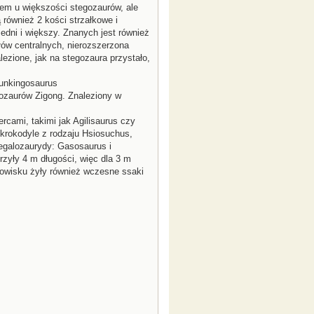
nem u większości stegozaurów, ale
również 2 kości strzałkowe i
edni i większy. Znanych jest również
łów centralnych, nierozszerzona
ezione, jak na stegozaura przystało,
hunkingosaurus
nozaurów Zigong. Znaleziony w
ercami, takimi jak Agilisaurus czy
krokodyle z rodzaju Hsiosuchus,
egalozaurydy: Gasosaurus i
zyły 4 m długości, więc dla 3 m
dowisku żyły również wczesne ssaki