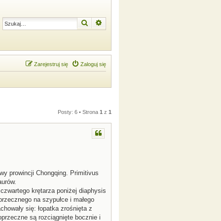
Szukaj
Wyszukiwanie zaawansowane
Zarejestruj się
Zaloguj się
Posty: 6 • Strona
1
z
1
 prowincji Chongqing. Primitivus
aurów.
czwartego krętarza poniżej diaphysis
oprzecznego na szypułce i małego
howały się: łopatka zrośnięta z
przeczne są rozciągnięte bocznie i