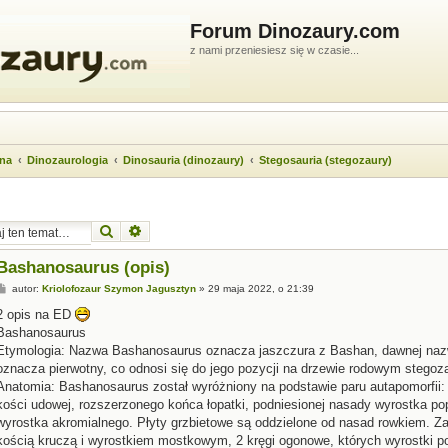
Forum Dinozaury.com
z nami przeniesiesz się w czasie...
wna
Dinozaurologia
Dinosauria (dinozaury)
Stegosauria (stegozaury)
Szukaj
Wyszukiwanie zaawansowane
Bashanosaurus (opis)
P
autor:
Kriolofozaur Szymon Jagusztyn
»
29 maja 2022, o 21:39
o
s
2 opis na ED
t
Bashanosaurus
Etymologia: Nazwa Bashanosaurus oznacza jaszczura z Bashan, dawnej nazwy
oznacza pierwotny, co odnosi się do jego pozycji na drzewie rodowym stegoz
Anatomia: Bashanosaurus został wyróżniony na podstawie paru autapomorfii: 
kości udowej, rozszerzonego końca łopatki, podniesionej nasady wyrostka p
wyrostka akromialnego. Płyty grzbietowe są oddzielone od nasad rowkiem. Zac
kością kruczą i wyrostkiem mostkowym, 2 kręgi ogonowe, których wyrostki po