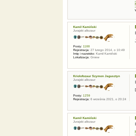
Kamil Kamiński
Jurajski allozaur
Posty:
1188
Rejestracja:
27 lutego 2014, o 10:49
Imię i nazwisko:
Kamil Kamiński
Lokalizacja:
Gniew
Kriolofozaur Szymon Jagusztyn
Jurajski allozaur
Posty:
1259
Rejestracja:
6 września 2021, o 20:24
Kamil Kamiński
Jurajski allozaur