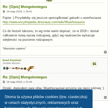
Re: [Opis] Mongolostegus
P
19 maja 2019, o 19:41
o
s
Fajnie :) Przydałoby się jeszcze uporządkować gatunki u wuerhozaura:
t
http://www.encyklopedia.dinozaury.com/wiki/Wuerhosaurus
Co do historii taksonu, to wg mnie warto dopisać, że w 2018 r. dostał
całkowicie nową nazwę rodzajową, gdyż wg naukowców wykazuje
odrębność na poziomie rodzajowym.
"Mastodon sapiens"
Kamil Kamiński
Jurajski allozaur
Re: [Opis] Mongolostegus
P
19 maja 2019, o 21:43
o
s
Dzięki, dopisałem parę słów. Wuerhozaurowi przyjrzę się nieco później :)
t
Strona ta używa plików cookies (tzw. ciasteczka)
w celach statystycznych, reklamowych oraz
ODPOWIEDZ