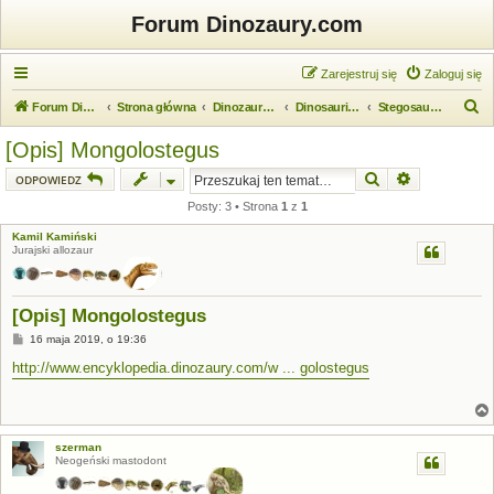
Forum Dinozaury.com
Zarejestruj się
Zaloguj się
S
Forum Dinozaury.com
Strona główna
Dinozaurologia
Dinosauria (dinozaury)
Stegosauria (stegozaury)
z
[Opis] Mongolostegus
u
Szukaj
Wyszukiwanie
ODPOWIEDZ
k
Posty: 3 • Strona
1
z
1
a
Kamil Kamiński
j
Jurajski allozaur
[Opis] Mongolostegus
P
16 maja 2019, o 19:36
o
s
http://www.encyklopedia.dinozaury.com/w ... golostegus
t
szerman
Neogeński mastodont