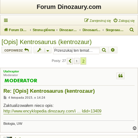
Forum Dinozaury.com
Zarejestruj się
Zaloguj się
S
Forum Dinozaury.com
Strona główna
Dinozaurologia
Dinosauria (dinozaury)
Stegosauria (stegozaury)
z
[Opis] Kentrosaurus (kentrozaur)
u
Szukaj
Wyszukiwanie
ODPOWIEDZ
k
a
2
Posty: 27
1
Poprzednia
j
Utahraptor
Moderator
Re: [Opis] Kentrosaurus (kentrozaur)
P
4 listopada 2015, o 14:24
o
s
Zaktualizowałem nieco opis:
t
http://www.encyklopedia.dinozaury.com/i ... ldid=13409
Biologia, UW