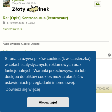
Lythronax
Złoty Dinek I-VI 2024
Re: [Opis] Kentrosaurus (kentrozaur)
P
17 lutego 2023, o 11:22
o
s
Kentrosaurus
t
Autor awataru: Gabriel Ugueto
Lokiceratops rangiformis
Strona ta używa plików cookies (tzw. ciasteczka)
ODPOWIEDZ
w celach statystycznych, reklamowych oraz
funkcjonalnych. Warunki przechowywania lub
2
Posty: 27
1
Poprzednia
dostępu do plików cookies można określić w
ustawieniach przeglądarki internetowej.
Forum Dinozaury.com
Strona główna
Strefa czasowa
UTC+01:00
Dowiedz się więcej
Dinozaury.com
© 2006-2020
Akceptuję!
Technologię dostarcza
phpBB
® Forum Software © phpBB Limited
Polski pakiet językowy dostarcza
phpBB.pl
Zasady ochrony danych osobowych
|
Regulamin