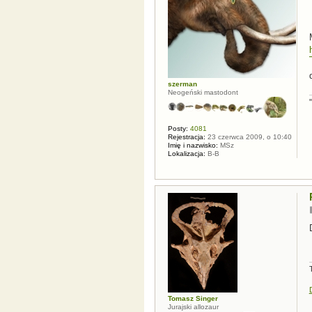
szerman
Neogeński mastodont
Posty:
4081
Rejestracja:
23 czerwca 2009, o 10:40
Imię i nazwisko:
MSz
Lokalizacja:
B-B
Tomasz Singer
Jurajski allozaur