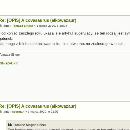
Re: [OPIS] Alcovasaurus (alkowazaur)
P
autor:
Tomasz Singer
»
1 marca 2020, o 18:04
o
s
Pod koniec zeszlego roku ukazal sie artykul sugerujacy, ze ten rodzaj jest 
t
gatunek.
Nie moge z telefonu skopiowac linku, ale latwo mozna znalesc go w necie.
Tomasz Singer
DINOZAURY
Re: [OPIS] Alcovasaurus (alkowazaur)
P
autor:
szerman
»
6 marca 2020, o 21:55
o
s
t
Tomasz Singer pisze:
Pod koniec zeszlego roku ukazal sie artykul sugerujacy, ze ten rodzaj jest 