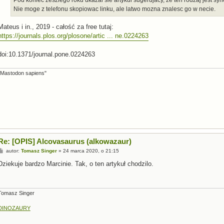
Nie moge z telefonu skopiowac linku, ale latwo mozna znalesc go w necie.
Mateus i in., 2019 - całość za free tutaj:
https://journals.plos.org/plosone/artic ... ne.0224263
doi:10.1371/journal.pone.0224263
"Mastodon sapiens"
Re: [OPIS] Alcovasaurus (alkowazaur)
P
autor:
Tomasz Singer
»
24 marca 2020, o 21:15
o
s
Dziekuje bardzo Marcinie. Tak, o ten artykuł chodzilo.
t
Tomasz Singer
DINOZAURY