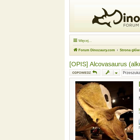
Więcej…
Forum Dinozaury.com
Strona głó
[OPIS] Alcovasaurus (al
ODPOWIEDZ
[