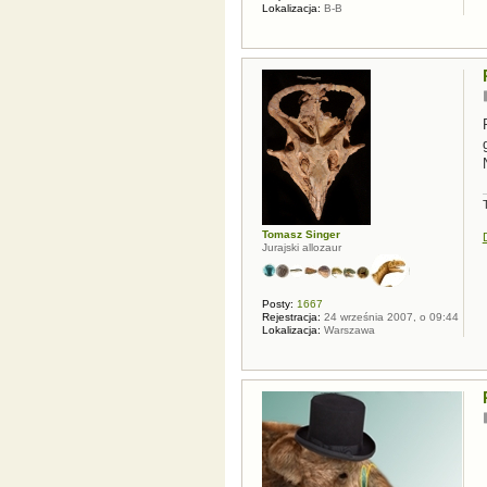
Lokalizacja:
B-B
Tomasz Singer
Jurajski allozaur
Posty:
1667
Rejestracja:
24 września 2007, o 09:44
Lokalizacja:
Warszawa