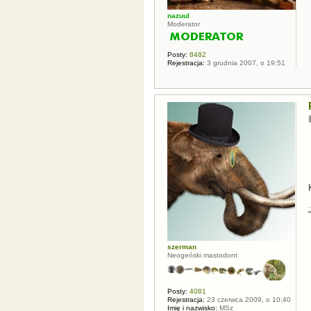
nazuul
Moderator
Posty:
8482
Rejestracja:
3 grudnia 2007, o 19:51
szerman
Neogeński mastodont
Posty:
4081
Rejestracja:
23 czerwca 2009, o 10:40
Imię i nazwisko:
MSz