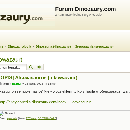
Forum Dinozaury.com
z nami przeniesiesz się w czasie...
wna
Dinozaurologia
Dinosauria (dinozaury)
Stegosauria (stegozaury)
kowazaur)
Szukaj
Wyszukiwanie zaawansowane
[OPIS] Alcovasaurus (alkowazaur)
P
autor:
nazuul
»
15 maja 2016, o 15:50
o
s
Nazuul pisze nowe hasło? Nie - wydzieliłem tylko z hasła o
Stegosaurus
, war
t
http://encyklopedia.dinozaury.com/index ... covasaurus
Stamp:
Apsaravis
] [Avatar:
P. Weimer
,
CC BY-NC-SA 2.0
]