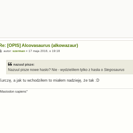
Re: [OPIS] Alcovasaurus (alkowazaur)
P
autor:
szerman
»
17 maja 2016, o 19:18
o
s
t
nazuul pisze:
Nazuul pisze nowe hasło? Nie - wydzieliłem tylko z hasła o
Stegosaurus
Kurczę, a jak tu wchodziłem to miałem nadzieję, że tak :D
"Mastodon sapiens"