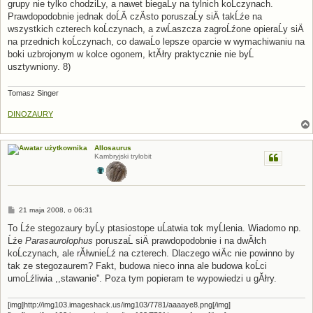
grupy nie tylko chodziĹy, a nawet biegaĹy na tylnich koĹczynach.
Prawdopodobnie jednak doĹÄ czÄsto poruszaĹy siÄ takĹźe na
wszystkich czterech koĹczynach, a zwĹaszcza zagroĹźone opieraĹy siÄ
na przednich koĹczynach, co dawaĹo lepsze oparcie w wymachiwaniu na
boki uzbrojonym w kolce ogonem, ktĂłry praktycznie nie byĹ
usztywniony. 8)
Tomasz Singer
DINOZAURY
Allosaurus
Kambryjski trylobit
P
21 maja 2008, o 06:31
o
s
To Ĺźe stegozaury byĹy ptasiostope uĹatwia tok myĹlenia. Wiadomo np.
t
Ĺźe
Parasaurolophus
poruszaĹ siÄ prawdopodobnie i na dwĂłch
koĹczynach, ale rĂłwnieĹź na czterech. Dlaczego wiÄc nie powinno by
tak ze stegozaurem? Fakt, budowa nieco inna ale budowa koĹci
umoĹźliwia ,,stawanie''. Poza tym popieram te wypowiedzi u gĂłry.
[img]http://img103.imageshack.us/img103/7781/aaaaye8.png[/img]