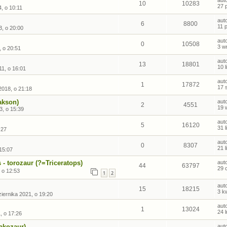
aut
10
10283
27 
, o 10:11
aut
6
8800
11 
3, o 20:00
aut
0
10508
3 w
, o 20:51
aut
13
18801
10 
1, o 16:01
aut
1
17872
17 
2018, o 21:18
akson)
aut
2
4551
19 
3, o 15:39
aut
5
16120
31 
:27
aut
0
8307
21 
 15:07
- torozaur (?=Triceratops)
aut
44
63797
29 
, o 12:53
1
2
aut
15
18215
3 k
iernika 2021, o 19:20
aut
1
13024
24 
1, o 17:26
takozaur)
aut