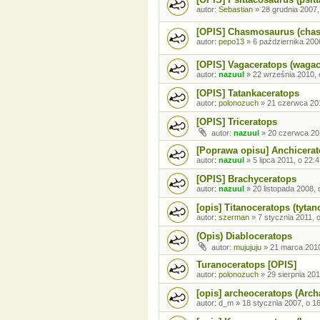
autor:
Sebastian
»
28 grudnia 2007,
[OPIS] Chasmosaurus (cha
autor:
pepo13
»
6 października 200
[OPIS] Vagaceratops (wagac
autor:
nazuul
»
22 września 2010, 
[OPIS] Tatankaceratops
autor:
polonozuch
»
21 czerwca 201
[OPIS] Triceratops
autor:
nazuul
»
20 czerwca 20
[Poprawa opisu] Anchicera
autor:
nazuul
»
5 lipca 2011, o 22:
[OPIS] Brachyceratops
autor:
nazuul
»
20 listopada 2008, 
[opis] Titanoceratops (tytan
autor:
szerman
»
7 stycznia 2011, 
(Opis) Diabloceratops
autor:
mujujuju
»
21 marca 2010
Turanoceratops [OPIS]
autor:
polonozuch
»
29 sierpnia 201
[opis] archeoceratops (Arc
autor:
d_m
»
18 stycznia 2007, o 1