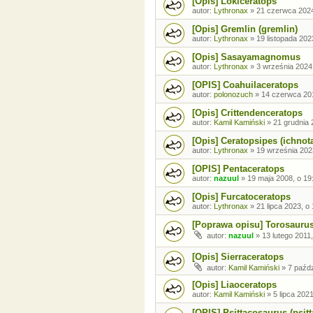
[Opis] Lokiceratops
autor:
Lythronax
»
21 czerwca 2024
[Opis] Gremlin (gremlin)
autor:
Lythronax
»
19 listopada 202
[Opis] Sasayamagnomus
autor:
Lythronax
»
3 września 2024
[OPIS] Coahuilaceratops
autor:
polonozuch
»
14 czerwca 201
[Opis] Crittendenceratops
autor:
Kamil Kamiński
»
21 grudnia 
[Opis] Ceratopsipes (ichnot
autor:
Lythronax
»
19 września 202
[OPIS] Pentaceratops
autor:
nazuul
»
19 maja 2008, o 19
[Opis] Furcatoceratops
autor:
Lythronax
»
21 lipca 2023, o
[Poprawa opisu] Torosaurus 
autor:
nazuul
»
13 lutego 2011
[Opis] Sierraceratops
autor:
Kamil Kamiński
»
7 paźdz
[Opis] Liaoceratops
autor:
Kamil Kamiński
»
5 lipca 202
[OPIS] Psittacosaurus (psit