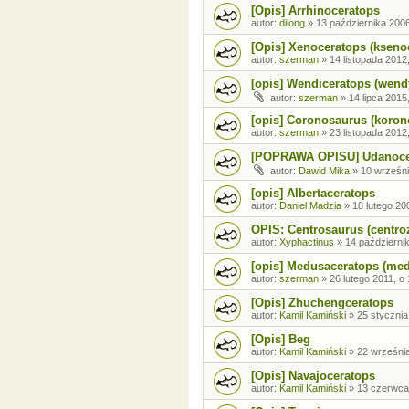
[Opis] Arrhinoceratops
autor:
dilong
»
13 października 2006
[Opis] Xenoceratops (kseno
autor:
szerman
»
14 listopada 2012
[opis] Wendiceratops (wend
autor:
szerman
»
14 lipca 2015
[opis] Coronosaurus (koron
autor:
szerman
»
23 listopada 2012
[POPRAWA OPISU] Udanoce
autor:
Dawid Mika
»
10 wrześni
[opis] Albertaceratops
autor:
Daniel Madzia
»
18 lutego 20
OPIS: Centrosaurus (centro
autor:
Xyphactinus
»
14 październi
[opis] Medusaceratops (me
autor:
szerman
»
26 lutego 2011, o
[Opis] Zhuchengceratops
autor:
Kamil Kamiński
»
25 stycznia
[Opis] Beg
autor:
Kamil Kamiński
»
22 września
[Opis] Navajoceratops
autor:
Kamil Kamiński
»
13 czerwca