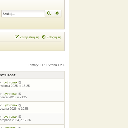
Szukaj
Wyszukiwanie zaawansowane
Zarejestruj się
Zaloguj się
Tematy: 117 • Strona
1
z
1
ATNI POST
or:
Lythronax
kwietnia 2025, o 16:25
or:
Lythronax
marca 2026, o 21:27
or:
Lythronax
tycznia 2026, o 10:58
or:
Lythronax
listopada 2024, o 17:36