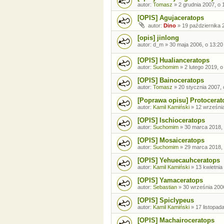
autor:
Tomasz
»
2 grudnia 2007, o 
[OPIS] Agujaceratops
autor:
Dino
»
19 października 
[opis] jinlong
autor:
d_m
»
30 maja 2006, o 13:20
[OPIS] Hualianceratops
autor:
Suchomim
»
2 lutego 2019, o
[OPIS] Bainoceratops
autor:
Tomasz
»
20 stycznia 2007, 
[Poprawa opisu] Protocerat
autor:
Kamil Kamiński
»
12 września
[OPIS] Ischioceratops
autor:
Suchomim
»
30 marca 2018, 
[OPIS] Mosaiceratops
autor:
Suchomim
»
29 marca 2018, 
[OPIS] Yehuecauhceratops
autor:
Kamil Kamiński
»
13 kwietnia
[OPIS] Yamaceratops
autor:
Sebastian
»
30 września 2006
[OPIS] Spiclypeus
autor:
Kamil Kamiński
»
17 listopad
[OPIS] Machairoceratops