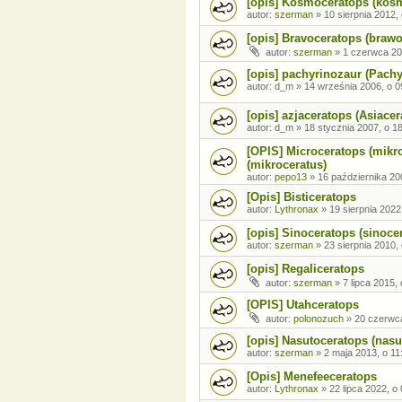
[opis] Kosmoceratops (kos
autor:
szerman
»
10 sierpnia 2012,
[opis] Bravoceratops (braw
autor:
szerman
»
1 czerwca 20
[opis] pachyrinozaur (Pach
autor:
d_m
»
14 września 2006, o 0
[opis] azjaceratops (Asiacer
autor:
d_m
»
18 stycznia 2007, o 1
[OPIS] Microceratops (mikro
(mikroceratus)
autor:
pepo13
»
16 października 20
[Opis] Bisticeratops
autor:
Lythronax
»
19 sierpnia 2022
[opis] Sinoceratops (sinoce
autor:
szerman
»
23 sierpnia 2010,
[opis] Regaliceratops
autor:
szerman
»
7 lipca 2015,
[OPIS] Utahceratops
autor:
polonozuch
»
20 czerwca
[opis] Nasutoceratops (nasu
autor:
szerman
»
2 maja 2013, o 11
[Opis] Menefeeceratops
autor:
Lythronax
»
22 lipca 2022, o