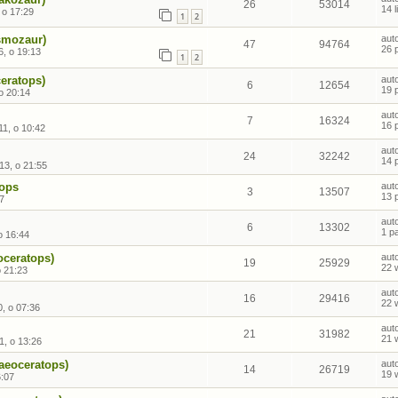
26
53014
14 
 o 17:29
1
2
smozaur)
aut
47
94764
26 
6, o 19:13
1
2
eratops)
aut
6
12654
19 
o 20:14
aut
7
16324
16 
1, o 10:42
aut
24
32242
14 
13, o 21:55
tops
aut
3
13507
13 
47
aut
6
13302
1 p
o 16:44
oceratops)
aut
19
25929
22 
o 21:23
aut
16
29416
22 
, o 07:36
aut
21
31982
21 
1, o 13:26
haeoceratops)
aut
14
26719
19 
6:07