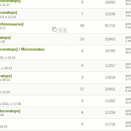
moceratops)
aut
5
10093
16 
 o 11:17
oceratops)
aut
7
11539
14 
13, o 12:23
yrhinosaurus)
aut
49
91715
9 w
9:17
1
2
atops)
aut
10
22663
1 w
8:18
ceratops) / Microceratus
aut
4
14766
30 
06, o 19:33
aut
0
11257
19 
, o 20:13
ratops)
aut
3
11818
17 
 o 08:22
aut
17
22652
6 s
 o 12:54
aut
4
11002
31 
 2011, o 17:46
toceratops)
aut
8
11159
25 
:06
aut
0
11718
22 
 09:22