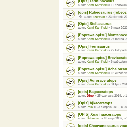
[Opis] Terminocavus
autor:
Kamil Kamiński
»
11 czerwca
[opis] Rubeosaurus (rubeoz
autor:
szerman
»
23 sierpnia 2
[Opis] Stellasaurus
autor:
Kamil Kamiński
»
8 maja 2020
[Poprawa opisu] Montanoce
autor:
Kamil Kamiński
»
27 marca 2
[Opis] Ferrisaurus
autor:
Kamil Kamiński
»
27 listopad
[Poprawa opisu] Brevicerat
autor:
Kamil Kamiński
»
6 październ
[Poprawa opisu] Achelousa
autor:
Kamil Kamiński
»
15 września
[Opis] Auroraceratops
autor:
Kamil Kamiński
»
31 lipca 20
[opis] Bagaceratops
autor:
Dino
»
25 czerwca 2019, o 1
[Opis] Ajkaceratops
autor:
Palik
»
23 sierpnia 2010, o 2
[OPIS] Xuanhuaceratops
autor:
Sebastian
»
18 maja 2007, o 
[opis] Chaoyangsaurus you