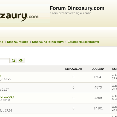
Forum Dinozaury.com
z nami przeniesiesz się w czasie...
wna
Dinozaurologia
Dinosauria (dinozaury)
Ceratopsia (ceratopsy)
Szukaj
Wyszukiwanie zaawansowane
ODPOWIEDZI
ODSŁONY
OST
h
aut
0
16041
27 
, o 16:25
aut
0
4573
24 
o 21:27
ceratops)
aut
0
4359
9 s
 o 10:58
aut
0
14101
27 
4, o 17:36