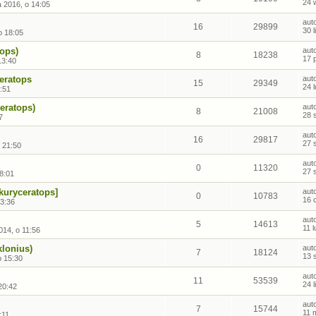
24 
 2016, o 14:05
aut
16
29899
30 
o 18:05
tops)
aut
8
18238
17 
13:40
ceratops
aut
15
29349
24 
9:51
ceratops)
aut
8
21008
28 
7
aut
16
29817
27 
o 21:50
aut
0
11320
27 
8:01
kuryceratops]
aut
0
10783
16 
3:36
aut
5
14613
11 
014, o 11:56
lonius)
aut
7
18124
13 
o 15:30
aut
11
53539
24 
20:42
aut
7
15744
11 
:11