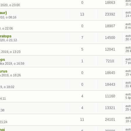
aut
0
18663
11 
 2020, o 23:00
aur)
aut
13
23392
14 
010, o 08:16
aut
0
18907
8 m
, o 22:06
ratops
aut
7
14500
30 
020, o 21:12
aut
5
12041
28 
a 2019, o 13:23
ops
aut
1
7210
7 p
ika 2019, o 16:59
urus
aut
0
18645
15 
 2019, o 18:26
aut
0
18443
31 
19, o 18:02
aut
4
11160
5 l
4:11
aut
4
13321
25 
0:38
aut
11
24101
18 
21:24
ngi
aut