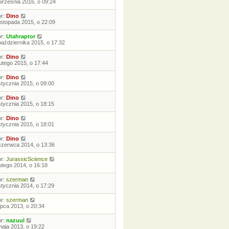
września 2016, o 09:24
or:
Dino
listopada 2015, o 22:09
or:
Utahraptor
października 2015, o 17:32
or:
Dino
lutego 2015, o 17:44
or:
Dino
stycznia 2015, o 09:00
or:
Dino
stycznia 2015, o 18:15
or:
Dino
stycznia 2015, o 18:01
or:
Dino
czerwca 2014, o 13:36
or:
JurassicScience
lutego 2014, o 16:18
or:
szerman
stycznia 2014, o 17:29
or:
szerman
lipca 2013, o 20:34
or:
nazuul
maja 2013, o 19:22