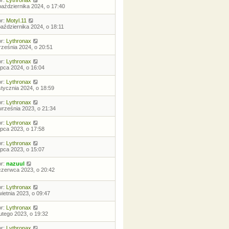
or:
Lythronax
października 2024, o 17:40
or:
Motyl.11
października 2024, o 18:11
or:
Lythronax
rześnia 2024, o 20:51
or:
Lythronax
lipca 2024, o 16:04
or:
Lythronax
stycznia 2024, o 18:59
or:
Lythronax
września 2023, o 21:34
or:
Lythronax
lipca 2023, o 17:58
or:
Lythronax
lipca 2023, o 15:07
or:
nazuul
czerwca 2023, o 20:42
or:
Lythronax
wietnia 2023, o 09:47
or:
Lythronax
lutego 2023, o 19:32
or:
Lythronax