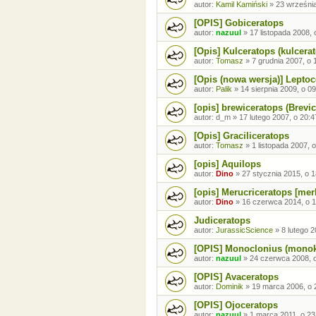
autor:
Kamil Kamiński
»
23 września
[OPIS] Gobiceratops
autor:
nazuul
»
17 listopada 2008, 
[Opis] Kulceratops (kulcera
autor:
Tomasz
»
7 grudnia 2007, o 
[Opis (nowa wersja)] Lepto
autor:
Palik
»
14 sierpnia 2009, o 0
[opis] brewiceratops (Brevi
autor:
d_m
»
17 lutego 2007, o 20:4
[Opis] Graciliceratops
autor:
Tomasz
»
1 listopada 2007, 
[opis] Aquilops
autor:
Dino
»
27 stycznia 2015, o 1
[opis] Merucriceratops [mer
autor:
Dino
»
16 czerwca 2014, o 1
Judiceratops
autor:
JurassicScience
»
8 lutego 2
[OPIS] Monoclonius (monok
autor:
nazuul
»
24 czerwca 2008, 
[OPIS] Avaceratops
autor:
Dominik
»
19 marca 2006, o 
[OPIS] Ojoceratops
autor:
nazuul
»
1 marca 2011, o 23