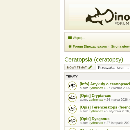
Więcej…
Forum Dinozaury.com
Strona głó
Ceratopsia (ceratopsy)
NOWY TEMAT
TEMATY
[Info] Artykuły o ceratopsac
autor:
Lythronax
»
27 kwietnia 2025
[Opis] Cryptarcus
autor:
Lythronax
»
24 marca 2026, 
[Opis] Ferenceratops (feren
autor:
Lythronax
»
9 stycznia 2026,
[Opis] Dysganus
autor:
Lythronax
»
27 listopada 202