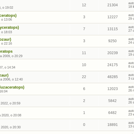
aut
12
21304
18 
, o 19:02
ceratops)
aut
3
12227
29 
, o 13:06
yceratops)
aut
7
13115
27 
, o 18:03
ozaur)
aut
3
9250
24 
, o 22:16
ratops
aut
11
20239
19 
a 2009, o 20:29
aut
10
24175
8 c
07, o 14:34
zaur)
aut
22
48285
3 c
ka 2006, o 12:40
duzaceratops)
aut
6
12023
26 
 16:04
aut
2
5842
26 
 2022, o 20:59
aut
1
6482
23 
 2020, o 20:08
aut
0
18891
13 
 2020, o 20:30