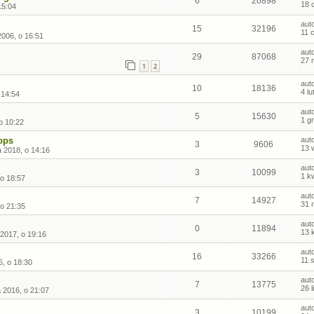
6
20898
18 
15:04
aut
15
32196
11 
2006, o 16:51
aut
29
87068
27 
1
2
aut
10
18136
4 l
 14:54
aut
5
15630
1 g
o 10:22
ops
aut
3
9606
13 
 2018, o 14:16
aut
3
10099
1 k
o 18:57
aut
7
14927
31 
o 21:35
aut
0
11894
13 
 2017, o 19:16
aut
16
33266
11 
, o 18:30
aut
7
13775
26 
a 2016, o 21:07
aut
3
10199