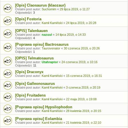
[Opis] Claosaurus (klaozaur)
Ostatni post autor:
Suchomim
«
29 lipca 2019, o 11:27
Odpowiedzi:
3
[Opis] Fostoria
Ostatni post autor:
Kamil Kamiński
«
24 lipca 2019, o 20:28
[OPIS] Talenkauen
Ostatni post autor:
nazuul
«
14 lipca 2019, o 14:33
Odpowiedzi:
4
[Poprawa opisu] Bactrosaurus
Ostatni post autor:
Taurovenator
«
30 czerwca 2019, o 20:26
Odpowiedzi:
1
[OPIS] Telmatosaurus
Ostatni post autor:
Utahraptor
«
24 czerwca 2019, o 10:16
Odpowiedzi:
11
[Opis] Draconyx
Ostatni post autor:
Kamil Kamiński
«
15 czerwca 2019, o 16:31
[Opis] Galleonosaurus
Ostatni post autor:
Kamil Kamiński
«
3 czerwca 2019, o 20:19
[Opis] Fruitadens
Ostatni post autor:
Kamil Kamiński
«
22 maja 2019, o 19:08
[Poprawa opisu] Hypsilophodon
Ostatni post autor:
Kamil Kamiński
«
28 kwietnia 2019, o 20:15
[Poprawa opisu] Eolambia
Ostatni post autor:
Kamil Kamiński
«
21 kwietnia 2019, o 22:10