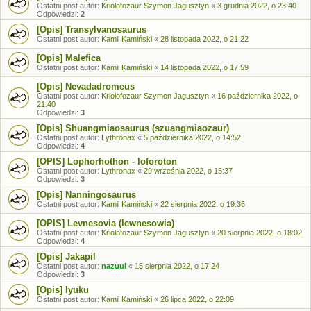
Ostatni post autor:
Kriolofozaur Szymon Jagusztyn
«
3 grudnia 2022, o 23:40
Odpowiedzi:
2
[Opis] Transylvanosaurus
Ostatni post autor:
Kamil Kamiński
«
28 listopada 2022, o 21:22
[Opis] Malefica
Ostatni post autor:
Kamil Kamiński
«
14 listopada 2022, o 17:59
[Opis] Nevadadromeus
Ostatni post autor:
Kriolofozaur Szymon Jagusztyn
«
16 października 2022, o
21:40
Odpowiedzi:
3
[Opis] Shuangmiaosaurus (szuangmiaozaur)
Ostatni post autor:
Lythronax
«
5 października 2022, o 14:52
Odpowiedzi:
4
[OPIS] Lophorhothon - loforoton
Ostatni post autor:
Lythronax
«
29 września 2022, o 15:37
Odpowiedzi:
3
[Opis] Nanningosaurus
Ostatni post autor:
Kamil Kamiński
«
22 sierpnia 2022, o 19:36
[OPIS] Levnesovia (lewnesowia)
Ostatni post autor:
Kriolofozaur Szymon Jagusztyn
«
20 sierpnia 2022, o 18:02
Odpowiedzi:
4
[Opis] Jakapil
Ostatni post autor:
nazuul
«
15 sierpnia 2022, o 17:24
Odpowiedzi:
3
[Opis] Iyuku
Ostatni post autor:
Kamil Kamiński
«
26 lipca 2022, o 22:09