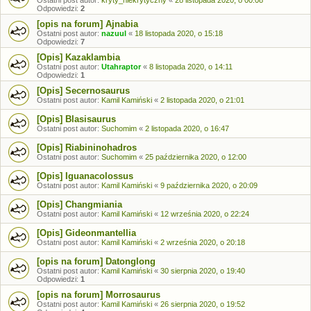
Ostatni post autor:
kryty_niekrytyczny
«
28 listopada 2020, o 00:08
Odpowiedzi:
2
[opis na forum] Ajnabia
Ostatni post autor:
nazuul
«
18 listopada 2020, o 15:18
Odpowiedzi:
7
[Opis] Kazaklambia
Ostatni post autor:
Utahraptor
«
8 listopada 2020, o 14:11
Odpowiedzi:
1
[Opis] Secernosaurus
Ostatni post autor:
Kamil Kamiński
«
2 listopada 2020, o 21:01
[Opis] Blasisaurus‎
Ostatni post autor:
Suchomim
«
2 listopada 2020, o 16:47
[Opis] Riabininohadros
Ostatni post autor:
Suchomim
«
25 października 2020, o 12:00
[Opis] Iguanacolossus
Ostatni post autor:
Kamil Kamiński
«
9 października 2020, o 20:09
[Opis] Changmiania
Ostatni post autor:
Kamil Kamiński
«
12 września 2020, o 22:24
[Opis] Gideonmantellia
Ostatni post autor:
Kamil Kamiński
«
2 września 2020, o 20:18
[opis na forum] Datonglong
Ostatni post autor:
Kamil Kamiński
«
30 sierpnia 2020, o 19:40
Odpowiedzi:
1
[opis na forum] Morrosaurus
Ostatni post autor:
Kamil Kamiński
«
26 sierpnia 2020, o 19:52