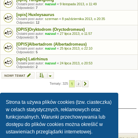
Ostatni post autor:
nazuul
«
9 listopada 2013, o 11:49
Odpowiedzi:
7
[opis] Huxleysaurus
Ostatni post autor:
szerman
«
8 października 2013, o 20:35
Odpowiedzi:
12
[OPIS]Oryktodrom (Oryctodromeus)
Ostatni post autor:
nazuul
«
27 lipca 2013, o 11:57
Odpowiedzi:
5
[OPIS]Albertadrom (Albertadromeus)
Ostatni post autor:
nazuul
«
25 lipca 2013, o 22:10
Odpowiedzi:
5
[opis] Latirhinus
Ostatni post autor:
nazuul
«
24 lipca 2013, o 20:53
Odpowiedzi:
2
NOWY TEMAT
1
Tematy: 325
2
Następna
Strona ta używa plików cookies (tzw. ciasteczka)
TWOJE UPRAWNIENIA NA TYM FORUM
w celach statystycznych, reklamowych oraz
Nie możesz
tworzyć nowych tematów
funkcjonalnych. Warunki przechowywania lub
Nie możesz
odpowiadać w tematach
Nie możesz
zmieniać swoich postów
dostępu do plików cookies można określić w
Nie możesz
usuwać swoich postów
Nie możesz
dodawać załączników
ustawieniach przeglądarki internetowej.