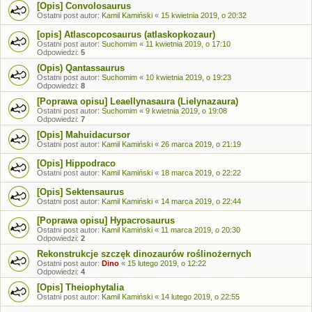
[Opis] Convolosaurus
Ostatni post autor:
Kamil Kamiński
«
15 kwietnia 2019, o 20:32
[opis] Atlascopcosaurus (atlaskopkozaur)
Ostatni post autor:
Suchomim
«
11 kwietnia 2019, o 17:10
Odpowiedzi:
5
(Opis) Qantassaurus
Ostatni post autor:
Suchomim
«
10 kwietnia 2019, o 19:23
Odpowiedzi:
8
[Poprawa opisu] Leaellynasaura (Lielynazaura)
Ostatni post autor:
Suchomim
«
9 kwietnia 2019, o 19:08
Odpowiedzi:
7
[Opis] Mahuidacursor
Ostatni post autor:
Kamil Kamiński
«
26 marca 2019, o 21:19
[Opis] Hippodraco
Ostatni post autor:
Kamil Kamiński
«
18 marca 2019, o 22:22
[Opis] Sektensaurus
Ostatni post autor:
Kamil Kamiński
«
14 marca 2019, o 22:44
[Poprawa opisu] Hypacrosaurus
Ostatni post autor:
Kamil Kamiński
«
11 marca 2019, o 20:30
Odpowiedzi:
2
Rekonstrukcje szczęk dinozaurów roślinożernych
Ostatni post autor:
Dino
«
15 lutego 2019, o 12:22
Odpowiedzi:
4
[Opis] Theiophytalia
Ostatni post autor:
Kamil Kamiński
«
14 lutego 2019, o 22:55