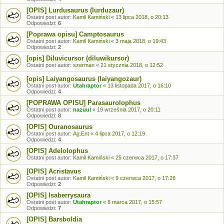
[OPIS] Lurdusaurus (lurduzaur)
Ostatni post autor:
Kamil Kamiński
«
13 lipca 2018, o 20:13
Odpowiedzi:
6
[Poprawa opisu] Camptosaurus
Ostatni post autor:
Kamil Kamiński
«
3 maja 2018, o 19:43
Odpowiedzi:
2
[opis] Diluvicursor (diluwikursor)
Ostatni post autor:
szerman
«
21 stycznia 2018, o 12:52
[opis] Laiyangosaurus (laiyangozaur)
Ostatni post autor:
Utahraptor
«
13 listopada 2017, o 16:10
Odpowiedzi:
4
[POPRAWA OPISU] Parasaurolophus
Ostatni post autor:
nazuul
«
19 września 2017, o 20:11
Odpowiedzi:
8
[OPIS] Ouranosaurus
Ostatni post autor:
Ag.Ent
«
4 lipca 2017, o 12:19
Odpowiedzi:
4
[OPIS] Adelolophus
Ostatni post autor:
Kamil Kamiński
«
25 czerwca 2017, o 17:37
[OPIS] Acristavus
Ostatni post autor:
Kamil Kamiński
«
9 czerwca 2017, o 17:26
Odpowiedzi:
2
[OPIS] Isaberrysaura
Ostatni post autor:
Utahraptor
«
6 marca 2017, o 15:57
Odpowiedzi:
7
[OPIS] Barsboldia