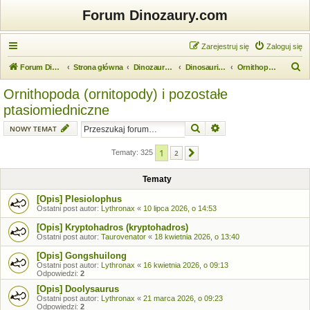
Forum Dinozaury.com
Zarejestruj się
Zaloguj się
S
Forum Dinozaury.com
Strona główna
Dinozaurologia
Dinosauria (dinozaury)
Ornithopoda (ornitopody) i pozostałe ptasiomiedniczne
z
Ornithopoda (ornitopody) i pozostałe
u
ptasiomiedniczne
k
Szukaj
Wyszukiwanie zaawansow
NOWY TEMAT
a
j
1
Tematy: 325
2
Następna
Tematy
[Opis] Plesiolophus
Ostatni post autor:
Lythronax
«
10 lipca 2026, o 14:53
[Opis] Kryptohadros (kryptohadros)
Ostatni post autor:
Taurovenator
«
18 kwietnia 2026, o 13:40
[Opis] Gongshuilong
Ostatni post autor:
Lythronax
«
16 kwietnia 2026, o 09:13
Odpowiedzi:
2
[Opis] Doolysaurus
Ostatni post autor:
Lythronax
«
21 marca 2026, o 09:23
Odpowiedzi:
2