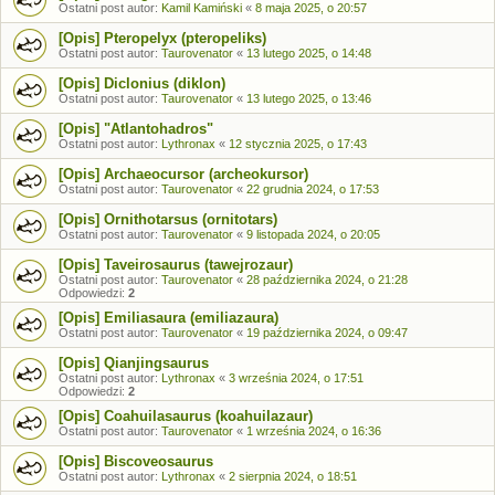
Ostatni post autor:
Kamil Kamiński
«
8 maja 2025, o 20:57
[Opis] Pteropelyx (pteropeliks)
Ostatni post autor:
Taurovenator
«
13 lutego 2025, o 14:48
[Opis] Diclonius (diklon)
Ostatni post autor:
Taurovenator
«
13 lutego 2025, o 13:46
[Opis] "Atlantohadros"
Ostatni post autor:
Lythronax
«
12 stycznia 2025, o 17:43
[Opis] Archaeocursor (archeokursor)
Ostatni post autor:
Taurovenator
«
22 grudnia 2024, o 17:53
[Opis] Ornithotarsus (ornitotars)
Ostatni post autor:
Taurovenator
«
9 listopada 2024, o 20:05
[Opis] Taveirosaurus (tawejrozaur)
Ostatni post autor:
Taurovenator
«
28 października 2024, o 21:28
Odpowiedzi:
2
[Opis] Emiliasaura (emiliazaura)
Ostatni post autor:
Taurovenator
«
19 października 2024, o 09:47
[Opis] Qianjingsaurus
Ostatni post autor:
Lythronax
«
3 września 2024, o 17:51
Odpowiedzi:
2
[Opis] Coahuilasaurus (koahuilazaur)
Ostatni post autor:
Taurovenator
«
1 września 2024, o 16:36
[Opis] Biscoveosaurus
Ostatni post autor:
Lythronax
«
2 sierpnia 2024, o 18:51