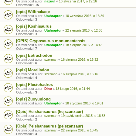
Ostatni post autor:
nazuul
«
16 stycznia 2017, o 19:16
Odpowiedzi:
15
[opis] Willinakaqe
Ostatni post autor:
Utahraptor
«
10 września 2016, o 13:39
Odpowiedzi:
3
[opis] Koshisaurus
Ostatni post autor:
Utahraptor
«
22 sierpnia 2016, o 12:55
Odpowiedzi:
3
[OPIS] Gryposaurus monumentensis
Ostatni post autor:
Utahraptor
«
18 sierpnia 2016, o 14:43
Odpowiedzi:
7
[opis] Eotrachodon
Ostatni post autor:
szerman
«
16 sierpnia 2016, o 16:32
Odpowiedzi:
6
[opis] Morelladon
Ostatni post autor:
szerman
«
16 sierpnia 2016, o 16:16
Odpowiedzi:
4
[opis] Plesiohadros
Ostatni post autor:
Dino
«
13 lutego 2016, o 21:44
Odpowiedzi:
3
[opis] Zuoyunlong
Ostatni post autor:
Utahraptor
«
18 stycznia 2016, o 19:01
[Opis] Heishansaurus (hejszanzaur)
Ostatni post autor:
szerman
«
19 października 2015, o 18:58
Odpowiedzi:
2
[Opis] Peishansaurus (pejszanzaur)
Ostatni post autor:
szerman
«
22 sierpnia 2015, o 10:45
Odpowiedzi:
4