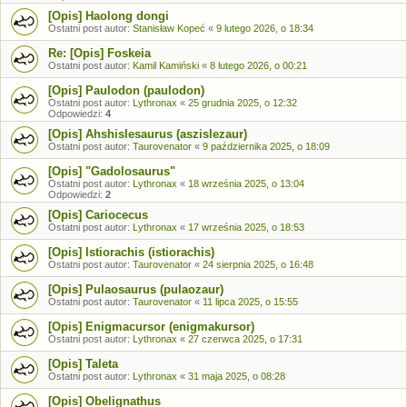
[Opis] Haolong dongi
Ostatni post autor:
Stanisław Kopeć
«
9 lutego 2026, o 18:34
Re: [Opis] Foskeia
Ostatni post autor:
Kamil Kamiński
«
8 lutego 2026, o 00:21
[Opis] Paulodon (paulodon)
Ostatni post autor:
Lythronax
«
25 grudnia 2025, o 12:32
Odpowiedzi:
4
[Opis] Ahshislesaurus (aszislezaur)
Ostatni post autor:
Taurovenator
«
9 października 2025, o 18:09
[Opis] "Gadolosaurus"
Ostatni post autor:
Lythronax
«
18 września 2025, o 13:04
Odpowiedzi:
2
[Opis] Cariocecus
Ostatni post autor:
Lythronax
«
17 września 2025, o 18:53
[Opis] Istiorachis (istiorachis)
Ostatni post autor:
Taurovenator
«
24 sierpnia 2025, o 16:48
[Opis] Pulaosaurus (pulaozaur)
Ostatni post autor:
Taurovenator
«
11 lipca 2025, o 15:55
[Opis] Enigmacursor (enigmakursor)
Ostatni post autor:
Lythronax
«
27 czerwca 2025, o 17:31
[Opis] Taleta
Ostatni post autor:
Lythronax
«
31 maja 2025, o 08:28
[Opis] Obelignathus