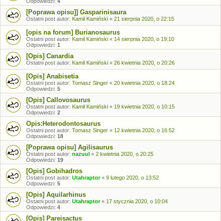
Odpowiedzi:
4
[Poprawa opisu]] Gasparinisaura
Ostatni post autor:
Kamil Kamiński
«
21 sierpnia 2020, o 22:15
[opis na forum] Burianosaurus
Ostatni post autor:
Kamil Kamiński
«
14 sierpnia 2020, o 19:10
Odpowiedzi:
1
[Opis] Canardia
Ostatni post autor:
Kamil Kamiński
«
26 kwietnia 2020, o 20:26
[Opis] Anabisetia
Ostatni post autor:
Tomasz Singer
«
20 kwietnia 2020, o 18:24
Odpowiedzi:
5
[Opis] Callovosaurus
Ostatni post autor:
Kamil Kamiński
«
19 kwietnia 2020, o 10:15
Odpowiedzi:
2
Opis:Heterodontosaurus
Ostatni post autor:
Tomasz Singer
«
12 kwietnia 2020, o 16:52
Odpowiedzi:
18
[Poprawa opisu] Agilisaurus
Ostatni post autor:
nazuul
«
2 kwietnia 2020, o 20:25
Odpowiedzi:
19
[Opis] Gobihadros
Ostatni post autor:
Utahraptor
«
9 lutego 2020, o 13:52
Odpowiedzi:
5
[Opis] Aquilarhinus
Ostatni post autor:
Utahraptor
«
17 stycznia 2020, o 10:04
Odpowiedzi:
4
[Opis] Pareisactus