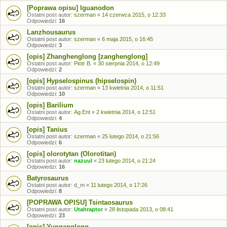
[Poprawa opisu] Iguanodon
Ostatni post autor:
szerman
«
14 czerwca 2015, o 12:33
Odpowiedzi:
16
Lanzhousaurus
Ostatni post autor:
szerman
«
6 maja 2015, o 16:45
Odpowiedzi:
3
[opis] Zhanghenglong [zanghenglong]
Ostatni post autor:
Piotr B.
«
30 sierpnia 2014, o 12:49
Odpowiedzi:
2
[opis] Hypselospinus (hipselospin)
Ostatni post autor:
szerman
«
13 kwietnia 2014, o 11:51
Odpowiedzi:
10
[opis] Barilium
Ostatni post autor:
Ag.Ent
«
2 kwietnia 2014, o 12:51
Odpowiedzi:
4
[opis] Tanius
Ostatni post autor:
szerman
«
25 lutego 2014, o 21:56
Odpowiedzi:
6
[opis] olorotytan (Olorotitan)
Ostatni post autor:
nazuul
«
23 lutego 2014, o 21:24
Odpowiedzi:
16
Batyrosaurus
Ostatni post autor:
d_m
«
11 lutego 2014, o 17:26
Odpowiedzi:
8
[POPRAWA OPISU] Tsintaosaurus
Ostatni post autor:
Utahraptor
«
28 listopada 2013, o 08:41
Odpowiedzi:
23
[opis] Yunganglong