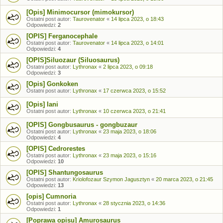
[Opis] Minimocursor (mimokursor)
Ostatni post autor:
Taurovenator
«
14 lipca 2023, o 18:43
Odpowiedzi:
2
[OPIS] Ferganocephale
Ostatni post autor:
Taurovenator
«
14 lipca 2023, o 14:01
Odpowiedzi:
4
[OPIS]Siluozaur (Siluosaurus)
Ostatni post autor:
Lythronax
«
2 lipca 2023, o 09:18
Odpowiedzi:
3
[Opis] Gonkoken
Ostatni post autor:
Lythronax
«
17 czerwca 2023, o 15:52
[Opis] Iani
Ostatni post autor:
Lythronax
«
10 czerwca 2023, o 21:41
[OPIS] Gongbusaurus - gongbuzaur
Ostatni post autor:
Lythronax
«
23 maja 2023, o 18:06
Odpowiedzi:
4
[OPIS] Cedrorestes
Ostatni post autor:
Lythronax
«
23 maja 2023, o 15:16
Odpowiedzi:
10
[OPIS] Shantungosaurus
Ostatni post autor:
Kriolofozaur Szymon Jagusztyn
«
20 marca 2023, o 21:45
Odpowiedzi:
13
[opis] Cumnoria
Ostatni post autor:
Lythronax
«
28 stycznia 2023, o 14:36
Odpowiedzi:
1
[Poprawa opisu] Amurosaurus