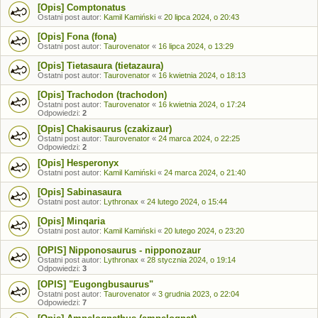
[Opis] Comptonatus
Ostatni post autor:
Kamil Kamiński
«
20 lipca 2024, o 20:43
[Opis] Fona (fona)
Ostatni post autor:
Taurovenator
«
16 lipca 2024, o 13:29
[Opis] Tietasaura (tietazaura)
Ostatni post autor:
Taurovenator
«
16 kwietnia 2024, o 18:13
[Opis] Trachodon (trachodon)
Ostatni post autor:
Taurovenator
«
16 kwietnia 2024, o 17:24
Odpowiedzi:
2
[Opis] Chakisaurus (czakizaur)
Ostatni post autor:
Taurovenator
«
24 marca 2024, o 22:25
Odpowiedzi:
2
[Opis] Hesperonyx
Ostatni post autor:
Kamil Kamiński
«
24 marca 2024, o 21:40
[Opis] Sabinasaura
Ostatni post autor:
Lythronax
«
24 lutego 2024, o 15:44
[Opis] Minqaria
Ostatni post autor:
Kamil Kamiński
«
20 lutego 2024, o 23:20
[OPIS] Nipponosaurus - nipponozaur
Ostatni post autor:
Lythronax
«
28 stycznia 2024, o 19:14
Odpowiedzi:
3
[OPIS] "Eugongbusaurus"
Ostatni post autor:
Taurovenator
«
3 grudnia 2023, o 22:04
Odpowiedzi:
7