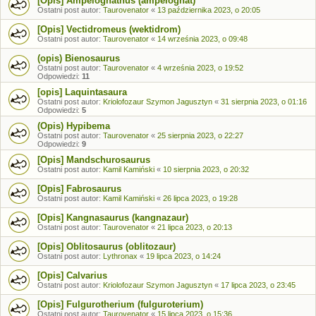
[Opis] Ampelognathus (ampelognat)
Ostatni post autor:
Taurovenator
«
13 października 2023, o 20:05
[Opis] Vectidromeus (wektidrom)
Ostatni post autor:
Taurovenator
«
14 września 2023, o 09:48
(opis) Bienosaurus
Ostatni post autor:
Taurovenator
«
4 września 2023, o 19:52
Odpowiedzi:
11
[opis] Laquintasaura
Ostatni post autor:
Kriolofozaur Szymon Jagusztyn
«
31 sierpnia 2023, o 01:16
Odpowiedzi:
5
(Opis) Hypibema
Ostatni post autor:
Taurovenator
«
25 sierpnia 2023, o 22:27
Odpowiedzi:
9
[Opis] Mandschurosaurus
Ostatni post autor:
Kamil Kamiński
«
10 sierpnia 2023, o 20:32
[Opis] Fabrosaurus
Ostatni post autor:
Kamil Kamiński
«
26 lipca 2023, o 19:28
[Opis] Kangnasaurus (kangnazaur)
Ostatni post autor:
Taurovenator
«
21 lipca 2023, o 20:13
[Opis] Oblitosaurus (oblitozaur)
Ostatni post autor:
Lythronax
«
19 lipca 2023, o 14:24
[Opis] Calvarius
Ostatni post autor:
Kriolofozaur Szymon Jagusztyn
«
17 lipca 2023, o 23:45
[Opis] Fulgurotherium (fulguroterium)
Ostatni post autor:
Taurovenator
«
15 lipca 2023, o 15:36