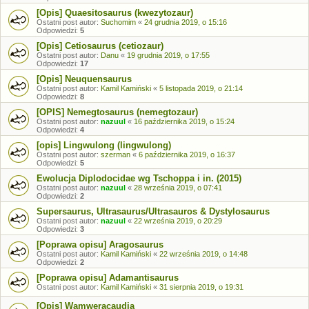
[Opis] Quaesitosaurus (kwezytozaur)
Ostatni post autor:
Suchomim
«
24 grudnia 2019, o 15:16
Odpowiedzi:
5
[Opis] Cetiosaurus (cetiozaur)
Ostatni post autor:
Danu
«
19 grudnia 2019, o 17:55
Odpowiedzi:
17
[Opis] Neuquensaurus
Ostatni post autor:
Kamil Kamiński
«
5 listopada 2019, o 21:14
Odpowiedzi:
8
[OPIS] Nemegtosaurus (nemegtozaur)
Ostatni post autor:
nazuul
«
16 października 2019, o 15:24
Odpowiedzi:
4
[opis] Lingwulong (lingwulong)
Ostatni post autor:
szerman
«
6 października 2019, o 16:37
Odpowiedzi:
5
Ewolucja Diplodocidae wg Tschoppa i in. (2015)
Ostatni post autor:
nazuul
«
28 września 2019, o 07:41
Odpowiedzi:
2
Supersaurus, Ultrasaurus/Ultrasauros & Dystylosaurus
Ostatni post autor:
nazuul
«
22 września 2019, o 20:29
Odpowiedzi:
3
[Poprawa opisu] Aragosaurus
Ostatni post autor:
Kamil Kamiński
«
22 września 2019, o 14:48
Odpowiedzi:
2
[Poprawa opisu] Adamantisaurus
Ostatni post autor:
Kamil Kamiński
«
31 sierpnia 2019, o 19:31
[Opis] Wamweracaudia