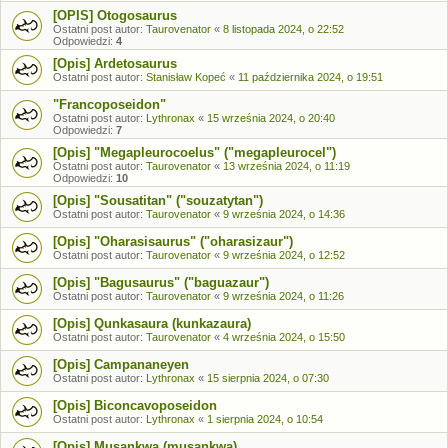
[OPIS] Otogosaurus
Ostatni post autor:
Taurovenator
«
8 listopada 2024, o 22:52
Odpowiedzi:
4
[Opis] Ardetosaurus
Ostatni post autor:
Stanisław Kopeć
«
11 października 2024, o 19:51
"Francoposeidon"
Ostatni post autor:
Lythronax
«
15 września 2024, o 20:40
Odpowiedzi:
7
[Opis] "Megapleurocoelus" ("megapleurocel")
Ostatni post autor:
Taurovenator
«
13 września 2024, o 11:19
Odpowiedzi:
10
[Opis] "Sousatitan" ("souzatytan")
Ostatni post autor:
Taurovenator
«
9 września 2024, o 14:36
[Opis] "Oharasisaurus" ("oharasizaur")
Ostatni post autor:
Taurovenator
«
9 września 2024, o 12:52
[Opis] "Bagusaurus" ("baguazaur")
Ostatni post autor:
Taurovenator
«
9 września 2024, o 11:26
[Opis] Qunkasaura (kunkazaura)
Ostatni post autor:
Taurovenator
«
4 września 2024, o 15:50
[Opis] Campananeyen
Ostatni post autor:
Lythronax
«
15 sierpnia 2024, o 07:30
[Opis] Biconcavoposeidon
Ostatni post autor:
Lythronax
«
1 sierpnia 2024, o 10:54
[Opis] Musankwa (musankwa)