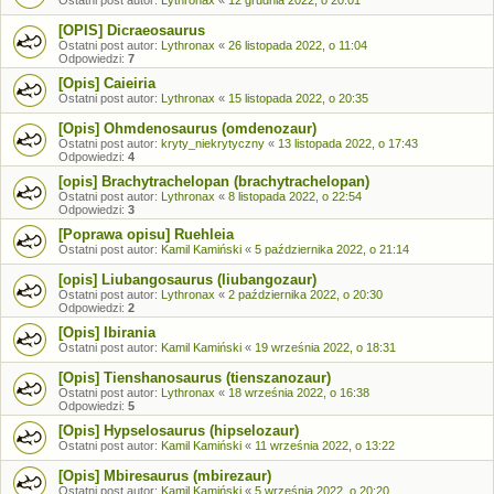
[OPIS] Dicraeosaurus
Ostatni post autor:
Lythronax
«
26 listopada 2022, o 11:04
Odpowiedzi:
7
[Opis] Caieiria
Ostatni post autor:
Lythronax
«
15 listopada 2022, o 20:35
[Opis] Ohmdenosaurus (omdenozaur)
Ostatni post autor:
kryty_niekrytyczny
«
13 listopada 2022, o 17:43
Odpowiedzi:
4
[opis] Brachytrachelopan (brachytrachelopan)
Ostatni post autor:
Lythronax
«
8 listopada 2022, o 22:54
Odpowiedzi:
3
[Poprawa opisu] Ruehleia
Ostatni post autor:
Kamil Kamiński
«
5 października 2022, o 21:14
[opis] Liubangosaurus (liubangozaur)
Ostatni post autor:
Lythronax
«
2 października 2022, o 20:30
Odpowiedzi:
2
[Opis] Ibirania
Ostatni post autor:
Kamil Kamiński
«
19 września 2022, o 18:31
[Opis] Tienshanosaurus (tienszanozaur)
Ostatni post autor:
Lythronax
«
18 września 2022, o 16:38
Odpowiedzi:
5
[Opis] Hypselosaurus (hipselozaur)
Ostatni post autor:
Kamil Kamiński
«
11 września 2022, o 13:22
[Opis] Mbiresaurus (mbirezaur)
Ostatni post autor:
Kamil Kamiński
«
5 września 2022, o 20:20