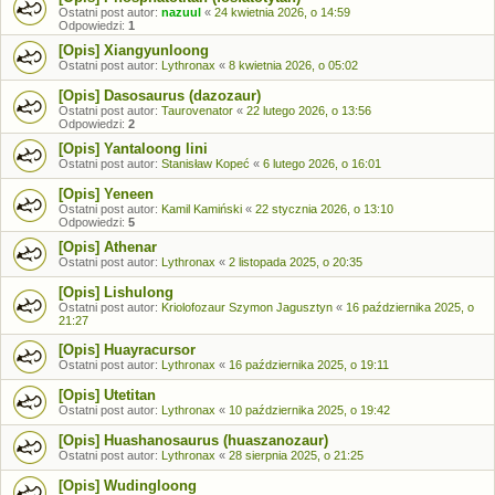
Ostatni post autor:
nazuul
«
24 kwietnia 2026, o 14:59
Odpowiedzi:
1
[Opis] Xiangyunloong
Ostatni post autor:
Lythronax
«
8 kwietnia 2026, o 05:02
[Opis] Dasosaurus (dazozaur)
Ostatni post autor:
Taurovenator
«
22 lutego 2026, o 13:56
Odpowiedzi:
2
[Opis] Yantaloong lini
Ostatni post autor:
Stanisław Kopeć
«
6 lutego 2026, o 16:01
[Opis] Yeneen
Ostatni post autor:
Kamil Kamiński
«
22 stycznia 2026, o 13:10
Odpowiedzi:
5
[Opis] Athenar
Ostatni post autor:
Lythronax
«
2 listopada 2025, o 20:35
[Opis] Lishulong
Ostatni post autor:
Kriolofozaur Szymon Jagusztyn
«
16 października 2025, o
21:27
[Opis] Huayracursor
Ostatni post autor:
Lythronax
«
16 października 2025, o 19:11
[Opis] Utetitan
Ostatni post autor:
Lythronax
«
10 października 2025, o 19:42
[Opis] Huashanosaurus (huaszanozaur)
Ostatni post autor:
Lythronax
«
28 sierpnia 2025, o 21:25
[Opis] Wudingloong