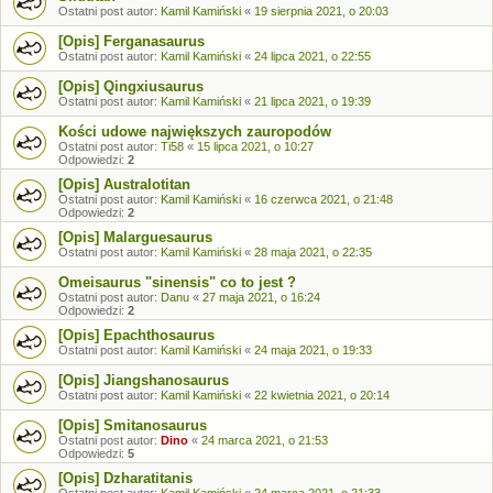
Ostatni post autor:
Kamil Kamiński
«
19 sierpnia 2021, o 20:03
[Opis] Ferganasaurus
Ostatni post autor:
Kamil Kamiński
«
24 lipca 2021, o 22:55
[Opis] Qingxiusaurus
Ostatni post autor:
Kamil Kamiński
«
21 lipca 2021, o 19:39
Kości udowe największych zauropodów
Ostatni post autor:
Ti58
«
15 lipca 2021, o 10:27
Odpowiedzi:
2
[Opis] Australotitan
Ostatni post autor:
Kamil Kamiński
«
16 czerwca 2021, o 21:48
Odpowiedzi:
2
[Opis] Malarguesaurus
Ostatni post autor:
Kamil Kamiński
«
28 maja 2021, o 22:35
Omeisaurus "sinensis" co to jest ?
Ostatni post autor:
Danu
«
27 maja 2021, o 16:24
Odpowiedzi:
2
[Opis] Epachthosaurus
Ostatni post autor:
Kamil Kamiński
«
24 maja 2021, o 19:33
[Opis] Jiangshanosaurus
Ostatni post autor:
Kamil Kamiński
«
22 kwietnia 2021, o 20:14
[Opis] Smitanosaurus
Ostatni post autor:
Dino
«
24 marca 2021, o 21:53
Odpowiedzi:
5
[Opis] Dzharatitanis
Ostatni post autor:
Kamil Kamiński
«
24 marca 2021, o 21:33