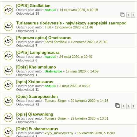
[OPIS] Giraffatitan
Ostatni post autor:
nazuul
«
14 czerwca 2020, o 10:19
Odpowiedzi:
39
1
2
Turiasaurus riodevensis - najwiekszy europejski zauropod
Ostatni post autor:
Ti58
«
12 czerwca 2020, o 11:46
Odpowiedzi:
7
[Poprawa opisu] Omeisaurus
Ostatni post autor:
Kamil Kamiński
«
4 czerwca 2020, o 21:49
Odpowiedzi:
7
[OPIS] Lamplughsaura
Ostatni post autor:
nazuul
«
24 maja 2020, o 20:40
Odpowiedzi:
6
[Opis] Kholumolumo
Ostatni post autor:
Utahraptor
«
17 maja 2020, o 14:59
Odpowiedzi:
1
[opis] Xixiposaurus
Ostatni post autor:
nazuul
«
2 maja 2020, o 08:23
Odpowiedzi:
11
(Opis) Sauroposeidon
Ostatni post autor:
Tomasz Singer
«
29 kwietnia 2020, o 14:16
Odpowiedzi:
71
1
2
3
[opis] Qiaowanlong
Ostatni post autor:
Tomasz Singer
«
29 kwietnia 2020, o 13:51
Odpowiedzi:
6
[Opis] Fushanosaurus
Ostatni post autor:
kryty_niekrytyczny
«
15 kwietnia 2020, o 15:00
Odpowiedzi:
3