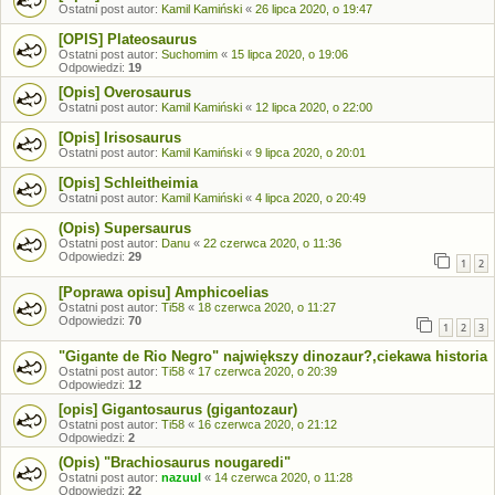
Ostatni post autor:
Kamil Kamiński
«
26 lipca 2020, o 19:47
[OPIS] Plateosaurus
Ostatni post autor:
Suchomim
«
15 lipca 2020, o 19:06
Odpowiedzi:
19
[Opis] Overosaurus
Ostatni post autor:
Kamil Kamiński
«
12 lipca 2020, o 22:00
[Opis] Irisosaurus
Ostatni post autor:
Kamil Kamiński
«
9 lipca 2020, o 20:01
[Opis] Schleitheimia
Ostatni post autor:
Kamil Kamiński
«
4 lipca 2020, o 20:49
(Opis) Supersaurus
Ostatni post autor:
Danu
«
22 czerwca 2020, o 11:36
Odpowiedzi:
29
1
2
[Poprawa opisu] Amphicoelias
Ostatni post autor:
Ti58
«
18 czerwca 2020, o 11:27
Odpowiedzi:
70
1
2
3
"Gigante de Rio Negro" największy dinozaur?,ciekawa historia
Ostatni post autor:
Ti58
«
17 czerwca 2020, o 20:39
Odpowiedzi:
12
[opis] Gigantosaurus (gigantozaur)
Ostatni post autor:
Ti58
«
16 czerwca 2020, o 21:12
Odpowiedzi:
2
(Opis) "Brachiosaurus nougaredi"
Ostatni post autor:
nazuul
«
14 czerwca 2020, o 11:28
Odpowiedzi:
22