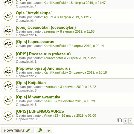
Ostatni post autor:
Kamil Kamiński
«
18 sierpnia 2019, o 21:47
Odpowiedzi:
4
Opis "Arcybiskupa"
Ostatni post autor:
Ag.Ent
«
8 sierpnia 2019, o 13:17
Odpowiedzi:
4
[opis] Oceanotitan (oceanotytan)
Ostatni post autor:
szerman
«
8 sierpnia 2019, o 11:58
Odpowiedzi:
4
[Opis] Itapeuasaurus
Ostatni post autor:
Kamil Kamiński
«
7 sierpnia 2019, o 20:14
[OPIS] Rocasaurus (rokazaur)
Ostatni post autor:
Taurovenator
«
27 lipca 2019, o 15:16
Odpowiedzi:
1
[Poprawa opisu] Anchisaurus
Ostatni post autor:
Kamil Kamiński
«
24 czerwca 2019, o 16:18
Odpowiedzi:
2
[Opis] Kaijutitan
Ostatni post autor:
szerman
«
3 czerwca 2019, o 16:22
Odpowiedzi:
3
[Opis] Mnyamawamtuka
Ostatni post autor:
nazuul
«
29 kwietnia 2019, o 13:29
Odpowiedzi:
5
[OPIS] LUFENGOSAURUS
Ostatni post autor:
Vincent93
«
16 marca 2019, o 02:00
Odpowiedzi:
33
1
2
NOWY TEMAT