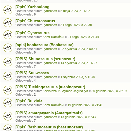
Odpowiedzi:
20
[Opis] Yuzhoulong
Ostatni post autor:
Lythronax
«
5 maja 2023, o 16:02
Odpowiedzi:
6
[Opis] Chucarosaurus
Ostatni post autor:
Lythronax
«
3 lutego 2023, o 22:38
[Opis] Gyposaurus
Ostatni post autor:
Kamil Kamiński
«
2 lutego 2023, o 21:44
[opis] bonitazaura (Bonitasaura)
Ostatni post autor:
Lythronax
«
22 stycznia 2023, o 00:31
Odpowiedzi:
5
[OPIS] Shunosaurus (szunozaur)
Ostatni post autor:
Lythronax
«
14 stycznia 2023, o 16:27
Odpowiedzi:
7
[OPIS] Suuwassea
Ostatni post autor:
Lythronax
«
1 stycznia 2023, o 11:40
Odpowiedzi:
4
[OPIS] Tuebingosaurus (tuebingozaur)
Ostatni post autor:
Kriolofozaur Szymon Jagusztyn
«
30 grudnia 2022, o 23:19
Odpowiedzi:
2
[Opis] Ruixinia
Ostatni post autor:
Kamil Kamiński
«
19 grudnia 2022, o 21:41
[OPIS] amargatytanis (Amargatitanis)
Ostatni post autor:
Lythronax
«
13 grudnia 2022, o 19:43
Odpowiedzi:
7
[Opis] Bashunosaurus (baszunozaur)
Ostatni post autor:
Lythronax
«
12 grudnia 2022, o 20:01