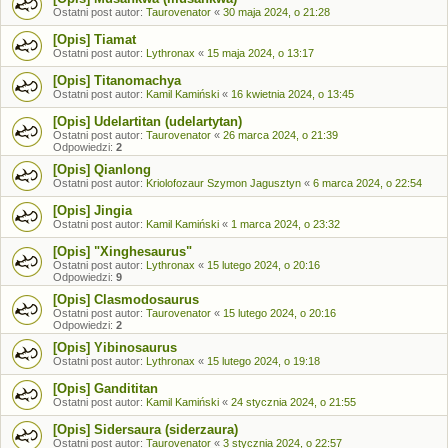
Ostatni post autor:
Taurovenator
«
30 maja 2024, o 21:28
[Opis] Tiamat
Ostatni post autor:
Lythronax
«
15 maja 2024, o 13:17
[Opis] Titanomachya
Ostatni post autor:
Kamil Kamiński
«
16 kwietnia 2024, o 13:45
[Opis] Udelartitan (udelartytan)
Ostatni post autor:
Taurovenator
«
26 marca 2024, o 21:39
Odpowiedzi:
2
[Opis] Qianlong
Ostatni post autor:
Kriolofozaur Szymon Jagusztyn
«
6 marca 2024, o 22:54
[Opis] Jingia
Ostatni post autor:
Kamil Kamiński
«
1 marca 2024, o 23:32
[Opis] "Xinghesaurus"
Ostatni post autor:
Lythronax
«
15 lutego 2024, o 20:16
Odpowiedzi:
9
[Opis] Clasmodosaurus
Ostatni post autor:
Taurovenator
«
15 lutego 2024, o 20:16
Odpowiedzi:
2
[Opis] Yibinosaurus
Ostatni post autor:
Lythronax
«
15 lutego 2024, o 19:18
[Opis] Gandititan
Ostatni post autor:
Kamil Kamiński
«
24 stycznia 2024, o 21:55
[Opis] Sidersaura (siderzaura)
Ostatni post autor:
Taurovenator
«
3 stycznia 2024, o 22:57