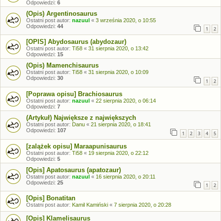
Odpowiedzi:
6
(Opis) Argentinosaurus
Ostatni post autor:
nazuul
«
3 września 2020, o 10:55
Odpowiedzi:
44
1
2
[OPIS] Abydosaurus (abydozaur)
Ostatni post autor:
Ti58
«
31 sierpnia 2020, o 13:42
Odpowiedzi:
15
(Opis) Mamenchisaurus
Ostatni post autor:
Ti58
«
31 sierpnia 2020, o 10:09
Odpowiedzi:
30
1
2
[Poprawa opisu] Brachiosaurus
Ostatni post autor:
nazuul
«
22 sierpnia 2020, o 06:14
Odpowiedzi:
7
(Artykuł) Największe z największych
Ostatni post autor:
Danu
«
21 sierpnia 2020, o 18:41
Odpowiedzi:
107
1
2
3
4
5
[zalążek opisu] Maraapunisaurus
Ostatni post autor:
Ti58
«
19 sierpnia 2020, o 22:12
Odpowiedzi:
5
[Opis] Apatosaurus (apatozaur)
Ostatni post autor:
nazuul
«
16 sierpnia 2020, o 20:11
Odpowiedzi:
25
1
2
[Opis] Bonatitan
Ostatni post autor:
Kamil Kamiński
«
7 sierpnia 2020, o 20:28
[Opis] Klamelisaurus