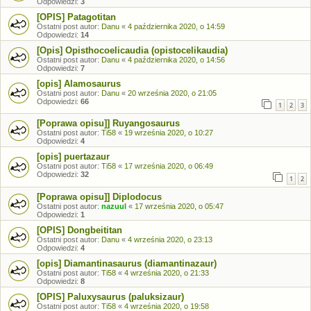
Odpowiedzi:
3
[OPIS] Patagotitan
Ostatni post autor:
Danu
«
4 października 2020, o 14:59
Odpowiedzi:
14
[Opis] Opisthocoelicaudia (opistocelikaudia)
Ostatni post autor:
Danu
«
4 października 2020, o 14:56
Odpowiedzi:
7
[opis] Alamosaurus
Ostatni post autor:
Danu
«
20 września 2020, o 21:05
Odpowiedzi:
66
1
2
3
[Poprawa opisu]] Ruyangosaurus
Ostatni post autor:
Ti58
«
19 września 2020, o 10:27
Odpowiedzi:
4
[opis] puertazaur
Ostatni post autor:
Ti58
«
17 września 2020, o 06:49
Odpowiedzi:
32
1
2
[Poprawa opisu]] Diplodocus
Ostatni post autor:
nazuul
«
17 września 2020, o 05:47
Odpowiedzi:
1
[OPIS] Dongbeititan
Ostatni post autor:
Danu
«
4 września 2020, o 23:13
Odpowiedzi:
4
[opis] Diamantinasaurus (diamantinazaur)
Ostatni post autor:
Ti58
«
4 września 2020, o 21:33
Odpowiedzi:
8
[OPIS] Paluxysaurus (paluksizaur)
Ostatni post autor:
Ti58
«
4 września 2020, o 19:58