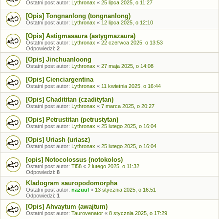
Ostatni post autor:
Lythronax
«
25 lipca 2025, o 11:27
[Opis] Tongnanlong (tongnanlong)
Ostatni post autor:
Lythronax
«
12 lipca 2025, o 12:10
[Opis] Astigmasaura (astygmazaura)
Ostatni post autor:
Lythronax
«
22 czerwca 2025, o 13:53
Odpowiedzi:
2
[Opis] Jinchuanloong
Ostatni post autor:
Lythronax
«
27 maja 2025, o 14:08
[Opis] Cienciargentina
Ostatni post autor:
Lythronax
«
11 kwietnia 2025, o 16:44
[Opis] Chadititan (czaditytan)
Ostatni post autor:
Lythronax
«
7 marca 2025, o 20:27
[Opis] Petrustitan (petrustytan)
Ostatni post autor:
Lythronax
«
25 lutego 2025, o 16:04
[Opis] Uriash (uriasz)
Ostatni post autor:
Lythronax
«
25 lutego 2025, o 16:04
[opis] Notocolossus (notokolos)
Ostatni post autor:
Ti58
«
2 lutego 2025, o 11:32
Odpowiedzi:
8
Kladogram sauropodomorpha
Ostatni post autor:
nazuul
«
13 stycznia 2025, o 16:51
Odpowiedzi:
1
[Opis] Ahvaytum (awajtum)
Ostatni post autor:
Taurovenator
«
8 stycznia 2025, o 17:29