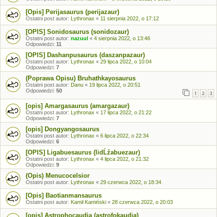
[Opis] Perijasaurus (perijazaur)
Ostatni post autor:
Lythronax
«
11 sierpnia 2022, o 17:12
[OPIS] Sonidosaurus (sonidozaur)
Ostatni post autor:
nazuul
«
4 sierpnia 2022, o 13:46
Odpowiedzi:
11
[OPIS] Dashanpusaurus (daszanpazaur)
Ostatni post autor:
Lythronax
«
29 lipca 2022, o 10:04
Odpowiedzi:
7
(Poprawa Opisu) Bruhathkayosaurus
Ostatni post autor:
Danu
«
19 lipca 2022, o 20:51
Odpowiedzi:
50
1
2
3
[opis] Amargasaurus (amargazaur)
Ostatni post autor:
Lythronax
«
17 lipca 2022, o 21:22
Odpowiedzi:
7
[opis] Dongyangosaurus
Ostatni post autor:
Lythronax
«
6 lipca 2022, o 22:34
Odpowiedzi:
6
[OPIS] Ligabuesaurus (lidĹźabuezaur)
Ostatni post autor:
Lythronax
«
4 lipca 2022, o 21:32
Odpowiedzi:
9
(Opis) Menucocelsior
Ostatni post autor:
Lythronax
«
29 czerwca 2022, o 18:34
[Opis] Baotianmansaurus
Ostatni post autor:
Kamil Kamiński
«
28 czerwca 2022, o 20:03
[opis] Astrophocaudia (astrofokaudia)