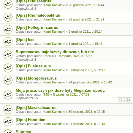
[Opis] Hudiesaurus
Ostatni post autor:
Kamil Kamiński
«
26 grudnia 2021, o 16:44
Odpowiedzi:
2
[Opis] Rhomaleopakhus
Ostatni post autor:
Kamil Kamiński
«
22 grudnia 2021, o 21:21
[Opis] Pellegrinisaurus
Ostatni post autor:
Kamil Kamiński
«
5 grudnia 2021, o 20:14
[Opis] Issi
Ostatni post autor:
Kamil Kamiński
«
1 grudnia 2021, o 18:41
Supersaurus- najdłuższy dinozaur, lub nie
Ostatni post autor:
Danu
«
11 listopada 2021, o 16:57
Odpowiedzi:
2
[Opis] Fusiusaurus
Ostatni post autor:
Kamil Kamiński
«
5 listopada 2021, o 23:30
[Opis] Mongolosaurus
Ostatni post autor:
Kamil Kamiński
«
24 października 2021, o 10:42
Moja praca, czyli jak duże były Mega-Zauropody.
Ostatni post autor:
Ti58
«
5 września 2021, o 07:39
Odpowiedzi:
55
1
2
3
[Opis] Maxakalisaurus
Ostatni post autor:
Kamil Kamiński
«
30 sierpnia 2021, o 22:15
[Opis] Hamititan
Ostatni post autor:
Kamil Kamiński
«
21 sierpnia 2021, o 22:43
Silutitan