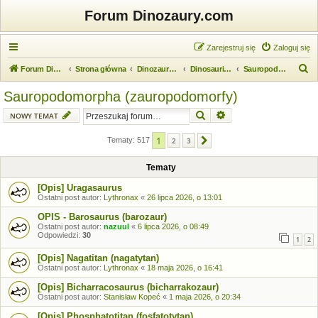
Forum Dinozaury.com
Zarejestruj się
Zaloguj się
S
Forum Dinozaury.com
Strona główna
Dinozaurologia
Dinosauria (dinozaury)
Sauropodomorpha (zauropodomorfy)
z
Sauropodomorpha (zauropodomorfy)
u
Szukaj
Wyszukiwanie zaawansow
NOWY TEMAT
k
a
1
Tematy: 517
2
3
Następna
j
Tematy
[Opis] Uragasaurus
Ostatni post autor:
Lythronax
«
26 lipca 2026, o 13:01
OPIS - Barosaurus (barozaur)
Ostatni post autor:
nazuul
«
6 lipca 2026, o 08:49
Odpowiedzi:
30
1
2
[Opis] Nagatitan (nagatytan)
Ostatni post autor:
Lythronax
«
18 maja 2026, o 16:41
[Opis] Bicharracosaurus (bicharrakozaur)
Ostatni post autor:
Stanisław Kopeć
«
1 maja 2026, o 20:34
[Opis] Phosphatotitan (fosfatotytan)