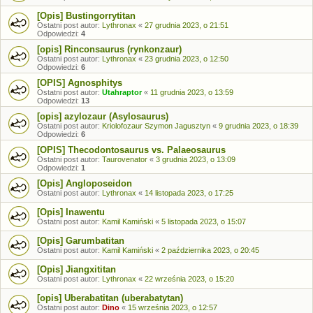
[Opis] Bustingorrytitan
Ostatni post autor:
Lythronax
«
27 grudnia 2023, o 21:51
Odpowiedzi:
4
[opis] Rinconsaurus (rynkonzaur)
Ostatni post autor:
Lythronax
«
23 grudnia 2023, o 12:50
Odpowiedzi:
6
[OPIS] Agnosphitys
Ostatni post autor:
Utahraptor
«
11 grudnia 2023, o 13:59
Odpowiedzi:
13
[opis] azylozaur (Asylosaurus)
Ostatni post autor:
Kriolofozaur Szymon Jagusztyn
«
9 grudnia 2023, o 18:39
Odpowiedzi:
6
[OPIS] Thecodontosaurus vs. Palaeosaurus
Ostatni post autor:
Taurovenator
«
3 grudnia 2023, o 13:09
Odpowiedzi:
1
[Opis] Angloposeidon
Ostatni post autor:
Lythronax
«
14 listopada 2023, o 17:25
[Opis] Inawentu
Ostatni post autor:
Kamil Kamiński
«
5 listopada 2023, o 15:07
[Opis] Garumbatitan
Ostatni post autor:
Kamil Kamiński
«
2 października 2023, o 20:45
[Opis] Jiangxititan
Ostatni post autor:
Lythronax
«
22 września 2023, o 15:20
[opis] Uberabatitan (uberabatytan)
Ostatni post autor:
Dino
«
15 września 2023, o 12:57