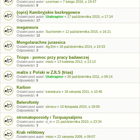
Ostatni post autor:
szerman
«
7 lutego 2016, o 19:47
Odpowiedzi:
8
{opis} Kambryjskie bezkręgowce
Ostatni post autor:
Utahraptor
«
17 października 2015, o 17:24
Odpowiedzi:
17
meganeura
Ostatni post autor:
Suchomim
«
12 października 2015, o 16:21
Odpowiedzi:
12
Mongolarachne jurassica
Ostatni post autor:
Ag.Ent
«
18 października 2014, o 19:33
Odpowiedzi:
3
Triops - pomoc przy pracy badawczej
Ostatni post autor:
misio
«
13 kwietnia 2012, o 13:13
Odpowiedzi:
2
małże z Polski w ZJLS (trias)
Ostatni post autor:
Utahraptor
«
26 października 2011, o 09:14
Odpowiedzi:
5
Karbon
Ostatni post autor:
kaniukura
«
18 sierpnia 2011, o 10:46
Odpowiedzi:
4
Belerofonty
Ostatni post autor:
skrecu
«
10 listopada 2010, o 18:00
Odpowiedzi:
6
stromatoporoidy i Torquaysalpinx
Ostatni post autor:
d_m
«
21 października 2010, o 23:34
Odpowiedzi:
3
Krab reliktowy
Ostatni post autor:
misio
«
22 sierpnia 2009, o 09:07