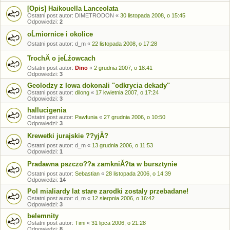
[Opis] Haikouella Lanceolata
Ostatni post autor:
DIMETRODON
«
30 listopada 2008, o 15:45
Odpowiedzi:
2
oĹmiornice i okolice
Ostatni post autor:
d_m
«
22 listopada 2008, o 17:28
TrochÄ o jeĹźowcach
Ostatni post autor:
Dino
«
2 grudnia 2007, o 18:41
Odpowiedzi:
3
Geolodzy z Iowa dokonali "odkrycia dekady"
Ostatni post autor:
dilong
«
17 kwietnia 2007, o 17:24
Odpowiedzi:
3
hallucigenia
Ostatni post autor:
Pawfunia
«
27 grudnia 2006, o 10:50
Odpowiedzi:
3
Krewetki jurajskie ??yjĂ?
Ostatni post autor:
d_m
«
13 grudnia 2006, o 11:53
Odpowiedzi:
1
Pradawna pszczo??a zamkniĂ?ta w bursztynie
Ostatni post autor:
Sebastian
«
28 listopada 2006, o 14:39
Odpowiedzi:
14
Pol mialiardy lat stare zarodki zostaly przebadane!
Ostatni post autor:
d_m
«
12 sierpnia 2006, o 16:42
Odpowiedzi:
3
belemnity
Ostatni post autor:
Timi
«
31 lipca 2006, o 21:28
Odpowiedzi:
8