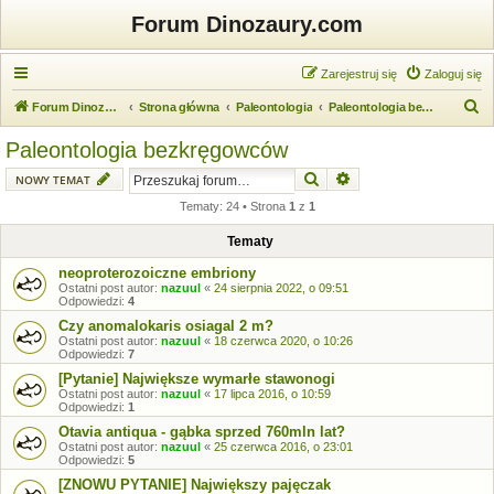
Forum Dinozaury.com
Zarejestruj się
Zaloguj się
S
Forum Dinozaury.com
Strona główna
Paleontologia
Paleontologia bezkręgowców
z
Paleontologia bezkręgowców
u
Szukaj
Wyszukiwanie zaawansow
NOWY TEMAT
k
Tematy: 24 • Strona
1
z
1
a
j
Tematy
neoproterozoiczne embriony
Ostatni post autor:
nazuul
«
24 sierpnia 2022, o 09:51
Odpowiedzi:
4
Czy anomalokaris osiagal 2 m?
Ostatni post autor:
nazuul
«
18 czerwca 2020, o 10:26
Odpowiedzi:
7
[Pytanie] Największe wymarłe stawonogi
Ostatni post autor:
nazuul
«
17 lipca 2016, o 10:59
Odpowiedzi:
1
Otavia antiqua - gąbka sprzed 760mln lat?
Ostatni post autor:
nazuul
«
25 czerwca 2016, o 23:01
Odpowiedzi:
5
[ZNOWU PYTANIE] Największy pajęczak