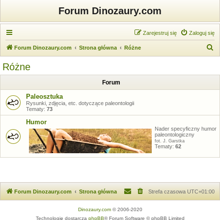
Forum Dinozaury.com
Zarejestruj się
Zaloguj się
S
Forum Dinozaury.com
Strona główna
Różne
z
Różne
u
Forum
k
a
Paleosztuka
Rysunki, zdjęcia, etc. dotyczące paleontologii
j
Tematy:
73
Humor
Nader specyficzny humor
paleontologiczny
fot. J. Garstka
Tematy:
62
Forum Dinozaury.com
Strona główna
Strefa czasowa
UTC+01:00
Dinozaury.com
© 2006-2020
Technologię dostarcza
phpBB
® Forum Software © phpBB Limited