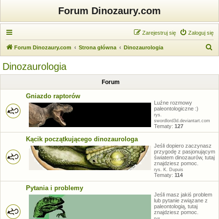
Forum Dinozaury.com
Zarejestruj się
Zaloguj się
S
Forum Dinozaury.com
Strona główna
Dinozaurologia
z
Dinozaurologia
u
Forum
k
a
Gniazdo raptorów
Luźne rozmowy
j
paleontologiczne :)
rys.
swordlord3d.deviantart.com
Tematy:
127
Kącik początkującego dinozaurologa
Jeśli dopiero zaczynasz
przygodę z pasjonującym
światem dinozaurów, tutaj
znajdziesz pomoc.
rys. K. Dupuis
Tematy:
114
Pytania i problemy
Jeśli masz jakiś problem
lub pytanie związane z
paleontologią, tutaj
znajdziesz pomoc.
rys.