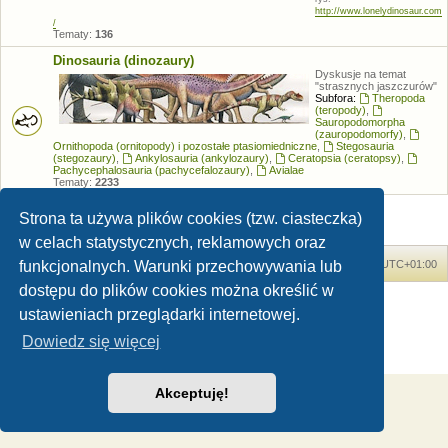
http://www.lonelydinosaur.com
/
Tematy:
136
Dinosauria (dinozaury)
Dyskusje na temat
"strasznych jaszczurów"
Subfora:
Theropoda
(teropody)
,
Sauropodomorpha
(zauropodomorfy)
,
Ornithopoda (ornitopody) i pozostałe ptasiomiedniczne
,
Stegosauria
(stegozaury)
,
Ankylosauria (ankylozaury)
,
Ceratopsia (ceratopsy)
,
Pachycephalosauria (pachycefalozaury)
,
Avialae
Tematy:
2233
Strona ta używa plików cookies (tzw. ciasteczka)
w celach statystycznych, reklamowych oraz
funkcjonalnych. Warunki przechowywania lub
Forum Dinozaury.com
Strona główna
Strefa czasowa
UTC+01:00
dostępu do plików cookies można określić w
Dinozaury.com
© 2006-2020
ustawieniach przeglądarki internetowej.
Technologię dostarcza
phpBB
® Forum Software © phpBB Limited
Polski pakiet językowy dostarcza
phpBB.pl
Dowiedz się więcej
Zasady ochrony danych osobowych
|
Regulamin
Akceptuję!