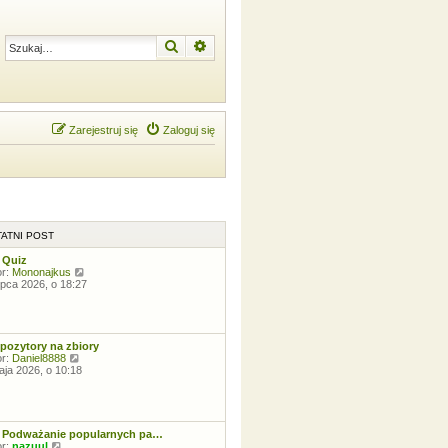
Szukaj
Wyszukiwanie zaawansowane
Zarejestruj się
Zaloguj się
ATNI POST
 Quiz
W
or:
Mononajkus
y
lipca 2026, o 18:27
ś
w
i
e
t
pozytory na zbiory
l
W
or:
Daniel8888
n
y
aja 2026, o 10:18
a
ś
j
w
n
i
o
e
w
t
 Podważanie popularnych pa…
s
l
W
or:
nazuul