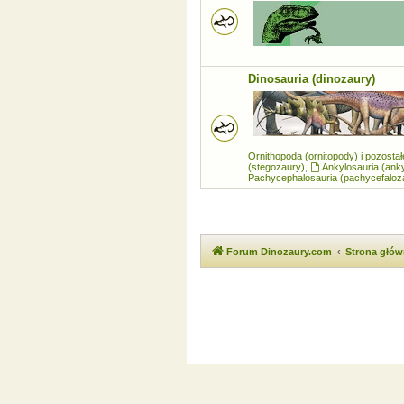
Dinosauria (dinozaury)
Ornithopoda (ornitopody) i pozosta
(stegozaury)
,
Ankylosauria (ank
Pachycephalosauria (pachycefaloz
Forum Dinozaury.com
Strona głó