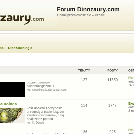
Forum Dinozaury.com
z nami przeniesiesz się w czasie...
wna
Dinozaurologia
TEMATY
POSTY
OST
Re:
127
11650
aut
Luźne rozmowy
26 
paleontologiczne :)
rys. swordlord3d.deviantart.com
zaurologa
Eks
114
1747
aut
Jeśli dopiero zaczynasz
3 m
przygodę z pasjonującym
światem dinozaurów, tutaj
znajdziesz pomoc.
rys. K. Dupuis
Re:
136
925
aut