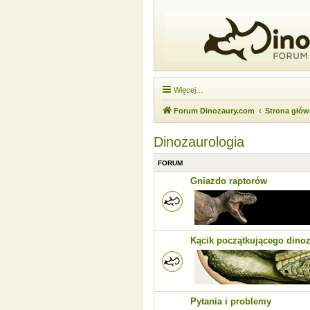
Więcej…
Forum Dinozaury.com
Strona głó
Dinozaurologia
FORUM
Gniazdo raptorów
Kącik początkującego dino
Pytania i problemy