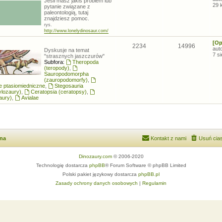
Jeśli masz jakiś problem lub
29 
pytanie związane z
paleontologią, tutaj
znajdziesz pomoc.
rys.
http://www.lonelydinosaur.com/
[Op
2234
14996
aut
Dyskusje na temat
7 s
"strasznych jaszczurów"
Subfora:
Theropoda
(teropody)
,
Sauropodomorpha
(zauropodomorfy)
,
łe ptasiomiedniczne
,
Stegosauria
ylozaury)
,
Ceratopsia (ceratopsy)
,
aury)
,
Avialae
wna
Kontakt z nami
Usuń cias
Dinozaury.com
© 2006-2020
Technologię dostarcza
phpBB
® Forum Software © phpBB Limited
Polski pakiet językowy dostarcza
phpBB.pl
Zasady ochrony danych osobowych
|
Regulamin