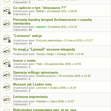
Odpowiedzi:
3
Co sądzicie o tym "dinozaurze ??"
Ostatni post autor:
$Miki$
«
18 kwietnia 2011, o 08:05
Odpowiedzi:
5
Pierzasty bazalny teropod Archaeocursor i czaszka
nanotyrana
Ostatni post autor:
nazuul
«
9 kwietnia 2011, o 21:33
Odpowiedzi:
15
"Ĺmieszne" aukcje
Ostatni post autor:
Przyszły paleontolog
«
13 marca 2010, o 21:27
Odpowiedzi:
14
To mogĹy "ĹpiewaÄ" wczesne tetrapody
Ostatni post autor:
Tomasz Singer
«
9 lutego 2010, o 21:45
humor z onetu
Ostatni post autor:
Palik
«
26 października 2009, o 13:55
Odpowiedzi:
3
Operacja mĂłzgu spinozaura.
Ostatni post autor:
Szłonksozaurus
«
20 września 2009, o 12:48
Odpowiedzi:
2
Muzeum jak Ĺźadne inne
Ostatni post autor:
szerman
«
15 lipca 2009, o 16:29
Odpowiedzi:
2
Ĺmieszne wspomienia
Ostatni post autor:
Paleoleo
«
1 lipca 2009, o 14:07
Odpowiedzi:
7
Ridiculodon inexpectatus gen. et sp. nov.