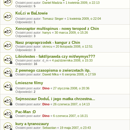
Ostatni post autor:
Daniel Madzia
«
1 kwietnia 2009, o 22:13
Odpowiedzi:
5
KoĹci w BaĹtowie
Ostatni post autor:
Tomasz Singer
«
1 kwietnia 2009, o 22:04
Odpowiedzi:
1
Xenoraptor multispinus - nowy teropod z Chin
Ostatni post autor:
hanys
«
30 marca 2009, o 15:26
Odpowiedzi:
3
Nasz prapraprzodek - kangur z Chin
Ostatni post autor:
skrecu
«
20 listopada 2008, o 12:51
Odpowiedzi:
3
Libiolestes - fakt//prawda czy mit/wymys???
Ostatni post autor:
d_m
«
4 października 2008, o 15:33
Odpowiedzi:
16
Z pewnego czasopisma o zwierzetach itp.
Ostatni post autor:
Dawid Mika
«
6 sierpnia 2008, o 17:59
Ĺmieszne filmy
Ostatni post autor:
Dino
«
27 stycznia 2008, o 20:36
Odpowiedzi:
2
Sejmsozaur DoduĹ i jego matka chrzestna...
Ostatni post autor:
Dino
«
26 czerwca 2007, o 14:13
Pac-Man :D
Ostatni post autor:
Dino
«
6 czerwca 2007, o 16:21
kury a tyranozaury
Ostatni post autor:
Sebastian
«
19 maja 2007, o 23:43