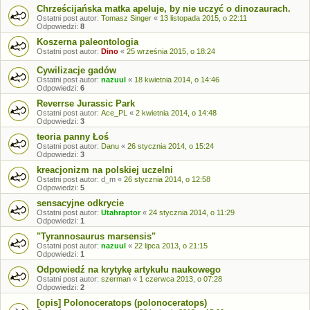
Chrześcijańska matka apeluje, by nie uczyć o dinozaurach.
Ostatni post autor:
Tomasz Singer
«
13 listopada 2015, o 22:11
Odpowiedzi:
8
Koszerna paleontologia
Ostatni post autor:
Dino
«
25 września 2015, o 18:24
Cywilizacje gadów
Ostatni post autor:
nazuul
«
18 kwietnia 2014, o 14:46
Odpowiedzi:
6
Reverrse Jurassic Park
Ostatni post autor:
Ace_PL
«
2 kwietnia 2014, o 14:48
Odpowiedzi:
3
teoria panny Łoś
Ostatni post autor:
Danu
«
26 stycznia 2014, o 15:24
Odpowiedzi:
3
kreacjonizm na polskiej uczelni
Ostatni post autor:
d_m
«
26 stycznia 2014, o 12:58
Odpowiedzi:
5
sensacyjne odkrycie
Ostatni post autor:
Utahraptor
«
24 stycznia 2014, o 11:29
Odpowiedzi:
1
"Tyrannosaurus marsensis"
Ostatni post autor:
nazuul
«
22 lipca 2013, o 21:15
Odpowiedzi:
1
Odpowiedź na krytykę artykułu naukowego
Ostatni post autor:
szerman
«
1 czerwca 2013, o 07:28
Odpowiedzi:
2
[opis] Polonoceratops (polonoceratops)