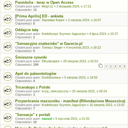
Pareidolia - teraz w Open Access
Ostatni post autor:
Motyl.11
«
2 listopada 2024, o 17:21
Odpowiedzi:
13
[Prima Aprilis] ED - ankieta
Ostatni post autor:
Stanisław Kopeć
«
2 sierpnia 2024, o 16:07
Odpowiedzi:
5
Oddajcie tatę
Ostatni post autor:
Kriolofozaur Szymon Jagusztyn
«
6 lipca 2024, o 10:37
Odpowiedzi:
2
"Sensacyjne znalezisko" w Gazecie.pl
Ostatni post autor:
Tomasz Singer
«
4 września 2023, o 18:22
Odpowiedzi:
5
Śmieszne rysunki
Ostatni post autor:
Elfrydaraptor
«
28 sierpnia 2023, o 02:53
Odpowiedzi:
109
1
2
3
4
5
Apel do paleontologów
Ostatni post autor:
Dunkleosteus
«
5 sierpnia 2023, o 18:55
Odpowiedzi:
4
Triceratops z Polski
Ostatni post autor:
kryty_niekrytyczny
«
25 sierpnia 2022, o 09:24
Odpowiedzi:
3
Przywrócenie mezozoiku - manifest (Rifondazione Mesozoica)
Ostatni post autor:
Kriolofozaur Szymon Jagusztyn
«
16 sierpnia 2022, o 13:03
Odpowiedzi:
7
"Sensacje" z portali
Ostatni post autor:
nazuul
«
5 stycznia 2021, o 21:02
Odpowiedzi:
10