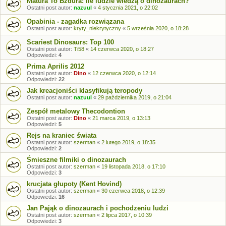
Matura To Bzdura: Ile ludzie wiedzą o dinozaurach?
Ostatni post autor:
nazuul
«
4 stycznia 2021, o 22:02
Opabinia - zagadka rozwiązana
Ostatni post autor:
kryty_niekrytyczny
«
5 września 2020, o 18:28
Scariest Dinosaurs: Top 100
Ostatni post autor:
Ti58
«
14 czerwca 2020, o 18:27
Odpowiedzi:
4
Prima Aprilis 2012
Ostatni post autor:
Dino
«
12 czerwca 2020, o 12:14
Odpowiedzi:
22
Jak kreacjoniści klasyfikują teropody
Ostatni post autor:
nazuul
«
29 października 2019, o 21:04
Zespół metalowy Thecodontion
Ostatni post autor:
Dino
«
21 marca 2019, o 13:13
Odpowiedzi:
5
Rejs na kraniec świata
Ostatni post autor:
szerman
«
2 lutego 2019, o 18:35
Odpowiedzi:
2
Śmieszne filmiki o dinozaurach
Ostatni post autor:
szerman
«
19 listopada 2018, o 17:10
Odpowiedzi:
3
krucjata głupoty (Kent Hovind)
Ostatni post autor:
szerman
«
30 czerwca 2018, o 12:39
Odpowiedzi:
16
Jan Pająk o dinozaurach i pochodzeniu ludzi
Ostatni post autor:
szerman
«
2 lipca 2017, o 10:39
Odpowiedzi:
3