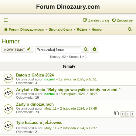
Forum Dinozaury.com
Zarejestruj się
Zaloguj się
S
Forum Dinozaury.com
Strona główna
Różne
Humor
z
Humor
u
Szukaj
Wyszukiwanie zaawansow
NOWY TEMAT
k
Tematy: 62 • Strona
1
z
1
a
j
Tematy
Baton z Grójca 2024
Ostatni post autor:
nazuul
«
17 stycznia 2025, o 18:51
Odpowiedzi:
3
Artykuł z Onetu "Bały się go wszystkie istoty na ziemi."
Ostatni post autor:
nazuul
«
18 listopada 2024, o 18:26
Odpowiedzi:
16
Żarty o dinozaurach
Ostatni post autor:
Motyl.11
«
2 listopada 2024, o 17:48
Odpowiedzi:
73
1
2
3
Tyle haĹasu o jeĹźowiec
Ostatni post autor:
Motyl.11
«
2 listopada 2024, o 17:37
Odpowiedzi:
2