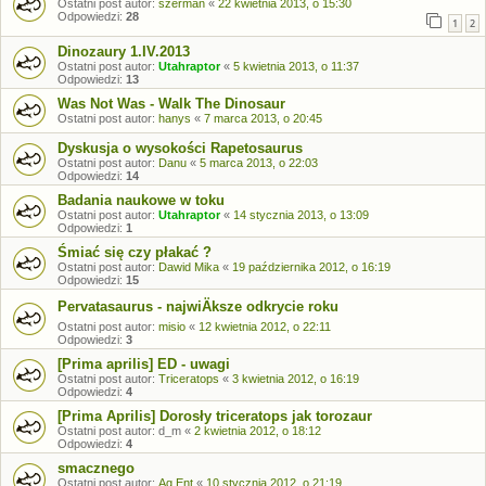
Ostatni post autor:
szerman
«
22 kwietnia 2013, o 15:30
Odpowiedzi:
28
1
2
Dinozaury 1.IV.2013
Ostatni post autor:
Utahraptor
«
5 kwietnia 2013, o 11:37
Odpowiedzi:
13
Was Not Was - Walk The Dinosaur
Ostatni post autor:
hanys
«
7 marca 2013, o 20:45
Dyskusja o wysokości Rapetosaurus
Ostatni post autor:
Danu
«
5 marca 2013, o 22:03
Odpowiedzi:
14
Badania naukowe w toku
Ostatni post autor:
Utahraptor
«
14 stycznia 2013, o 13:09
Odpowiedzi:
1
Śmiać się czy płakać ?
Ostatni post autor:
Dawid Mika
«
19 października 2012, o 16:19
Odpowiedzi:
15
Pervatasaurus - najwiÄksze odkrycie roku
Ostatni post autor:
misio
«
12 kwietnia 2012, o 22:11
Odpowiedzi:
3
[Prima aprilis] ED - uwagi
Ostatni post autor:
Triceratops
«
3 kwietnia 2012, o 16:19
Odpowiedzi:
4
[Prima Aprilis] Dorosły triceratops jak torozaur
Ostatni post autor:
d_m
«
2 kwietnia 2012, o 18:12
Odpowiedzi:
4
smacznego
Ostatni post autor:
Ag.Ent
«
10 stycznia 2012, o 21:19