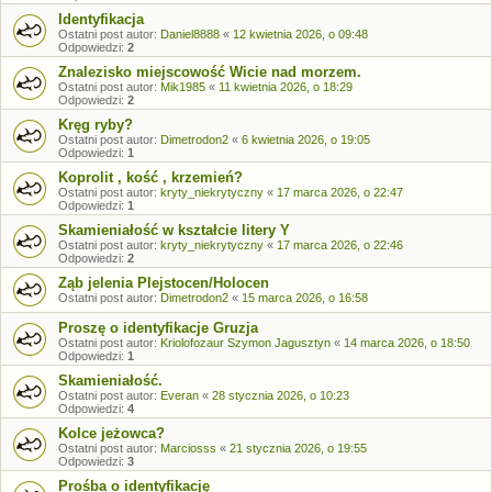
Identyfikacja
Ostatni post autor:
Daniel8888
«
12 kwietnia 2026, o 09:48
Odpowiedzi:
2
Znalezisko miejscowość Wicie nad morzem.
Ostatni post autor:
Mik1985
«
11 kwietnia 2026, o 18:29
Odpowiedzi:
2
Kręg ryby?
Ostatni post autor:
Dimetrodon2
«
6 kwietnia 2026, o 19:05
Odpowiedzi:
1
Koprolit , kość , krzemień?
Ostatni post autor:
kryty_niekrytyczny
«
17 marca 2026, o 22:47
Odpowiedzi:
1
Skamieniałość w kształcie litery Y
Ostatni post autor:
kryty_niekrytyczny
«
17 marca 2026, o 22:46
Odpowiedzi:
2
Ząb jelenia Plejstocen/Holocen
Ostatni post autor:
Dimetrodon2
«
15 marca 2026, o 16:58
Proszę o identyfikacje Gruzja
Ostatni post autor:
Kriolofozaur Szymon Jagusztyn
«
14 marca 2026, o 18:50
Odpowiedzi:
1
Skamieniałość.
Ostatni post autor:
Everan
«
28 stycznia 2026, o 10:23
Odpowiedzi:
4
Kolce jeżowca?
Ostatni post autor:
Marciosss
«
21 stycznia 2026, o 19:55
Odpowiedzi:
3
Prośba o identyfikację