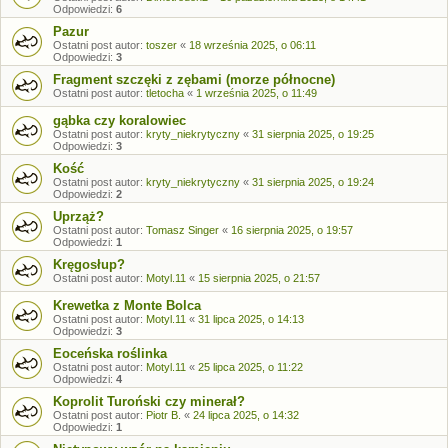
Odpowiedzi:
6
Pazur
Ostatni post autor:
toszer
«
18 września 2025, o 06:11
Odpowiedzi:
3
Fragment szczęki z zębami (morze północne)
Ostatni post autor:
tletocha
«
1 września 2025, o 11:49
gąbka czy koralowiec
Ostatni post autor:
kryty_niekrytyczny
«
31 sierpnia 2025, o 19:25
Odpowiedzi:
3
Kość
Ostatni post autor:
kryty_niekrytyczny
«
31 sierpnia 2025, o 19:24
Odpowiedzi:
2
Uprząż?
Ostatni post autor:
Tomasz Singer
«
16 sierpnia 2025, o 19:57
Odpowiedzi:
1
Kręgosłup?
Ostatni post autor:
Motyl.11
«
15 sierpnia 2025, o 21:57
Krewetka z Monte Bolca
Ostatni post autor:
Motyl.11
«
31 lipca 2025, o 14:13
Odpowiedzi:
3
Eoceńska roślinka
Ostatni post autor:
Motyl.11
«
25 lipca 2025, o 11:22
Odpowiedzi:
4
Koprolit Turoński czy minerał?
Ostatni post autor:
Piotr B.
«
24 lipca 2025, o 14:32
Odpowiedzi:
1