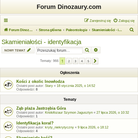
Forum Dinozaury.com
Zarejestruj się
Zaloguj się
S
Forum Dinozaury.com
Strona główna
Paleontologia
Skamieniałości - identyfikacja
z
Skamieniałości - identyfikacja
u
Szukaj
Wyszukiwanie zaawansow
NOWY TEMAT
k
a
1
Tematy: 966
2
3
4
5
Następna
j
Ogłoszenia
Kości z okolic Inowłodza
Ostatni post autor:
Stary
«
18 stycznia 2025, o 14:52
Odpowiedzi:
8
Tematy
Ząb plaża Jastrzębia Góra
Ostatni post autor:
Kriolofozaur Szymon Jagusztyn
«
27 lipca 2026, o 10:32
Odpowiedzi:
1
Identyfikacja koral?
Ostatni post autor:
kryty_niekrytyczny
«
9 lipca 2026, o 18:12
Odpowiedzi:
4
Skamieniała kość?