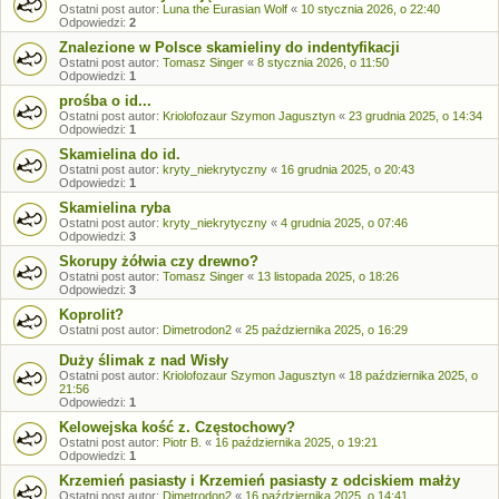
Ostatni post autor:
Luna the Eurasian Wolf
«
10 stycznia 2026, o 22:40
Odpowiedzi:
2
Znalezione w Polsce skamieliny do indentyfikacji
Ostatni post autor:
Tomasz Singer
«
8 stycznia 2026, o 11:50
Odpowiedzi:
1
prośba o id...
Ostatni post autor:
Kriolofozaur Szymon Jagusztyn
«
23 grudnia 2025, o 14:34
Odpowiedzi:
1
Skamielina do id.
Ostatni post autor:
kryty_niekrytyczny
«
16 grudnia 2025, o 20:43
Odpowiedzi:
1
Skamielina ryba
Ostatni post autor:
kryty_niekrytyczny
«
4 grudnia 2025, o 07:46
Odpowiedzi:
3
Skorupy żółwia czy drewno?
Ostatni post autor:
Tomasz Singer
«
13 listopada 2025, o 18:26
Odpowiedzi:
3
Koprolit?
Ostatni post autor:
Dimetrodon2
«
25 października 2025, o 16:29
Duży ślimak z nad Wisły
Ostatni post autor:
Kriolofozaur Szymon Jagusztyn
«
18 października 2025, o
21:56
Odpowiedzi:
1
Kelowejska kość z. Częstochowy?
Ostatni post autor:
Piotr B.
«
16 października 2025, o 19:21
Odpowiedzi:
1
Krzemień pasiasty i Krzemień pasiasty z odciskiem małży
Ostatni post autor:
Dimetrodon2
«
16 października 2025, o 14:41