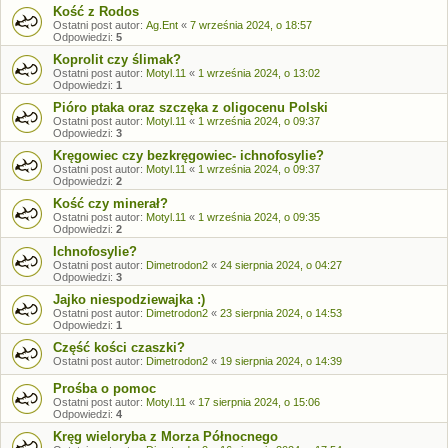
Kość z Rodos
Ostatni post autor:
Ag.Ent
«
7 września 2024, o 18:57
Odpowiedzi:
5
Koprolit czy ślimak?
Ostatni post autor:
Motyl.11
«
1 września 2024, o 13:02
Odpowiedzi:
1
Pióro ptaka oraz szczęka z oligocenu Polski
Ostatni post autor:
Motyl.11
«
1 września 2024, o 09:37
Odpowiedzi:
3
Kręgowiec czy bezkręgowiec- ichnofosylie?
Ostatni post autor:
Motyl.11
«
1 września 2024, o 09:37
Odpowiedzi:
2
Kość czy minerał?
Ostatni post autor:
Motyl.11
«
1 września 2024, o 09:35
Odpowiedzi:
2
Ichnofosylie?
Ostatni post autor:
Dimetrodon2
«
24 sierpnia 2024, o 04:27
Odpowiedzi:
3
Jajko niespodziewajka :)
Ostatni post autor:
Dimetrodon2
«
23 sierpnia 2024, o 14:53
Odpowiedzi:
1
Część kości czaszki?
Ostatni post autor:
Dimetrodon2
«
19 sierpnia 2024, o 14:39
Prośba o pomoc
Ostatni post autor:
Motyl.11
«
17 sierpnia 2024, o 15:06
Odpowiedzi:
4
Kręg wieloryba z Morza Północnego