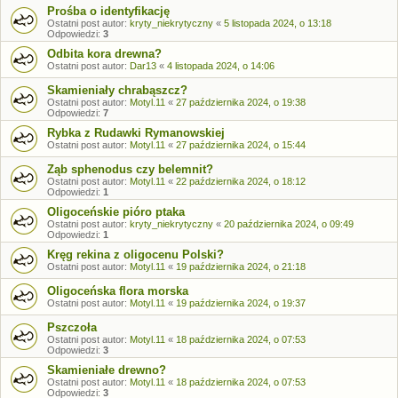
Prośba o identyfikację
Ostatni post autor:
kryty_niekrytyczny
«
5 listopada 2024, o 13:18
Odpowiedzi:
3
Odbita kora drewna?
Ostatni post autor:
Dar13
«
4 listopada 2024, o 14:06
Skamieniały chrabąszcz?
Ostatni post autor:
Motyl.11
«
27 października 2024, o 19:38
Odpowiedzi:
7
Rybka z Rudawki Rymanowskiej
Ostatni post autor:
Motyl.11
«
27 października 2024, o 15:44
Ząb sphenodus czy belemnit?
Ostatni post autor:
Motyl.11
«
22 października 2024, o 18:12
Odpowiedzi:
1
Oligoceńskie pióro ptaka
Ostatni post autor:
kryty_niekrytyczny
«
20 października 2024, o 09:49
Odpowiedzi:
1
Kręg rekina z oligocenu Polski?
Ostatni post autor:
Motyl.11
«
19 października 2024, o 21:18
Oligoceńska flora morska
Ostatni post autor:
Motyl.11
«
19 października 2024, o 19:37
Pszczoła
Ostatni post autor:
Motyl.11
«
18 października 2024, o 07:53
Odpowiedzi:
3
Skamieniałe drewno?
Ostatni post autor:
Motyl.11
«
18 października 2024, o 07:53
Odpowiedzi:
3