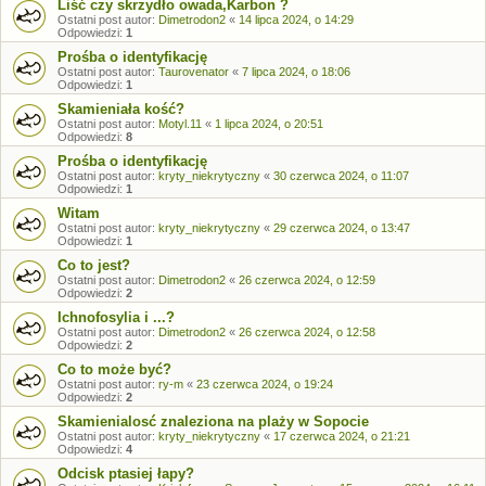
Liść czy skrzydło owada,Karbon ?
Ostatni post autor:
Dimetrodon2
«
14 lipca 2024, o 14:29
Odpowiedzi:
1
Prośba o identyfikację
Ostatni post autor:
Taurovenator
«
7 lipca 2024, o 18:06
Odpowiedzi:
1
Skamieniała kość?
Ostatni post autor:
Motyl.11
«
1 lipca 2024, o 20:51
Odpowiedzi:
8
Prośba o identyfikację
Ostatni post autor:
kryty_niekrytyczny
«
30 czerwca 2024, o 11:07
Odpowiedzi:
1
Witam
Ostatni post autor:
kryty_niekrytyczny
«
29 czerwca 2024, o 13:47
Odpowiedzi:
1
Co to jest?
Ostatni post autor:
Dimetrodon2
«
26 czerwca 2024, o 12:59
Odpowiedzi:
2
Ichnofosylia i ...?
Ostatni post autor:
Dimetrodon2
«
26 czerwca 2024, o 12:58
Odpowiedzi:
2
Co to może być?
Ostatni post autor:
ry-m
«
23 czerwca 2024, o 19:24
Odpowiedzi:
2
Skamienialosć znaleziona na plaży w Sopocie
Ostatni post autor:
kryty_niekrytyczny
«
17 czerwca 2024, o 21:21
Odpowiedzi:
4
Odcisk ptasiej łapy?