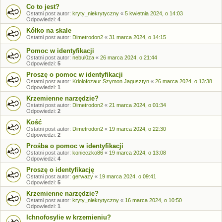
Co to jest?
Ostatni post autor:
kryty_niekrytyczny
«
5 kwietnia 2024, o 14:03
Odpowiedzi:
4
Kółko na skale
Ostatni post autor:
Dimetrodon2
«
31 marca 2024, o 14:15
Pomoc w identyfikacji
Ostatni post autor:
nebul0za
«
26 marca 2024, o 21:44
Odpowiedzi:
5
Proszę o pomoc w identyfikacji
Ostatni post autor:
Kriolofozaur Szymon Jagusztyn
«
26 marca 2024, o 13:38
Odpowiedzi:
1
Krzemienne narzędzie?
Ostatni post autor:
Dimetrodon2
«
21 marca 2024, o 01:34
Odpowiedzi:
2
Kość
Ostatni post autor:
Dimetrodon2
«
19 marca 2024, o 22:30
Odpowiedzi:
2
Prośba o pomoc w identyfikacji
Ostatni post autor:
konieczko86
«
19 marca 2024, o 13:08
Odpowiedzi:
4
Proszę o identyfikację
Ostatni post autor:
gerwazy
«
19 marca 2024, o 09:41
Odpowiedzi:
5
Krzemienne narzędzie?
Ostatni post autor:
kryty_niekrytyczny
«
16 marca 2024, o 10:50
Odpowiedzi:
1
Ichnofosylie w krzemieniu?