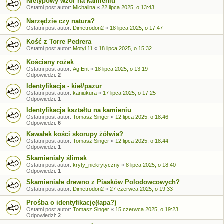
Nietypowy wzór na kamieniu
Ostatni post autor:
Michalina
«
22 lipca 2025, o 13:43
Narzędzie czy natura?
Ostatni post autor:
Dimetrodon2
«
18 lipca 2025, o 17:47
Kość z Torre Pedrera
Ostatni post autor:
Motyl.11
«
18 lipca 2025, o 15:32
Kościany rożek
Ostatni post autor:
Ag.Ent
«
18 lipca 2025, o 13:19
Odpowiedzi:
2
Identyfikacja - kieł/pazur
Ostatni post autor:
kaniukura
«
17 lipca 2025, o 17:25
Odpowiedzi:
1
Identyfikacja kształtu na kamieniu
Ostatni post autor:
Tomasz Singer
«
12 lipca 2025, o 18:46
Odpowiedzi:
6
Kawałek kości skorupy żółwia?
Ostatni post autor:
Tomasz Singer
«
12 lipca 2025, o 18:44
Odpowiedzi:
1
Skamieniały ślimak
Ostatni post autor:
kryty_niekrytyczny
«
8 lipca 2025, o 18:40
Odpowiedzi:
1
Skamieniałe drewno z Piasków Polodowcowych?
Ostatni post autor:
Dimetrodon2
«
27 czerwca 2025, o 19:33
Prośba o identyfikację(łapa?)
Ostatni post autor:
Tomasz Singer
«
15 czerwca 2025, o 19:23
Odpowiedzi:
2