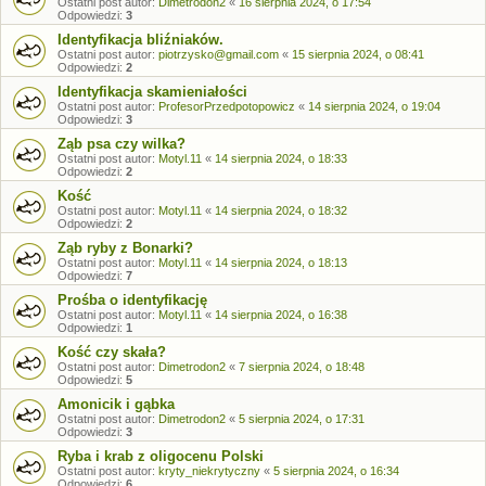
Ostatni post autor:
Dimetrodon2
«
16 sierpnia 2024, o 17:54
Odpowiedzi:
3
Identyfikacja bliźniaków.
Ostatni post autor:
piotrzysko@gmail.com
«
15 sierpnia 2024, o 08:41
Odpowiedzi:
2
Identyfikacja skamieniałości
Ostatni post autor:
ProfesorPrzedpotopowicz
«
14 sierpnia 2024, o 19:04
Odpowiedzi:
3
Ząb psa czy wilka?
Ostatni post autor:
Motyl.11
«
14 sierpnia 2024, o 18:33
Odpowiedzi:
2
Kość
Ostatni post autor:
Motyl.11
«
14 sierpnia 2024, o 18:32
Odpowiedzi:
2
Ząb ryby z Bonarki?
Ostatni post autor:
Motyl.11
«
14 sierpnia 2024, o 18:13
Odpowiedzi:
7
Prośba o identyfikację
Ostatni post autor:
Motyl.11
«
14 sierpnia 2024, o 16:38
Odpowiedzi:
1
Kość czy skała?
Ostatni post autor:
Dimetrodon2
«
7 sierpnia 2024, o 18:48
Odpowiedzi:
5
Amonicik i gąbka
Ostatni post autor:
Dimetrodon2
«
5 sierpnia 2024, o 17:31
Odpowiedzi:
3
Ryba i krab z oligocenu Polski
Ostatni post autor:
kryty_niekrytyczny
«
5 sierpnia 2024, o 16:34
Odpowiedzi:
6