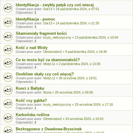
Identyfikacja - zwykły patyk czy coś wiecej
Ostatni post autor:
Dar13
«
18 października 2024, o 07:51
Odpowiedzi:
2
Identyfikacja - pomoc
Ostatni post autor:
Dar13
«
14 października 2024, o 21:35
Odpowiedzi:
3
Skamieniały fragment kości
Ostatni post autor:
kryty_niekrytyczny
«
13 października 2024, o 10:04
Odpowiedzi:
2
Kość z nad Wisły
Ostatni post autor:
Dimetrodon2
«
9 października 2024, o 18:45
Co to może być za skamieniałość?
Ostatni post autor:
Motyl.11
«
2 października 2024, o 13:05
Odpowiedzi:
4
Osobliwe skały czy coś więcej?
Ostatni post autor:
Motyl.11
«
30 września 2024, o 19:51
Odpowiedzi:
1
Kosci z Bałtyku
Ostatni post autor:
Bozia
«
26 września 2024, o 09:05
Kość czy gąbka?
Ostatni post autor:
kryty_niekrytyczny
«
25 września 2024, o 17:18
Odpowiedzi:
1
Karbońska roślina
Ostatni post autor:
Dimetrodon2
«
24 września 2024, o 15:43
Odpowiedzi:
2
Bezkręgowce z Owadowa-Brzezinek
Ostatni post autor:
Taurovenator
«
21 września 2024, o 16:27