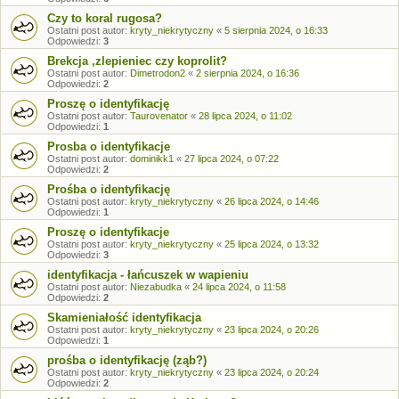
Czy to koral rugosa?
Ostatni post autor:
kryty_niekrytyczny
«
5 sierpnia 2024, o 16:33
Odpowiedzi:
3
Brekcja ,zlepieniec czy koprolit?
Ostatni post autor:
Dimetrodon2
«
2 sierpnia 2024, o 16:36
Odpowiedzi:
2
Proszę o identyfikację
Ostatni post autor:
Taurovenator
«
28 lipca 2024, o 11:02
Odpowiedzi:
1
Prosba o identyfikacje
Ostatni post autor:
dominikk1
«
27 lipca 2024, o 07:22
Odpowiedzi:
2
Prośba o identyfikację
Ostatni post autor:
kryty_niekrytyczny
«
26 lipca 2024, o 14:46
Odpowiedzi:
1
Proszę o identyfikacje
Ostatni post autor:
kryty_niekrytyczny
«
25 lipca 2024, o 13:32
Odpowiedzi:
3
identyfikacja - łańcuszek w wapieniu
Ostatni post autor:
Niezabudka
«
24 lipca 2024, o 11:58
Odpowiedzi:
2
Skamieniałość identyfikacja
Ostatni post autor:
kryty_niekrytyczny
«
23 lipca 2024, o 20:26
Odpowiedzi:
1
prośba o identyfikację (ząb?)
Ostatni post autor:
kryty_niekrytyczny
«
23 lipca 2024, o 20:24
Odpowiedzi:
2