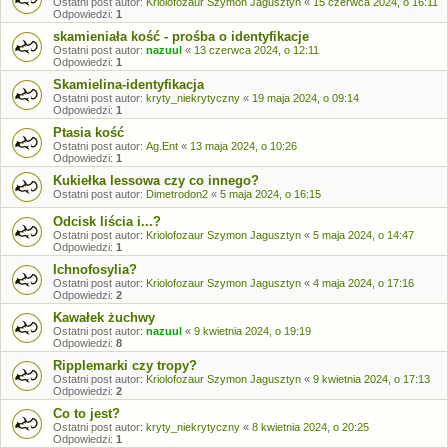
Ostatni post autor:
Kriolofozaur Szymon Jagusztyn
«
15 czerwca 2024, o 16:11
Odpowiedzi:
1
skamieniała kość - prośba o identyfikacje
Ostatni post autor:
nazuul
«
13 czerwca 2024, o 12:11
Odpowiedzi:
1
Skamielina-identyfikacja
Ostatni post autor:
kryty_niekrytyczny
«
19 maja 2024, o 09:14
Odpowiedzi:
1
Ptasia kość
Ostatni post autor:
Ag.Ent
«
13 maja 2024, o 10:26
Odpowiedzi:
1
Kukiełka lessowa czy co innego?
Ostatni post autor:
Dimetrodon2
«
5 maja 2024, o 16:15
Odcisk liścia i...?
Ostatni post autor:
Kriolofozaur Szymon Jagusztyn
«
5 maja 2024, o 14:47
Odpowiedzi:
1
Ichnofosylia?
Ostatni post autor:
Kriolofozaur Szymon Jagusztyn
«
4 maja 2024, o 17:16
Odpowiedzi:
2
Kawałek żuchwy
Ostatni post autor:
nazuul
«
9 kwietnia 2024, o 19:19
Odpowiedzi:
8
Ripplemarki czy tropy?
Ostatni post autor:
Kriolofozaur Szymon Jagusztyn
«
9 kwietnia 2024, o 17:13
Odpowiedzi:
2
Co to jest?
Ostatni post autor:
kryty_niekrytyczny
«
8 kwietnia 2024, o 20:25
Odpowiedzi:
1