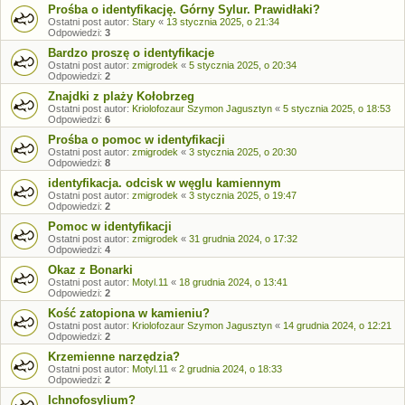
Prośba o identyfikację. Górny Sylur. Prawidłaki?
Ostatni post autor:
Stary
«
13 stycznia 2025, o 21:34
Odpowiedzi:
3
Bardzo proszę o identyfikacje
Ostatni post autor:
zmigrodek
«
5 stycznia 2025, o 20:34
Odpowiedzi:
2
Znajdki z plaży Kołobrzeg
Ostatni post autor:
Kriolofozaur Szymon Jagusztyn
«
5 stycznia 2025, o 18:53
Odpowiedzi:
6
Prośba o pomoc w identyfikacji
Ostatni post autor:
zmigrodek
«
3 stycznia 2025, o 20:30
Odpowiedzi:
8
identyfikacja. odcisk w węglu kamiennym
Ostatni post autor:
zmigrodek
«
3 stycznia 2025, o 19:47
Odpowiedzi:
2
Pomoc w identyfikacji
Ostatni post autor:
zmigrodek
«
31 grudnia 2024, o 17:32
Odpowiedzi:
4
Okaz z Bonarki
Ostatni post autor:
Motyl.11
«
18 grudnia 2024, o 13:41
Odpowiedzi:
2
Kość zatopiona w kamieniu?
Ostatni post autor:
Kriolofozaur Szymon Jagusztyn
«
14 grudnia 2024, o 12:21
Odpowiedzi:
2
Krzemienne narzędzia?
Ostatni post autor:
Motyl.11
«
2 grudnia 2024, o 18:33
Odpowiedzi:
2
Ichnofosylium?