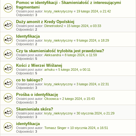
Pomoc w identyfikacji - Skamieniałość z interesującymi
fragmentami
Ostatni post autor:
kryty_niekrytyczny
«
19 lutego 2024, o 21:42
Odpowiedzi:
3
Duży amonit z Kredy Opolskiej
Ostatni post autor:
Dimetrodon2
«
15 lutego 2024, o 03:33
Odpowiedzi:
2
Identyfikacja
Ostatni post autor:
kryty_niekrytyczny
«
9 lutego 2024, o 18:29
Odpowiedzi:
2
Czy ta skamieniałość trylobita jest prawdziwa?
Ostatni post autor:
Aleksandra
«
8 lutego 2024, o 11:59
Odpowiedzi:
5
Kości z Mierzei Wiślanej
Ostatni post autor:
arhuku
«
5 lutego 2024, o 00:11
Odpowiedzi:
5
co to takiego?
Ostatni post autor:
kryty_niekrytyczny
«
3 lutego 2024, o 22:31
Odpowiedzi:
3
Prośba o identyfikację
Ostatni post autor:
Okoowca
«
2 lutego 2024, o 15:43
Odpowiedzi:
3
Skamieniała skóra?
Ostatni post autor:
kryty_niekrytyczny
«
30 stycznia 2024, o 21:29
Odpowiedzi:
3
identyfikacja
Ostatni post autor:
Tomasz Singer
«
10 stycznia 2024, o 16:51
Odpowiedzi:
3