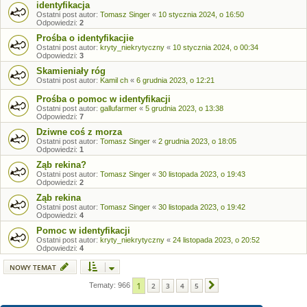
identyfikacja
Ostatni post autor:
Tomasz Singer
«
10 stycznia 2024, o 16:50
Odpowiedzi:
2
Prośba o identyfikacjie
Ostatni post autor:
kryty_niekrytyczny
«
10 stycznia 2024, o 00:34
Odpowiedzi:
3
Skamieniały róg
Ostatni post autor:
Kamil ch
«
6 grudnia 2023, o 12:21
Prośba o pomoc w identyfikacji
Ostatni post autor:
gallufarmer
«
5 grudnia 2023, o 13:38
Odpowiedzi:
7
Dziwne coś z morza
Ostatni post autor:
Tomasz Singer
«
2 grudnia 2023, o 18:05
Odpowiedzi:
1
Ząb rekina?
Ostatni post autor:
Tomasz Singer
«
30 listopada 2023, o 19:43
Odpowiedzi:
2
Ząb rekina
Ostatni post autor:
Tomasz Singer
«
30 listopada 2023, o 19:42
Odpowiedzi:
4
Pomoc w identyfikacji
Ostatni post autor:
kryty_niekrytyczny
«
24 listopada 2023, o 20:52
Odpowiedzi:
4
NOWY TEMAT
1
Tematy: 966
2
3
4
5
Następna