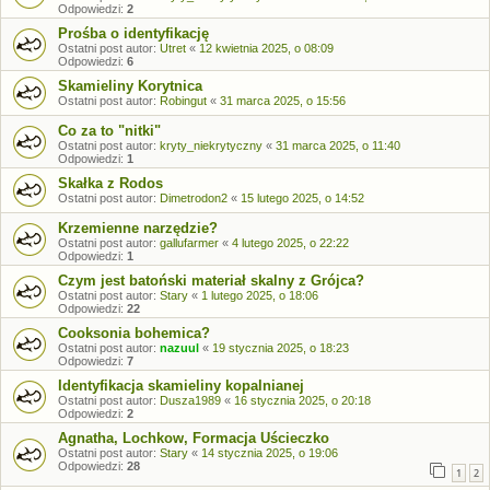
Odpowiedzi:
2
Prośba o identyfikację
Ostatni post autor:
Utret
«
12 kwietnia 2025, o 08:09
Odpowiedzi:
6
Skamieliny Korytnica
Ostatni post autor:
Robingut
«
31 marca 2025, o 15:56
Co za to "nitki"
Ostatni post autor:
kryty_niekrytyczny
«
31 marca 2025, o 11:40
Odpowiedzi:
1
Skałka z Rodos
Ostatni post autor:
Dimetrodon2
«
15 lutego 2025, o 14:52
Krzemienne narzędzie?
Ostatni post autor:
gallufarmer
«
4 lutego 2025, o 22:22
Odpowiedzi:
1
Czym jest batoński materiał skalny z Grójca?
Ostatni post autor:
Stary
«
1 lutego 2025, o 18:06
Odpowiedzi:
22
Cooksonia bohemica?
Ostatni post autor:
nazuul
«
19 stycznia 2025, o 18:23
Odpowiedzi:
7
Identyfikacja skamieliny kopalnianej
Ostatni post autor:
Dusza1989
«
16 stycznia 2025, o 20:18
Odpowiedzi:
2
Agnatha, Lochkow, Formacja Uścieczko
Ostatni post autor:
Stary
«
14 stycznia 2025, o 19:06
Odpowiedzi:
28
1
2