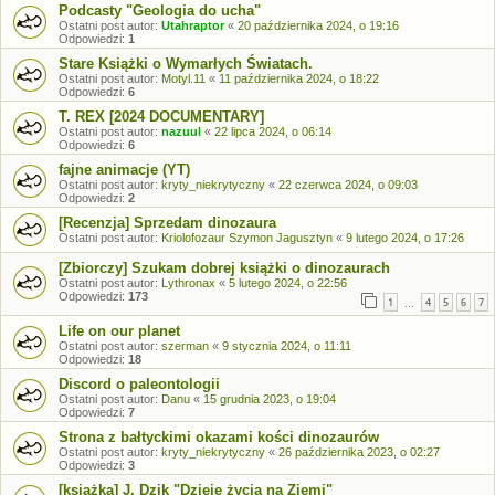
Podcasty "Geologia do ucha"
Ostatni post autor:
Utahraptor
«
20 października 2024, o 19:16
Odpowiedzi:
1
Stare Książki o Wymarłych Światach.
Ostatni post autor:
Motyl.11
«
11 października 2024, o 18:22
Odpowiedzi:
6
T. REX [2024 DOCUMENTARY]
Ostatni post autor:
nazuul
«
22 lipca 2024, o 06:14
Odpowiedzi:
6
fajne animacje (YT)
Ostatni post autor:
kryty_niekrytyczny
«
22 czerwca 2024, o 09:03
Odpowiedzi:
2
[Recenzja] Sprzedam dinozaura
Ostatni post autor:
Kriolofozaur Szymon Jagusztyn
«
9 lutego 2024, o 17:26
[Zbiorczy] Szukam dobrej książki o dinozaurach
Ostatni post autor:
Lythronax
«
5 lutego 2024, o 22:56
Odpowiedzi:
173
1
4
5
6
7
…
Life on our planet
Ostatni post autor:
szerman
«
9 stycznia 2024, o 11:11
Odpowiedzi:
18
Discord o paleontologii
Ostatni post autor:
Danu
«
15 grudnia 2023, o 19:04
Odpowiedzi:
7
Strona z bałtyckimi okazami kości dinozaurów
Ostatni post autor:
kryty_niekrytyczny
«
26 października 2023, o 02:27
Odpowiedzi:
3
[książka] J. Dzik "Dzieje życia na Ziemi"