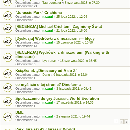
Ostatni post autor:
Taurovenator
«
5 czerwca 2023, o 07:30
Odpowiedzi:
21
"Jurassic Park" Crichtona
Ostatni post autor:
nazuul
«
25 lipca 2022, o 12:04
Odpowiedzi:
6
[RECENZJA] Michael Crichton - Zaginiony Świat
Ostatni post autor:
nazuul
«
21 lipca 2022, o 18:00
[Dyskusja] Wędrówki z dinozaurami— błędy
Ostatni post autor:
nazuul
«
15 czerwca 2022, o 16:59
Odpowiedzi:
13
[RECENZJA] Wędrówki z dinozaurami (Walking with
dinosaurs)
Ostatni post autor:
Lythronax
«
15 czerwca 2022, o 16:45
Odpowiedzi:
6
Książka pt. „Dinozaury od A do Z”
Ostatni post autor:
Danu
«
9 listopada 2021, o 12:04
Odpowiedzi:
1
co myślicie o tej stronie? Dinofarma
Ostatni post autor:
nazuul
«
3 listopada 2021, o 09:41
Odpowiedzi:
8
Spolszczenie do gry Jurassic World Evolution
Ostatni post autor:
nazuul
«
17 września 2021, o 14:36
Odpowiedzi:
1
DML
Ostatni post autor:
nazuul
«
2 sierpnia 2021, o 19:44
Odpowiedzi:
34
1
2
Park Jurajski 4? (Jurassic World)