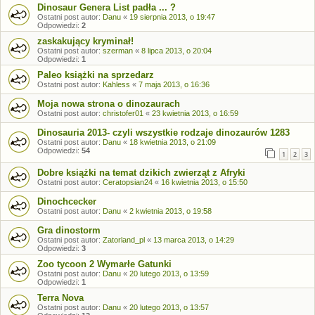
Dinosaur Genera List padła ... ?
Ostatni post autor:
Danu
«
19 sierpnia 2013, o 19:47
Odpowiedzi:
2
zaskakujący kryminał!
Ostatni post autor:
szerman
«
8 lipca 2013, o 20:04
Odpowiedzi:
1
Paleo książki na sprzedarz
Ostatni post autor:
Kahless
«
7 maja 2013, o 16:36
Moja nowa strona o dinozaurach
Ostatni post autor:
christofer01
«
23 kwietnia 2013, o 16:59
Dinosauria 2013- czyli wszystkie rodzaje dinozaurów 1283
Ostatni post autor:
Danu
«
18 kwietnia 2013, o 21:09
Odpowiedzi:
54
1
2
3
Dobre książki na temat dzikich zwierząt z Afryki
Ostatni post autor:
Ceratopsian24
«
16 kwietnia 2013, o 15:50
Dinochcecker
Ostatni post autor:
Danu
«
2 kwietnia 2013, o 19:58
Gra dinostorm
Ostatni post autor:
Zatorland_pl
«
13 marca 2013, o 14:29
Odpowiedzi:
3
Zoo tycoon 2 Wymarłe Gatunki
Ostatni post autor:
Danu
«
20 lutego 2013, o 13:59
Odpowiedzi:
1
Terra Nova
Ostatni post autor:
Danu
«
20 lutego 2013, o 13:57