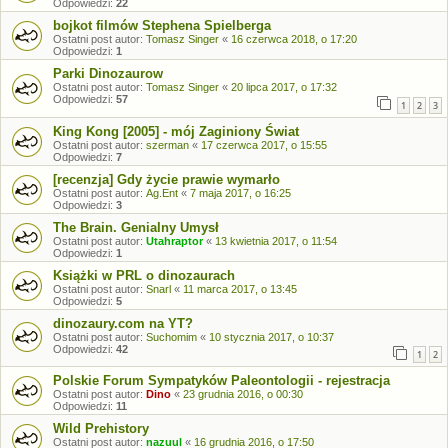
Odpowiedzi:
22
bojkot filmów Stephena Spielberga
Ostatni post autor:
Tomasz Singer
«
16 czerwca 2018, o 17:20
Odpowiedzi:
1
Parki Dinozaurow
Ostatni post autor:
Tomasz Singer
«
20 lipca 2017, o 17:32
Odpowiedzi:
57
1
2
3
King Kong [2005] - mój Zaginiony Świat
Ostatni post autor:
szerman
«
17 czerwca 2017, o 15:55
Odpowiedzi:
7
[recenzja] Gdy życie prawie wymarło
Ostatni post autor:
Ag.Ent
«
7 maja 2017, o 16:25
Odpowiedzi:
3
The Brain. Genialny Umysł
Ostatni post autor:
Utahraptor
«
13 kwietnia 2017, o 11:54
Odpowiedzi:
1
Książki w PRL o dinozaurach
Ostatni post autor:
Snarl
«
11 marca 2017, o 13:45
Odpowiedzi:
5
dinozaury.com na YT?
Ostatni post autor:
Suchomim
«
10 stycznia 2017, o 10:37
Odpowiedzi:
42
1
2
Polskie Forum Sympatyków Paleontologii - rejestracja
Ostatni post autor:
Dino
«
23 grudnia 2016, o 00:30
Odpowiedzi:
11
Wild Prehistory
Ostatni post autor:
nazuul
«
16 grudnia 2016, o 17:50