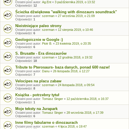
Ostatni post autor:
Ag.Ent
«
3 października 2019, o 13:32
Odpowiedzi:
12
Ścieżka dźwiękowa "walking with dinozaurs soundtrack"
Ostatni post autor:
szerman
«
27 września 2019, o 21:09
Odpowiedzi:
1
Nieistniejące paleo strony
Ostatni post autor:
szerman
«
12 sierpnia 2019, o 10:46
Odpowiedzi:
6
Geologoicznie w Google :)
Ostatni post autor:
Piotr B.
«
23 kwietnia 2019, o 20:35
Odpowiedzi:
6
S. Brusatte - Era dinozaurów
Ostatni post autor:
szerman
«
12 grudnia 2018, o 19:32
Odpowiedzi:
18
Tribute to Pterosaurs- baza danych, ponad 600 nazw!
Ostatni post autor:
Danu
«
26 listopada 2018, o 12:27
Odpowiedzi:
7
Velocipes na placu zabaw
Ostatni post autor:
szerman
«
24 listopada 2018, o 09:54
Odpowiedzi:
8
Książka - potrzebny tytuł
Ostatni post autor:
Tomasz Singer
«
12 października 2018, o 16:37
Odpowiedzi:
1
Moje teksty na Jurapark
Ostatni post autor:
Tomasz Singer
«
28 września 2018, o 17:39
Odpowiedzi:
6
Inne filmy fabularne o dinozaurach
Ostatni post autor:
szerman
«
4 lipca 2018, o 19:47