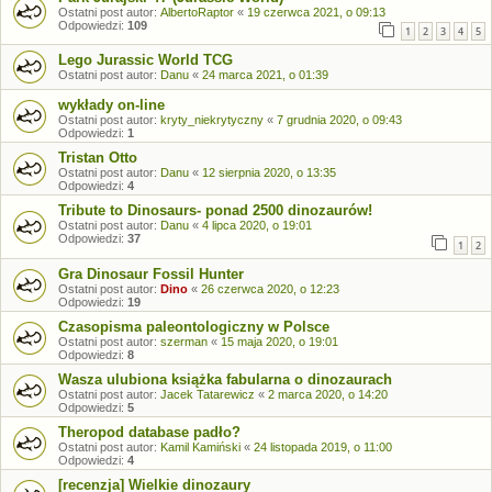
Ostatni post autor:
AlbertoRaptor
«
19 czerwca 2021, o 09:13
Odpowiedzi:
109
1
2
3
4
5
Lego Jurassic World TCG
Ostatni post autor:
Danu
«
24 marca 2021, o 01:39
wykłady on-line
Ostatni post autor:
kryty_niekrytyczny
«
7 grudnia 2020, o 09:43
Odpowiedzi:
1
Tristan Otto
Ostatni post autor:
Danu
«
12 sierpnia 2020, o 13:35
Odpowiedzi:
4
Tribute to Dinosaurs- ponad 2500 dinozaurów!
Ostatni post autor:
Danu
«
4 lipca 2020, o 19:01
Odpowiedzi:
37
1
2
Gra Dinosaur Fossil Hunter
Ostatni post autor:
Dino
«
26 czerwca 2020, o 12:23
Odpowiedzi:
19
Czasopisma paleontologiczny w Polsce
Ostatni post autor:
szerman
«
15 maja 2020, o 19:01
Odpowiedzi:
8
Wasza ulubiona książka fabularna o dinozaurach
Ostatni post autor:
Jacek Tatarewicz
«
2 marca 2020, o 14:20
Odpowiedzi:
5
Theropod database padło?
Ostatni post autor:
Kamil Kamiński
«
24 listopada 2019, o 11:00
Odpowiedzi:
4
[recenzja] Wielkie dinozaury