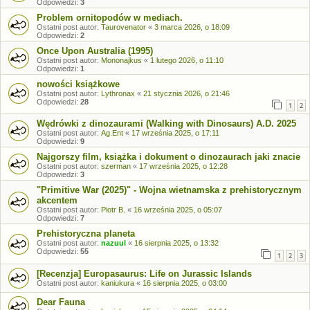
Odpowiedzi:
3
Problem ornitopodów w mediach.
Ostatni post autor:
Taurovenator
«
3 marca 2026, o 18:09
Odpowiedzi:
2
Once Upon Australia (1995)
Ostatni post autor:
Mononajkus
«
1 lutego 2026, o 11:10
Odpowiedzi:
1
nowości książkowe
Ostatni post autor:
Lythronax
«
21 stycznia 2026, o 21:46
Odpowiedzi:
28
1
2
Wędrówki z dinozaurami (Walking with Dinosaurs) A.D. 2025
Ostatni post autor:
Ag.Ent
«
17 września 2025, o 17:11
Odpowiedzi:
9
Najgorszy film, książka i dokument o dinozaurach jaki znacie
Ostatni post autor:
szerman
«
17 września 2025, o 12:28
Odpowiedzi:
3
"Primitive War (2025)" - Wojna wietnamska z prehistorycznym
akcentem
Ostatni post autor:
Piotr B.
«
16 września 2025, o 05:07
Odpowiedzi:
7
Prehistoryczna planeta
Ostatni post autor:
nazuul
«
16 sierpnia 2025, o 13:32
Odpowiedzi:
55
1
2
3
[Recenzja] Europasaurus: Life on Jurassic Islands
Ostatni post autor:
kaniukura
«
16 sierpnia 2025, o 03:00
Dear Fauna