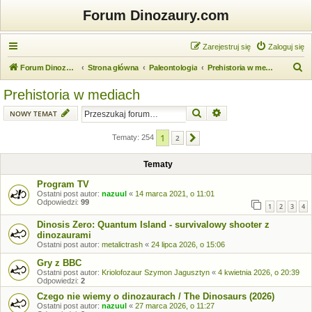
Forum Dinozaury.com
Zarejestruj się
Zaloguj się
S
Forum Dinozaury.com
Strona główna
Paleontologia
Prehistoria w mediach
z
Prehistoria w mediach
u
Szukaj
Wyszukiwanie zaawansow
NOWY TEMAT
k
a
1
Tematy: 254
2
Następna
j
Tematy
Program TV
Ostatni post autor:
nazuul
«
14 marca 2021, o 11:01
Odpowiedzi:
99
1
2
3
4
Dinosis Zero: Quantum Island - survivalowy shooter z
dinozaurami
Ostatni post autor:
metalictrash
«
24 lipca 2026, o 15:06
Gry z BBC
Ostatni post autor:
Kriolofozaur Szymon Jagusztyn
«
4 kwietnia 2026, o 20:39
Odpowiedzi:
2
Czego nie wiemy o dinozaurach / The Dinosaurs (2026)
Ostatni post autor:
nazuul
«
27 marca 2026, o 11:27