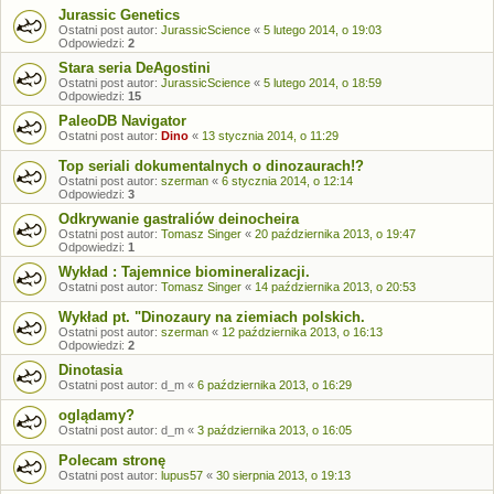
Jurassic Genetics
Ostatni post autor:
JurassicScience
«
5 lutego 2014, o 19:03
Odpowiedzi:
2
Stara seria DeAgostini
Ostatni post autor:
JurassicScience
«
5 lutego 2014, o 18:59
Odpowiedzi:
15
PaleoDB Navigator
Ostatni post autor:
Dino
«
13 stycznia 2014, o 11:29
Top seriali dokumentalnych o dinozaurach!?
Ostatni post autor:
szerman
«
6 stycznia 2014, o 12:14
Odpowiedzi:
3
Odkrywanie gastraliów deinocheira
Ostatni post autor:
Tomasz Singer
«
20 października 2013, o 19:47
Odpowiedzi:
1
Wykład : Tajemnice biomineralizacji.
Ostatni post autor:
Tomasz Singer
«
14 października 2013, o 20:53
Wykład pt. "Dinozaury na ziemiach polskich.
Ostatni post autor:
szerman
«
12 października 2013, o 16:13
Odpowiedzi:
2
Dinotasia
Ostatni post autor:
d_m
«
6 października 2013, o 16:29
oglądamy?
Ostatni post autor:
d_m
«
3 października 2013, o 16:05
Polecam stronę
Ostatni post autor:
lupus57
«
30 sierpnia 2013, o 19:13