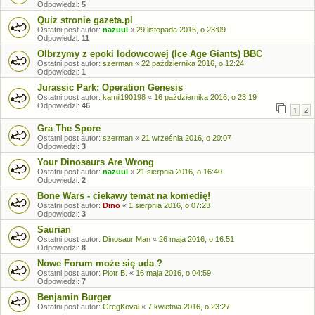
Odpowiedzi:
5
Quiz stronie gazeta.pl
Ostatni post autor:
nazuul
«
29 listopada 2016, o 23:09
Odpowiedzi:
11
Olbrzymy z epoki lodowcowej (Ice Age Giants) BBC
Ostatni post autor:
szerman
«
22 października 2016, o 12:24
Odpowiedzi:
1
Jurassic Park: Operation Genesis
Ostatni post autor:
kamil190198
«
16 października 2016, o 23:19
Odpowiedzi:
46
1
2
Gra The Spore
Ostatni post autor:
szerman
«
21 września 2016, o 20:07
Odpowiedzi:
3
Your Dinosaurs Are Wrong
Ostatni post autor:
nazuul
«
21 sierpnia 2016, o 16:40
Odpowiedzi:
2
Bone Wars - ciekawy temat na komedię!
Ostatni post autor:
Dino
«
1 sierpnia 2016, o 07:23
Odpowiedzi:
3
Saurian
Ostatni post autor:
Dinosaur Man
«
26 maja 2016, o 16:51
Odpowiedzi:
8
Nowe Forum może się uda ?
Ostatni post autor:
Piotr B.
«
16 maja 2016, o 04:59
Odpowiedzi:
7
Benjamin Burger
Ostatni post autor:
GregKoval
«
7 kwietnia 2016, o 23:27