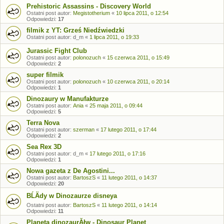
Prehistoric Assassins - Discovery World
Ostatni post autor:
Megistotherium
«
10 lipca 2011, o 12:54
Odpowiedzi:
17
filmik z YT: Grześ Niedźwiedzki
Ostatni post autor:
d_m
«
1 lipca 2011, o 19:33
Jurassic Fight Club
Ostatni post autor:
polonozuch
«
15 czerwca 2011, o 15:49
Odpowiedzi:
2
super filmik
Ostatni post autor:
polonozuch
«
10 czerwca 2011, o 20:14
Odpowiedzi:
1
Dinozaury w Manufakturze
Ostatni post autor:
Ania
«
25 maja 2011, o 09:44
Odpowiedzi:
5
Terra Nova
Ostatni post autor:
szerman
«
17 lutego 2011, o 17:44
Odpowiedzi:
2
Sea Rex 3D
Ostatni post autor:
d_m
«
17 lutego 2011, o 17:16
Odpowiedzi:
1
Nowa gazeta z De Agostini...
Ostatni post autor:
BartoszS
«
11 lutego 2011, o 14:37
Odpowiedzi:
20
BĹÄdy w Dinozaurze disneya
Ostatni post autor:
BartoszS
«
11 lutego 2011, o 14:14
Odpowiedzi:
11
Planeta dinozaurĂłw - Dinosaur Planet