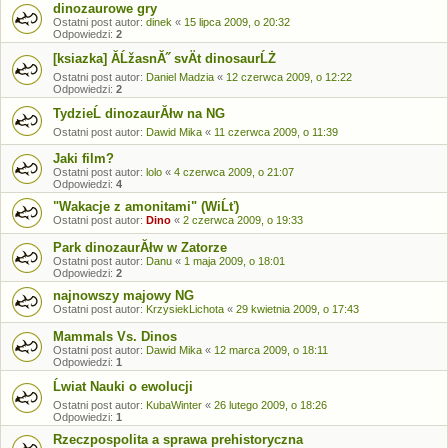
dinozaurowe gry
Ostatni post autor:
dinek
«
15 lipca 2009, o 20:32
Odpowiedzi:
2
[ksiazka] ĂĹžasnĂ˝ svÄt dinosaurĹŻ
Ostatni post autor:
Daniel Madzia
«
12 czerwca 2009, o 12:22
Odpowiedzi:
2
TydzieĹ dinozaurĂłw na NG
Ostatni post autor:
Dawid Mika
«
11 czerwca 2009, o 11:39
Jaki film?
Ostatni post autor:
lolo
«
4 czerwca 2009, o 21:07
Odpowiedzi:
4
"Wakacje z amonitami" (WiĹť)
Ostatni post autor:
Dino
«
2 czerwca 2009, o 19:33
Park dinozaurĂłw w Zatorze
Ostatni post autor:
Danu
«
1 maja 2009, o 18:01
Odpowiedzi:
2
najnowszy majowy NG
Ostatni post autor:
KrzysiekLichota
«
29 kwietnia 2009, o 17:43
Mammals Vs. Dinos
Ostatni post autor:
Dawid Mika
«
12 marca 2009, o 18:11
Odpowiedzi:
1
Ĺwiat Nauki o ewolucji
Ostatni post autor:
KubaWinter
«
26 lutego 2009, o 18:26
Odpowiedzi:
1
Rzeczpospolita a sprawa prehistoryczna