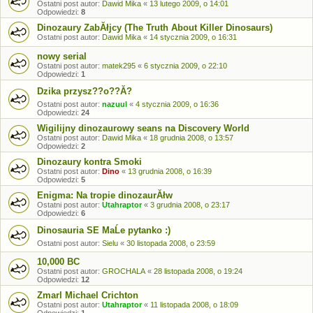
Ostatni post autor:
Dawid Mika
«
13 lutego 2009, o 14:01
Odpowiedzi:
8
Dinozaury ZabĂłjcy (The Truth About Killer Dinosaurs)
Ostatni post autor:
Dawid Mika
«
14 stycznia 2009, o 16:31
nowy serial
Ostatni post autor:
matek295
«
6 stycznia 2009, o 22:10
Odpowiedzi:
1
Dzika przysz??o??Ă?
Ostatni post autor:
nazuul
«
4 stycznia 2009, o 16:36
Odpowiedzi:
24
Wigilijny dinozaurowy seans na Discovery World
Ostatni post autor:
Dawid Mika
«
18 grudnia 2008, o 13:57
Odpowiedzi:
2
Dinozaury kontra Smoki
Ostatni post autor:
Dino
«
13 grudnia 2008, o 16:39
Odpowiedzi:
5
Enigma: Na tropie dinozaurĂłw
Ostatni post autor:
Utahraptor
«
3 grudnia 2008, o 23:17
Odpowiedzi:
6
Dinosauria SE MaĹe pytanko :)
Ostatni post autor:
Sielu
«
30 listopada 2008, o 23:59
10,000 BC
Ostatni post autor:
GROCHALA
«
28 listopada 2008, o 19:24
Odpowiedzi:
12
Zmarl Michael Crichton
Ostatni post autor:
Utahraptor
«
11 listopada 2008, o 18:09
Odpowiedzi:
1