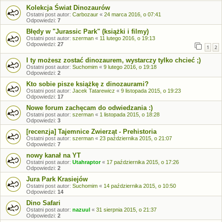
Kolekcja Świat Dinozaurów
Ostatni post autor:
Carbozaur
«
24 marca 2016, o 07:41
Odpowiedzi:
7
Błędy w "Jurassic Park" (książki i filmy)
Ostatni post autor:
szerman
«
11 lutego 2016, o 19:13
Odpowiedzi:
27
1
2
I ty możesz zostać dinozaurem, wystarczy tylko chcieć ;)
Ostatni post autor:
Suchomim
«
9 lutego 2016, o 19:18
Odpowiedzi:
2
Kto sobie pisze książkę z dinozaurami?
Ostatni post autor:
Jacek Tatarewicz
«
9 listopada 2015, o 19:23
Odpowiedzi:
17
Nowe forum zachęcam do odwiedzania :)
Ostatni post autor:
szerman
«
1 listopada 2015, o 18:28
Odpowiedzi:
3
[recenzja] Tajemnice Zwierząt - Prehistoria
Ostatni post autor:
szerman
«
23 października 2015, o 21:07
Odpowiedzi:
7
nowy kanał na YT
Ostatni post autor:
Utahraptor
«
17 października 2015, o 17:26
Odpowiedzi:
2
Jura Park Krasiejów
Ostatni post autor:
Suchomim
«
14 października 2015, o 10:50
Odpowiedzi:
14
Dino Safari
Ostatni post autor:
nazuul
«
31 sierpnia 2015, o 21:37
Odpowiedzi:
2