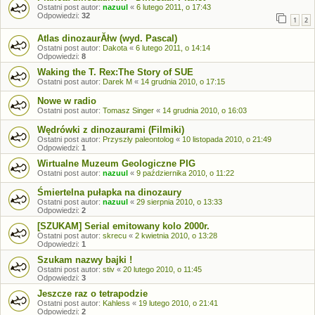
Ostatni post autor:
nazuul
«
6 lutego 2011, o 17:43
Odpowiedzi:
32
1
2
Atlas dinozaurĂłw (wyd. Pascal)
Ostatni post autor:
Dakota
«
6 lutego 2011, o 14:14
Odpowiedzi:
8
Waking the T. Rex:The Story of SUE
Ostatni post autor:
Darek M
«
14 grudnia 2010, o 17:15
Nowe w radio
Ostatni post autor:
Tomasz Singer
«
14 grudnia 2010, o 16:03
Wędrówki z dinozaurami (Filmiki)
Ostatni post autor:
Przyszły paleontolog
«
10 listopada 2010, o 21:49
Odpowiedzi:
1
Wirtualne Muzeum Geologiczne PIG
Ostatni post autor:
nazuul
«
9 października 2010, o 11:22
Śmiertelna pułapka na dinozaury
Ostatni post autor:
nazuul
«
29 sierpnia 2010, o 13:33
Odpowiedzi:
2
[SZUKAM] Serial emitowany kolo 2000r.
Ostatni post autor:
skrecu
«
2 kwietnia 2010, o 13:28
Odpowiedzi:
1
Szukam nazwy bajki !
Ostatni post autor:
stiv
«
20 lutego 2010, o 11:45
Odpowiedzi:
3
Jeszcze raz o tetrapodzie
Ostatni post autor:
Kahless
«
19 lutego 2010, o 21:41
Odpowiedzi:
2