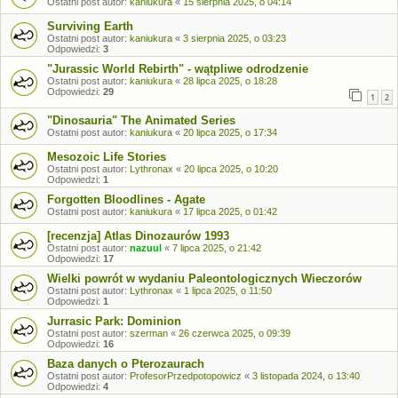
Ostatni post autor:
kaniukura
«
15 sierpnia 2025, o 04:14
Surviving Earth
Ostatni post autor:
kaniukura
«
3 sierpnia 2025, o 03:23
Odpowiedzi:
3
"Jurassic World Rebirth" - wątpliwe odrodzenie
Ostatni post autor:
kaniukura
«
28 lipca 2025, o 18:28
Odpowiedzi:
29
1
2
"Dinosauria" The Animated Series
Ostatni post autor:
kaniukura
«
20 lipca 2025, o 17:34
Mesozoic Life Stories
Ostatni post autor:
Lythronax
«
20 lipca 2025, o 10:20
Odpowiedzi:
1
Forgotten Bloodlines - Agate
Ostatni post autor:
kaniukura
«
17 lipca 2025, o 01:42
[recenzja] Atlas Dinozaurów 1993
Ostatni post autor:
nazuul
«
7 lipca 2025, o 21:42
Odpowiedzi:
17
Wielki powrót w wydaniu Paleontologicznych Wieczorów
Ostatni post autor:
Lythronax
«
1 lipca 2025, o 11:50
Odpowiedzi:
1
Jurrasic Park: Dominion
Ostatni post autor:
szerman
«
26 czerwca 2025, o 09:39
Odpowiedzi:
16
Baza danych o Pterozaurach
Ostatni post autor:
ProfesorPrzedpotopowicz
«
3 listopada 2024, o 13:40
Odpowiedzi:
4