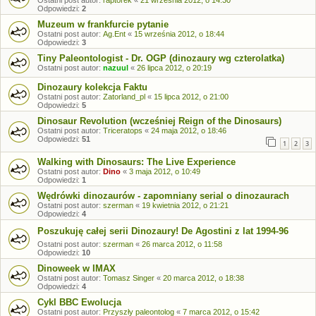
Ostatni post autor:
raptorek
«
21 września 2012, o 14:30
Odpowiedzi:
2
Muzeum w frankfurcie pytanie
Ostatni post autor:
Ag.Ent
«
15 września 2012, o 18:44
Odpowiedzi:
3
Tiny Paleontologist - Dr. OGP (dinozaury wg czterolatka)
Ostatni post autor:
nazuul
«
26 lipca 2012, o 20:19
Dinozaury kolekcja Faktu
Ostatni post autor:
Zatorland_pl
«
15 lipca 2012, o 21:00
Odpowiedzi:
5
Dinosaur Revolution (wcześniej Reign of the Dinosaurs)
Ostatni post autor:
Triceratops
«
24 maja 2012, o 18:46
Odpowiedzi:
51
1
2
3
Walking with Dinosaurs: The Live Experience
Ostatni post autor:
Dino
«
3 maja 2012, o 10:49
Odpowiedzi:
1
Wędrówki dinozaurów - zapomniany serial o dinozaurach
Ostatni post autor:
szerman
«
19 kwietnia 2012, o 21:21
Odpowiedzi:
4
Poszukuję całej serii Dinozaury! De Agostini z lat 1994-96
Ostatni post autor:
szerman
«
26 marca 2012, o 11:58
Odpowiedzi:
10
Dinoweek w IMAX
Ostatni post autor:
Tomasz Singer
«
20 marca 2012, o 18:38
Odpowiedzi:
4
Cykl BBC Ewolucja
Ostatni post autor:
Przyszły paleontolog
«
7 marca 2012, o 15:42