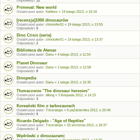
Odpowiedzi:
12
Primeval: New world
Ostatni post autor:
Kahless
«
19 lutego 2013, o 18:18
[recenzja]1000 dinozaurów
Ostatni post autor:
christofer01
«
19 lutego 2013, o 13:55
Odpowiedzi:
5
Dino Crisis (seria)
Ostatni post autor:
christofer01
«
19 lutego 2013, o 13:37
Odpowiedzi:
2
Biblioteca de Atenas
Ostatni post autor:
Danu
«
4 lutego 2013, o 11:54
Planet Dinosaur
Ostatni post autor:
Danu
«
2 lutego 2013, o 12:58
Odpowiedzi:
8
Dinopedia
Ostatni post autor:
Danu
«
1 lutego 2013, o 10:35
Tłumaczenie "The dinosaur heresies"
Ostatni post autor:
dilong
«
3 listopada 2012, o 14:15
Odpowiedzi:
3
Koreański film o tarbozaurach
Ostatni post autor:
Triceratops
«
6 października 2012, o 20:46
Odpowiedzi:
6
Ricardo Delgado - "Age of Reptiles"
Ostatni post autor:
Triceratops
«
25 września 2012, o 18:37
Odpowiedzi:
2
Wędrówki z dinozaurami