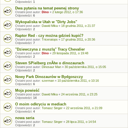
Odpowiedzi:
1
Dwa pytania na temat pewnej strony
Ostatni post autor:
Dino
«
2 lutego 2012, o 17:36
Odpowiedzi:
6
Wykopaliska w Utah w "Dirty Jobs"
Ostatni post autor:
Dawid Mika
«
18 grudnia 2011, o 21:37
Odpowiedzi:
2
Raptor Red - czy można gdzieś kupić?
Ostatni post autor:
Triceratops
«
17 grudnia 2011, o 20:36
Odpowiedzi:
7
"Dziewczyna z muszlą" Tracy Chevalier
Ostatni post autor:
Dino
«
29 listopada 2011, o 19:48
Odpowiedzi:
2
Steven SPielberg znĂłw o dinozaurach
Ostatni post autor:
Dinosaur Man
«
30 października 2011, o 15:05
Odpowiedzi:
2
Nowy Park Dinozaurów w Bydgoszczy
Ostatni post autor:
szerman
«
10 października 2011, o 10:16
Odpowiedzi:
6
Moja powieść
Ostatni post autor:
Dawid Mika
«
24 września 2011, o 23:25
Odpowiedzi:
14
O moim odkryciu w mediach
Ostatni post autor:
Tomasz Singer
«
22 września 2011, o 21:09
Odpowiedzi:
4
nowa seria
Ostatni post autor:
Tomasz Singer
«
28 lipca 2011, o 14:54
Odpowiedzi:
2