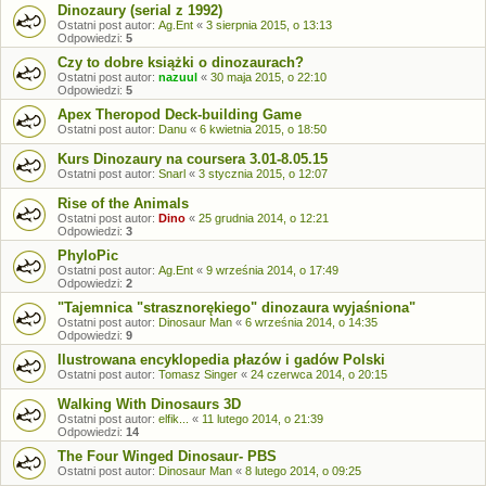
Dinozaury (serial z 1992)
Ostatni post autor:
Ag.Ent
«
3 sierpnia 2015, o 13:13
Odpowiedzi:
5
Czy to dobre książki o dinozaurach?
Ostatni post autor:
nazuul
«
30 maja 2015, o 22:10
Odpowiedzi:
5
Apex Theropod Deck-building Game
Ostatni post autor:
Danu
«
6 kwietnia 2015, o 18:50
Kurs Dinozaury na coursera 3.01-8.05.15
Ostatni post autor:
Snarl
«
3 stycznia 2015, o 12:07
Rise of the Animals
Ostatni post autor:
Dino
«
25 grudnia 2014, o 12:21
Odpowiedzi:
3
PhyloPic
Ostatni post autor:
Ag.Ent
«
9 września 2014, o 17:49
Odpowiedzi:
2
"Tajemnica "strasznorękiego" dinozaura wyjaśniona"
Ostatni post autor:
Dinosaur Man
«
6 września 2014, o 14:35
Odpowiedzi:
9
Ilustrowana encyklopedia płazów i gadów Polski
Ostatni post autor:
Tomasz Singer
«
24 czerwca 2014, o 20:15
Walking With Dinosaurs 3D
Ostatni post autor:
elfik...
«
11 lutego 2014, o 21:39
Odpowiedzi:
14
The Four Winged Dinosaur- PBS
Ostatni post autor:
Dinosaur Man
«
8 lutego 2014, o 09:25