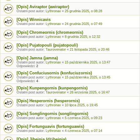
[Opis] Aviraptor (awiraptor)
Ostatni post autor:
Lythronax
«
25 grudnia 2025, o 08:28
[Opis] Winnicavis
Ostatni post autor:
Lythronax
«
24 grudnia 2025, o 07:49
[Opis] Chromeornis (chromeornis)
Ostatni post autor:
Lythronax
«
8 grudnia 2025, o 12:32
[Opis] Pujatopouli (pujatopouli)
Ostatni post autor:
Taurovenator
«
21 listopada 2025, o 20:46
[Opis] Jamna (jamna)
Ostatni post autor:
Lythronax
«
15 października 2025, o 13:47
Odpowiedzi:
2
[Opis] Confuciusornis (konfuciuzornis)
Ostatni post autor:
Lythronax
«
15 października 2025, o 13:45
Odpowiedzi:
4
[Opis] Kunpengornis (kunpengornis)
Ostatni post autor:
Taurovenator
«
26 września 2025, o 16:47
[Opis] Hesperornis (hesperornis)
Ostatni post autor:
Lythronax
«
10 lipca 2025, o 19:45
[Opis] Songlingornis (songlingornis)
Ostatni post autor:
Lythronax
«
5 czerwca 2025, o 09:23
[Opis] Fortunguavis (fortunguawis)
Ostatni post autor:
Lythronax
«
4 czerwca 2025, o 07:14
[Opis] Jibeinia (dżibeinia)