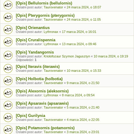
[Opis] Bellulornis (bellulornis)
Ostatni post autor:
Taurovenator
«
24 marca 2024, o 18:07
[Opis] Pterygornis (pterygornis)
Ostatni post autor:
Taurovenator
«
24 marca 2024, o 11:05
[Opis] Orienantius
Ostatni post autor:
Lythronax
«
17 marca 2024, o 16:01
[Opis] Cruralispennia
Ostatni post autor:
Lythronax
«
13 marca 2024, o 09:46
[Opis] Yandangornis
Ostatni post autor:
Kriolofozaur Szymon Jagusztyn
«
10 marca 2024, o 19:19
Odpowiedzi:
1
[Opis] Iteravis (iterawis)
Ostatni post autor:
Taurovenator
«
10 marca 2024, o 15:33
[Opis] Holbotia (holbotia)
Ostatni post autor:
Taurovenator
«
9 marca 2024, o 21:50
[Opis] Alexornis (aleksornis)
Ostatni post autor:
Lythronax
«
8 marca 2024, o 09:54
[Opis] Apsaravis (apsarawis)
Ostatni post autor:
Taurovenator
«
5 marca 2024, o 21:40
[Opis] Gurilynia
Ostatni post autor:
Taurovenator
«
4 marca 2024, o 22:05
[Opis] Potamornis (potamornis)
Ostatni post autor:
Taurovenator
«
3 marca 2024, o 23:01