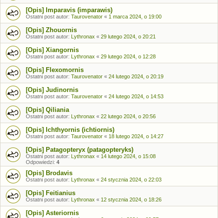
[Opis] Imparavis (imparawis)
Ostatni post autor:
Taurovenator
«
1 marca 2024, o 19:00
[Opis] Zhouornis
Ostatni post autor:
Lythronax
«
29 lutego 2024, o 20:21
[Opis] Xiangornis
Ostatni post autor:
Lythronax
«
29 lutego 2024, o 12:28
[Opis] Flexomornis
Ostatni post autor:
Taurovenator
«
24 lutego 2024, o 20:19
[Opis] Judinornis
Ostatni post autor:
Taurovenator
«
24 lutego 2024, o 14:53
[Opis] Qiliania
Ostatni post autor:
Lythronax
«
22 lutego 2024, o 20:56
[Opis] Ichthyornis (ichtiornis)
Ostatni post autor:
Taurovenator
«
18 lutego 2024, o 14:27
[Opis] Patagopteryx (patagopteryks)
Ostatni post autor:
Lythronax
«
14 lutego 2024, o 15:08
Odpowiedzi:
4
[Opis] Brodavis
Ostatni post autor:
Lythronax
«
24 stycznia 2024, o 22:03
[Opis] Feitianius
Ostatni post autor:
Lythronax
«
12 stycznia 2024, o 18:26
[Opis] Asteriornis