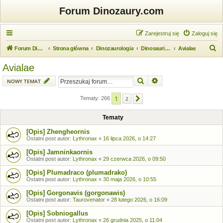
Forum Dinozaury.com
Zarejestruj się
Zaloguj się
S
Forum Dinozaury.com
Strona główna
Dinozaurologia
Dinosauria (dinozaury)
Avialae
z
Avialae
u
Szukaj
Wyszukiwanie zaawansow
NOWY TEMAT
k
a
1
Tematy: 266
2
Następna
j
Tematy
[Opis] Zhengheornis
Ostatni post autor:
Lythronax
«
16 lipca 2026, o 14:27
[Opis] Jamninkaornis
Ostatni post autor:
Lythronax
«
29 czerwca 2026, o 09:50
[Opis] Plumadraco (plumadrako)
Ostatni post autor:
Lythronax
«
30 maja 2026, o 10:55
[Opis] Gorgonavis (gorgonawis)
Ostatni post autor:
Taurovenator
«
28 lutego 2026, o 16:09
[Opis] Sobniogallus
Ostatni post autor:
Lythronax
«
26 grudnia 2025, o 11:04