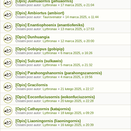
[Opis] Juehuaornis (jehuaornis)
Ostatni post autor:
Lythronax
«
17 marca 2025, o 21:04
[Opis] Ambiortus (ambiort)
Ostatni post autor:
Taurovenator
«
14 marca 2025, o 11:44
[Opis] Enantiophoenix (enantiofeniks)
Ostatni post autor:
Lythronax
«
13 marca 2025, o 17:53
[Opis] Dunhuangia
Ostatni post autor:
Lythronax
«
12 marca 2025, o 20:00
[Opis] Gobipipus (gobipip)
Ostatni post autor:
Lythronax
«
6 marca 2025, o 16:26
[Opis] Sulcavis (sulkawis)
Ostatni post autor:
Lythronax
«
5 marca 2025, o 21:32
[Opis] Parahongshanornis (parahongszanornis)
Ostatni post autor:
Lythronax
«
4 marca 2025, o 19:56
[Opis] Gracilornis
Ostatni post autor:
Lythronax
«
21 lutego 2025, o 22:17
[Opis] Eoconfuciusornis (eokonfuciuzornis)
Ostatni post autor:
Lythronax
«
20 lutego 2025, o 22:28
[Opis] Cathayornis (katajornis)
Ostatni post autor:
Lythronax
«
18 lutego 2025, o 09:29
[Opis] Liaoningornis (liaoningornis)
Ostatni post autor:
Lythronax
«
16 lutego 2025, o 20:39