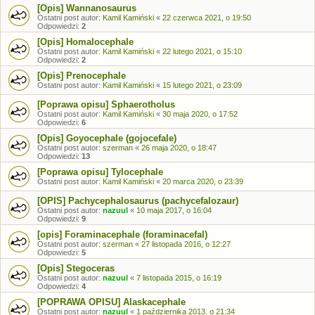
[Opis] Wannanosaurus
Ostatni post autor:
Kamil Kamiński
«
22 czerwca 2021, o 19:50
Odpowiedzi:
2
[Opis] Homalocephale
Ostatni post autor:
Kamil Kamiński
«
22 lutego 2021, o 15:10
Odpowiedzi:
2
[Opis] Prenocephale
Ostatni post autor:
Kamil Kamiński
«
15 lutego 2021, o 23:09
[Poprawa opisu] Sphaerotholus
Ostatni post autor:
Kamil Kamiński
«
30 maja 2020, o 17:52
Odpowiedzi:
6
[Opis] Goyocephale (gojocefale)
Ostatni post autor:
szerman
«
26 maja 2020, o 18:47
Odpowiedzi:
13
[Poprawa opisu] Tylocephale
Ostatni post autor:
Kamil Kamiński
«
20 marca 2020, o 23:39
[OPIS] Pachycephalosaurus (pachycefalozaur)
Ostatni post autor:
nazuul
«
10 maja 2017, o 16:04
Odpowiedzi:
9
[opis] Foraminacephale (foraminacefal)
Ostatni post autor:
szerman
«
27 listopada 2016, o 12:27
Odpowiedzi:
5
[Opis] Stegoceras
Ostatni post autor:
nazuul
«
7 listopada 2015, o 16:19
Odpowiedzi:
4
[POPRAWA OPISU] Alaskacephale
Ostatni post autor:
nazuul
«
1 października 2013, o 21:34