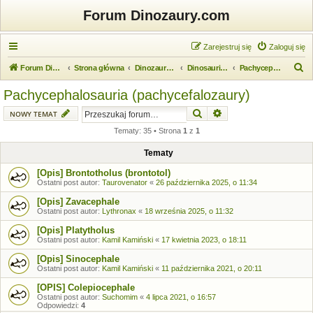
Forum Dinozaury.com
Zarejestruj się
Zaloguj się
S
Forum Dinozaury.com
Strona główna
Dinozaurologia
Dinosauria (dinozaury)
Pachycephalosauria (pachycefalozaury)
z
Pachycephalosauria (pachycefalozaury)
u
Szukaj
Wyszukiwanie zaawansow
NOWY TEMAT
k
Tematy: 35 • Strona
1
z
1
a
j
Tematy
[Opis] Brontotholus (brontotol)
Ostatni post autor:
Taurovenator
«
26 października 2025, o 11:34
[Opis] Zavacephale
Ostatni post autor:
Lythronax
«
18 września 2025, o 11:32
[Opis] Platytholus
Ostatni post autor:
Kamil Kamiński
«
17 kwietnia 2023, o 18:11
[Opis] Sinocephale
Ostatni post autor:
Kamil Kamiński
«
11 października 2021, o 20:11
[OPIS] Colepiocephale
Ostatni post autor:
Suchomim
«
4 lipca 2021, o 16:57
Odpowiedzi:
4