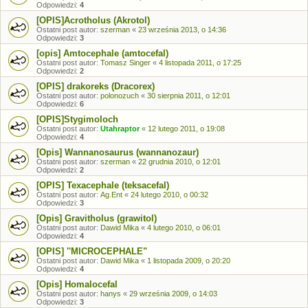
Odpowiedzi:
4
[OPIS]Acrotholus (Akrotol)
Ostatni post autor:
szerman
«
23 września 2013, o 14:36
Odpowiedzi:
3
[opis] Amtocephale (amtocefal)
Ostatni post autor:
Tomasz Singer
«
4 listopada 2011, o 17:25
Odpowiedzi:
2
[OPIS] drakoreks (Dracorex)
Ostatni post autor:
polonozuch
«
30 sierpnia 2011, o 12:01
Odpowiedzi:
6
[OPIS]Stygimoloch
Ostatni post autor:
Utahraptor
«
12 lutego 2011, o 19:08
Odpowiedzi:
4
[Opis] Wannanosaurus (wannanozaur)
Ostatni post autor:
szerman
«
22 grudnia 2010, o 12:01
Odpowiedzi:
2
[OPIS] Texacephale (teksacefal)
Ostatni post autor:
Ag.Ent
«
24 lutego 2010, o 00:32
Odpowiedzi:
3
[Opis] Gravitholus (grawitol)
Ostatni post autor:
Dawid Mika
«
4 lutego 2010, o 06:01
Odpowiedzi:
4
[OPIS] ''MICROCEPHALE"
Ostatni post autor:
Dawid Mika
«
1 listopada 2009, o 20:20
Odpowiedzi:
4
[Opis] Homalocefal
Ostatni post autor:
hanys
«
29 września 2009, o 14:03
Odpowiedzi:
3