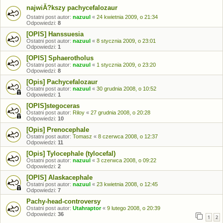
najwiĂ?kszy pachycefalozaur
Ostatni post autor:
nazuul
«
24 kwietnia 2009, o 21:34
Odpowiedzi:
8
[OPIS] Hanssuesia
Ostatni post autor:
nazuul
«
8 stycznia 2009, o 23:01
Odpowiedzi:
1
[OPIS] Sphaerotholus
Ostatni post autor:
nazuul
«
1 stycznia 2009, o 23:20
Odpowiedzi:
8
[Opis] Pachycefalozaur
Ostatni post autor:
nazuul
«
30 grudnia 2008, o 10:52
Odpowiedzi:
1
[OPIS]stegoceras
Ostatni post autor:
Riloy
«
27 grudnia 2008, o 20:28
Odpowiedzi:
10
[Opis] Prenocephale
Ostatni post autor:
Tomasz
«
8 czerwca 2008, o 12:37
Odpowiedzi:
11
[Opis] Tylocephale (tylocefal)
Ostatni post autor:
nazuul
«
3 czerwca 2008, o 09:22
Odpowiedzi:
2
[OPIS] Alaskacephale
Ostatni post autor:
nazuul
«
23 kwietnia 2008, o 12:45
Odpowiedzi:
7
Pachy-head-controversy
Ostatni post autor:
Utahraptor
«
9 lutego 2008, o 20:39
Odpowiedzi:
36
1
2