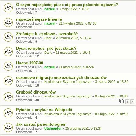
O czym najczęściej pisze się prace paleontologiczne?
Ostatni post autor:
nazuul
«
3 maja 2022, o 11:08
Odpowiedzi:
7
najwcześniejsze linienie
Ostatni post autor:
nazuul
«
21 kwietnia 2022, o 07:18
Odpowiedzi:
1
Zrośnięte k. czołowe - szerokość
Ostatni post autor:
Danu
«
29 marca 2022, o 21:14
Odpowiedzi:
9
Dysaurolophus- jaki jest status?
Ostatni post autor:
Danu
«
11 marca 2022, o 19:43
Odpowiedzi:
12
Huene 1907-08
Ostatni post autor:
nazuul
«
11 marca 2022, o 16:24
Odpowiedzi:
1
sezonowe migracje mezozoicznych dinozaurów
Ostatni post autor:
Kriolofozaur Szymon Jagusztyn
«
3 marca 2022, o 15:32
Odpowiedzi:
10
Grubość dinozaurów
Ostatni post autor:
Kriolofozaur Szymon Jagusztyn
«
9 lutego 2022, o 19:36
Odpowiedzi:
30
1
2
Pytanie o artykuł na Wikipedii
Ostatni post autor:
Kriolofozaur Szymon Jagusztyn
«
8 lutego 2022, o 18:42
Odpowiedzi:
4
Jak zostać paleontologiem
Ostatni post autor:
Utahraptor
«
25 grudnia 2021, o 19:34
Odpowiedzi:
2