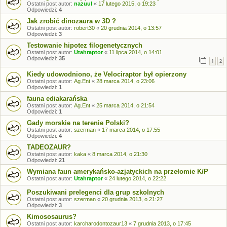
Ostatni post autor:
nazuul
«
17 lutego 2015, o 19:23
Odpowiedzi:
4
Jak zrobić dinozaura w 3D ?
Ostatni post autor:
robert30
«
20 grudnia 2014, o 13:57
Odpowiedzi:
3
Testowanie hipotez filogenetycznych
Ostatni post autor:
Utahraptor
«
11 lipca 2014, o 14:01
Odpowiedzi:
35
1
2
Kiedy udowodniono, że Velociraptor był opierzony
Ostatni post autor:
Ag.Ent
«
28 marca 2014, o 23:06
Odpowiedzi:
1
fauna ediakarańska
Ostatni post autor:
Ag.Ent
«
25 marca 2014, o 21:54
Odpowiedzi:
1
Gady morskie na terenie Polski?
Ostatni post autor:
szerman
«
17 marca 2014, o 17:55
Odpowiedzi:
4
TADEOZAUR?
Ostatni post autor:
kaka
«
8 marca 2014, o 21:30
Odpowiedzi:
21
Wymiana faun amerykańsko-azjatyckich na przełomie K/P
Ostatni post autor:
Utahraptor
«
24 lutego 2014, o 22:22
Poszukiwani prelegenci dla grup szkolnych
Ostatni post autor:
szerman
«
20 grudnia 2013, o 21:27
Odpowiedzi:
3
Kimososaurus?
Ostatni post autor:
karcharodontozaur13
«
7 grudnia 2013, o 17:45