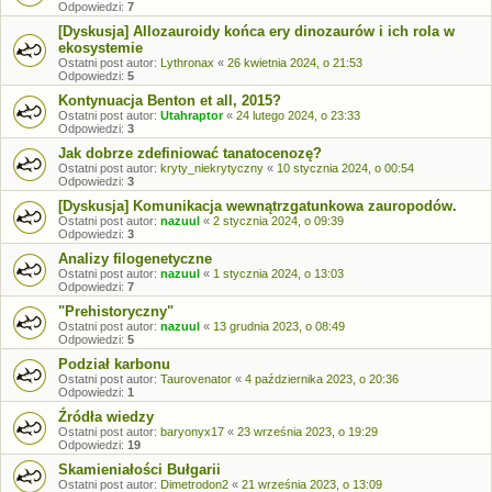
Odpowiedzi:
7
[Dyskusja] Allozauroidy końca ery dinozaurów i ich rola w
ekosystemie
Ostatni post autor:
Lythronax
«
26 kwietnia 2024, o 21:53
Odpowiedzi:
5
Kontynuacja Benton et all, 2015?
Ostatni post autor:
Utahraptor
«
24 lutego 2024, o 23:33
Odpowiedzi:
3
Jak dobrze zdefiniować tanatocenozę?
Ostatni post autor:
kryty_niekrytyczny
«
10 stycznia 2024, o 00:54
Odpowiedzi:
3
[Dyskusja] Komunikacja wewnątrzgatunkowa zauropodów.
Ostatni post autor:
nazuul
«
2 stycznia 2024, o 09:39
Odpowiedzi:
3
Analizy filogenetyczne
Ostatni post autor:
nazuul
«
1 stycznia 2024, o 13:03
Odpowiedzi:
7
"Prehistoryczny"
Ostatni post autor:
nazuul
«
13 grudnia 2023, o 08:49
Odpowiedzi:
5
Podział karbonu
Ostatni post autor:
Taurovenator
«
4 października 2023, o 20:36
Odpowiedzi:
1
Źródła wiedzy
Ostatni post autor:
baryonyx17
«
23 września 2023, o 19:29
Odpowiedzi:
19
Skamieniałości Bułgarii
Ostatni post autor:
Dimetrodon2
«
21 września 2023, o 13:09