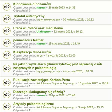
Klonowanie dinozaurów
Ostatni post autor:
nazuul
«
26 maja 2023, o 14:39
Odpowiedzi:
3
Trylobit autentyczny
Ostatni post autor:
kryty_niekrytyczny
«
30 kwietnia 2023, o 10:12
Odpowiedzi:
1
Praca w Polsce oraz magisterka
Ostatni post autor:
Utahraptor
«
12 marca 2023, o 16:12
Odpowiedzi:
6
pennaceous feather
Ostatni post autor:
nazuul
«
15 stycznia 2023, o 19:49
Odpowiedzi:
2
Klasyfikacja dinozaurów
Ostatni post autor:
mrys
«
4 stycznia 2023, o 22:03
Odpowiedzi:
2
Na jakich wydziałach (Uniwersytetów) jest najwięcej osób
związanych z paleontologią
Ostatni post autor:
kryty_niekrytyczny
«
4 stycznia 2023, o 09:38
Odpowiedzi:
1
Publikacje zawierające Karbon-Perm
Ostatni post autor:
Kriolofozaur Szymon Jagusztyn
«
16 grudnia 2022, o 16:14
Odpowiedzi:
1
Dlaczego kladogramy się różnią?
Ostatni post autor:
nazuul
«
26 lipca 2022, o 20:40
Odpowiedzi:
2
Artykuły paleontologiczne
Ostatni post autor:
Kriolofozaur Szymon Jagusztyn
«
3 maja 2022, o 15:15
Odpowiedzi:
2