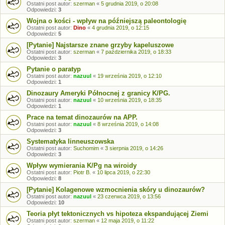
Ostatni post autor:
szerman
«
5 grudnia 2019, o 20:08
Odpowiedzi:
3
Wojna o kości - wpływ na późniejszą paleontologię
Ostatni post autor:
Dino
«
4 grudnia 2019, o 12:15
Odpowiedzi:
5
[Pytanie] Najstarsze znane grzyby kapeluszowe
Ostatni post autor:
szerman
«
7 października 2019, o 18:33
Odpowiedzi:
3
Pytanie o paratyp
Ostatni post autor:
nazuul
«
19 września 2019, o 12:10
Odpowiedzi:
1
Dinozaury Ameryki Północnej z granicy K/PG.
Ostatni post autor:
nazuul
«
10 września 2019, o 18:35
Odpowiedzi:
1
Prace na temat dinozaurów na APP.
Ostatni post autor:
nazuul
«
8 września 2019, o 14:08
Odpowiedzi:
3
Systematyka linneuszowska
Ostatni post autor:
Suchomim
«
3 sierpnia 2019, o 14:26
Odpowiedzi:
3
Wpływ wymierania K/Pg na wiroidy
Ostatni post autor:
Piotr B.
«
10 lipca 2019, o 22:30
Odpowiedzi:
8
[Pytanie] Kolagenowe wzmocnienia skóry u dinozaurów?
Ostatni post autor:
nazuul
«
23 czerwca 2019, o 13:56
Odpowiedzi:
10
Teoria płyt tektonicznych vs hipoteza ekspandującej Ziemi
Ostatni post autor:
szerman
«
12 maja 2019, o 11:22