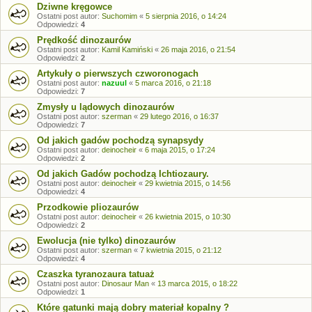
Dziwne kręgowce
Ostatni post autor:
Suchomim
«
5 sierpnia 2016, o 14:24
Odpowiedzi:
4
Prędkość dinozaurów
Ostatni post autor:
Kamil Kamiński
«
26 maja 2016, o 21:54
Odpowiedzi:
2
Artykuły o pierwszych czworonogach
Ostatni post autor:
nazuul
«
5 marca 2016, o 21:18
Odpowiedzi:
7
Zmysły u lądowych dinozaurów
Ostatni post autor:
szerman
«
29 lutego 2016, o 16:37
Odpowiedzi:
7
Od jakich gadów pochodzą synapsydy
Ostatni post autor:
deinocheir
«
6 maja 2015, o 17:24
Odpowiedzi:
2
Od jakich Gadów pochodzą Ichtiozaury.
Ostatni post autor:
deinocheir
«
29 kwietnia 2015, o 14:56
Odpowiedzi:
4
Przodkowie pliozaurów
Ostatni post autor:
deinocheir
«
26 kwietnia 2015, o 10:30
Odpowiedzi:
2
Ewolucja (nie tylko) dinozaurów
Ostatni post autor:
szerman
«
7 kwietnia 2015, o 21:12
Odpowiedzi:
4
Czaszka tyranozaura tatuaż
Ostatni post autor:
Dinosaur Man
«
13 marca 2015, o 18:22
Odpowiedzi:
1
Które gatunki mają dobry materiał kopalny ?