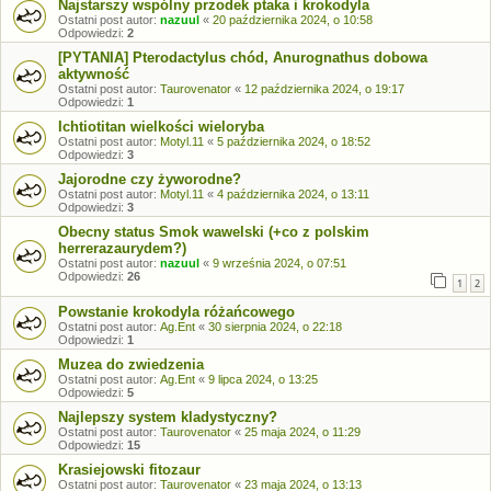
Najstarszy wspólny przodek ptaka i krokodyla
Ostatni post autor:
nazuul
«
20 października 2024, o 10:58
Odpowiedzi:
2
[PYTANIA] Pterodactylus chód, Anurognathus dobowa
aktywność
Ostatni post autor:
Taurovenator
«
12 października 2024, o 19:17
Odpowiedzi:
1
Ichtiotitan wielkości wieloryba
Ostatni post autor:
Motyl.11
«
5 października 2024, o 18:52
Odpowiedzi:
3
Jajorodne czy żyworodne?
Ostatni post autor:
Motyl.11
«
4 października 2024, o 13:11
Odpowiedzi:
3
Obecny status Smok wawelski (+co z polskim
herrerazaurydem?)
Ostatni post autor:
nazuul
«
9 września 2024, o 07:51
Odpowiedzi:
26
1
2
Powstanie krokodyla różańcowego
Ostatni post autor:
Ag.Ent
«
30 sierpnia 2024, o 22:18
Odpowiedzi:
1
Muzea do zwiedzenia
Ostatni post autor:
Ag.Ent
«
9 lipca 2024, o 13:25
Odpowiedzi:
5
Najlepszy system kladystyczny?
Ostatni post autor:
Taurovenator
«
25 maja 2024, o 11:29
Odpowiedzi:
15
Krasiejowski fitozaur
Ostatni post autor:
Taurovenator
«
23 maja 2024, o 13:13