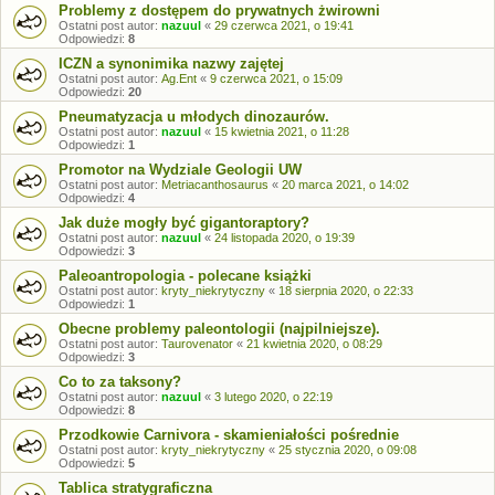
Problemy z dostępem do prywatnych żwirowni
Ostatni post autor:
nazuul
«
29 czerwca 2021, o 19:41
Odpowiedzi:
8
ICZN a synonimika nazwy zajętej
Ostatni post autor:
Ag.Ent
«
9 czerwca 2021, o 15:09
Odpowiedzi:
20
Pneumatyzacja u młodych dinozaurów.
Ostatni post autor:
nazuul
«
15 kwietnia 2021, o 11:28
Odpowiedzi:
1
Promotor na Wydziale Geologii UW
Ostatni post autor:
Metriacanthosaurus
«
20 marca 2021, o 14:02
Odpowiedzi:
4
Jak duże mogły być gigantoraptory?
Ostatni post autor:
nazuul
«
24 listopada 2020, o 19:39
Odpowiedzi:
3
Paleoantropologia - polecane książki
Ostatni post autor:
kryty_niekrytyczny
«
18 sierpnia 2020, o 22:33
Odpowiedzi:
1
Obecne problemy paleontologii (najpilniejsze).
Ostatni post autor:
Taurovenator
«
21 kwietnia 2020, o 08:29
Odpowiedzi:
3
Co to za taksony?
Ostatni post autor:
nazuul
«
3 lutego 2020, o 22:19
Odpowiedzi:
8
Przodkowie Carnivora - skamieniałości pośrednie
Ostatni post autor:
kryty_niekrytyczny
«
25 stycznia 2020, o 09:08
Odpowiedzi:
5
Tablica stratygraficzna