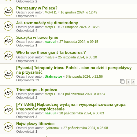
Odpowiedzi:
2
Pterozaury w Polsce?
Ostatni post autor:
Motyl.11
«
16 grudnia 2024, o 12:49
Odpowiedzi:
5
Jak rozmnażały się dimetrodony
Ostatni post autor:
Motyl.11
«
27 listopada 2024, o 14:23
Odpowiedzi:
4
Szczęka w trawertynie
Ostatni post autor:
nazuul
«
27 listopada 2024, o 09:15
Odpowiedzi:
1
Who knew these giant Tarbosaurus？
Ostatni post autor:
maitve
«
25 listopada 2024, o 05:20
Odpowiedzi:
7
[Pytania] Tetrapody triasu Polski - stan na dziś i perspektywy
na przyszłość
Ostatni post autor:
Utahraptor
«
8 listopada 2024, o 22:56
Odpowiedzi:
39
1
2
Triceratops - hipoteza
Ostatni post autor:
Motyl.11
«
31 października 2024, o 09:34
Odpowiedzi:
2
[PYTANIE] Najbardziej wydajna i wyspecjalizowana grupa
kręgowców współcześnie
Ostatni post autor:
nazuul
«
28 października 2024, o 08:03
Odpowiedzi:
3
Największy liliowiec
Ostatni post autor:
Lythronax
«
27 października 2024, o 23:08
Odpowiedzi:
1