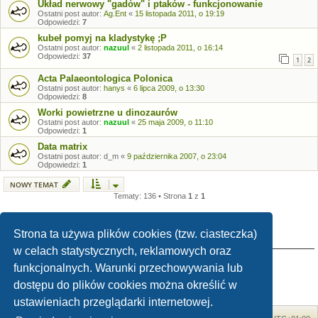
Układ nerwowy "gadów" i ptaków - funkcjonowanie
Ostatni post autor:
Ag.Ent
«
15 listopada 2011, o 19:19
Odpowiedzi:
7
kubeł pomyj na kladystykę ;P
Ostatni post autor:
nazuul
«
2 listopada 2011, o 16:14
Odpowiedzi:
37
1
2
Acta Palaeontologica Polonica
Ostatni post autor:
hanys
«
6 lipca 2009, o 13:30
Odpowiedzi:
8
Worki powietrzne u dinozaurów
Ostatni post autor:
nazuul
«
25 maja 2009, o 11:10
Odpowiedzi:
1
Data matrix
Ostatni post autor:
d_m
«
9 października 2007, o 23:04
Odpowiedzi:
1
NOWY TEMAT
Tematy: 136 • Strona
1
z
1
Strona ta używa plików cookies (tzw. ciasteczka)
TWOJE UPRAWNIENIA NA TYM FORUM
w celach statystycznych, reklamowych oraz
Nie możesz
tworzyć nowych tematów
funkcjonalnych. Warunki przechowywania lub
Nie możesz
odpowiadać w tematach
Nie możesz
zmieniać swoich postów
dostępu do plików cookies można określić w
Nie możesz
usuwać swoich postów
Nie możesz
dodawać załączników
ustawieniach przeglądarki internetowej.