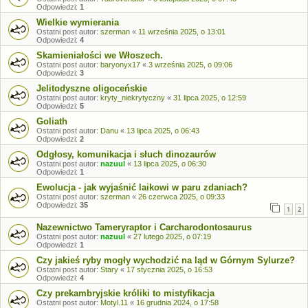
Odpowiedzi:
1
Wielkie wymierania
Ostatni post autor:
szerman
«
11 września 2025, o 13:01
Odpowiedzi:
4
Skamieniałości we Włoszech.
Ostatni post autor:
baryonyx17
«
3 września 2025, o 09:06
Odpowiedzi:
3
Jelitodyszne oligoceńskie
Ostatni post autor:
kryty_niekrytyczny
«
31 lipca 2025, o 12:59
Odpowiedzi:
5
Goliath
Ostatni post autor:
Danu
«
13 lipca 2025, o 06:43
Odpowiedzi:
2
Odgłosy, komunikacja i słuch dinozaurów
Ostatni post autor:
nazuul
«
13 lipca 2025, o 06:30
Odpowiedzi:
1
Ewolucja - jak wyjaśnić laikowi w paru zdaniach?
Ostatni post autor:
szerman
«
26 czerwca 2025, o 09:33
Odpowiedzi:
35
1
2
Nazewnictwo Tameryraptor i Carcharodontosaurus
Ostatni post autor:
nazuul
«
27 lutego 2025, o 07:19
Odpowiedzi:
1
Czy jakieś ryby mogły wychodzić na ląd w Górnym Sylurze?
Ostatni post autor:
Stary
«
17 stycznia 2025, o 16:53
Odpowiedzi:
4
Czy prekambryjskie króliki to mistyfikacja
Ostatni post autor:
Motyl.11
«
16 grudnia 2024, o 17:58