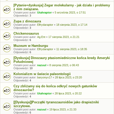
[Pytanie+dyskusja] Zegar molekularny - jak działa i problemy
z nim związane.
Ostatni post autor:
Utahraptor
«
5 września 2023, o 17:51
Odpowiedzi:
3
Zupa z dinozaura
Ostatni post autor:
Elfrydaraptor
«
18 sierpnia 2023, o 17:14
Odpowiedzi:
3
Chickenosaurus
Ostatni post autor:
Ag.Ent
«
17 sierpnia 2023, o 21:21
Odpowiedzi:
6
Muzeum w Hamburgu
Ostatni post autor:
Elfrydaraptor
«
11 sierpnia 2023, o 18:35
Odpowiedzi:
6
[Dyskusja] Dinozaury ptasiomiedniczne końca kredy Ameryki
Południowej
Ostatni post autor:
nazuul
«
8 sierpnia 2023, o 06:43
Odpowiedzi:
10
Kolonializm w świecie paleontologii
Ostatni post autor:
baryonyx17
«
28 lipca 2023, o 23:20
Odpowiedzi:
4
Czy zbliżamy się do końca odkryć nowych gatunków
dinozaurów?
Ostatni post autor:
Utahraptor
«
28 lipca 2023, o 20:22
Odpowiedzi:
4
[[Dyskusja]]Początki tyranozauroidów jako drapieżniki
szczytowe.
Ostatni post autor:
nazuul
«
19 lipca 2023, o 21:33
Odpowiedzi:
6