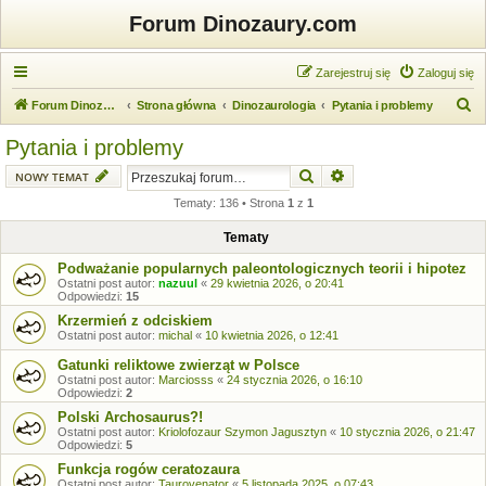
Forum Dinozaury.com
Zarejestruj się
Zaloguj się
S
Forum Dinozaury.com
Strona główna
Dinozaurologia
Pytania i problemy
z
Pytania i problemy
u
Szukaj
Wyszukiwanie zaawansow
NOWY TEMAT
k
Tematy: 136 • Strona
1
z
1
a
j
Tematy
Podważanie popularnych paleontologicznych teorii i hipotez
Ostatni post autor:
nazuul
«
29 kwietnia 2026, o 20:41
Odpowiedzi:
15
Krzermień z odciskiem
Ostatni post autor:
michal
«
10 kwietnia 2026, o 12:41
Gatunki reliktowe zwierząt w Polsce
Ostatni post autor:
Marciosss
«
24 stycznia 2026, o 16:10
Odpowiedzi:
2
Polski Archosaurus?!
Ostatni post autor:
Kriolofozaur Szymon Jagusztyn
«
10 stycznia 2026, o 21:47
Odpowiedzi:
5
Funkcja rogów ceratozaura
Ostatni post autor:
Taurovenator
«
5 listopada 2025, o 07:43