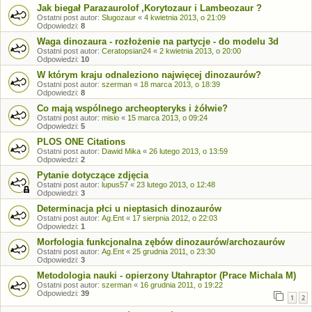
Jak biegał Parazaurolof ,Korytozaur i Lambeozaur ?
Ostatni post autor:
Slugozaur
«
4 kwietnia 2013, o 21:09
Odpowiedzi:
8
Waga dinozaura - rozłożenie na partycje - do modelu 3d
Ostatni post autor:
Ceratopsian24
«
2 kwietnia 2013, o 20:00
Odpowiedzi:
10
W którym kraju odnaleziono najwięcej dinozaurów?
Ostatni post autor:
szerman
«
18 marca 2013, o 18:39
Odpowiedzi:
8
Co mają wspólnego archeopteryks i żółwie?
Ostatni post autor:
misio
«
15 marca 2013, o 09:24
Odpowiedzi:
5
PLOS ONE Citations
Ostatni post autor:
Dawid Mika
«
26 lutego 2013, o 13:59
Odpowiedzi:
2
Pytanie dotyczące zdjęcia
Ostatni post autor:
lupus57
«
23 lutego 2013, o 12:48
Odpowiedzi:
3
Determinacja płci u nieptasich dinozaurów
Ostatni post autor:
Ag.Ent
«
17 sierpnia 2012, o 22:03
Odpowiedzi:
1
Morfologia funkcjonalna zębów dinozaurów/archozaurów
Ostatni post autor:
Ag.Ent
«
25 grudnia 2011, o 23:30
Odpowiedzi:
3
Metodologia nauki - opierzony Utahraptor (Prace Michala M)
Ostatni post autor:
szerman
«
16 grudnia 2011, o 19:22
Odpowiedzi:
39
1
2