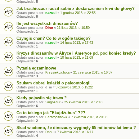
Odpowiedzi:
5
Jak brachiozaur radził sobie z dostarczeniem krwi do głowy?
Ostatni post autor:
nazuul
«
1 grudnia 2013, o 22:55
Odpowiedzi:
8
Ile jest wszystkich dinozaurów?
Ostatni post autor:
Dino
«
21 lipca 2013, o 10:50
Odpowiedzi:
1
Czyngis chan? Co to w ogóle takiego?
Ostatni post autor:
nazuul
«
14 lipca 2013, o 17:43
Odpowiedzi:
1
Kryzys dinozaurów w Afryce i Ameryce pd. pod koniec kredy?
Ostatni post autor:
nazuul
«
10 lipca 2013, o 21:09
Odpowiedzi:
6
Pytania egzaminowe
Ostatni post autor:
KrzysiekLichota
«
21 czerwca 2013, o 16:37
Odpowiedzi:
3
Szukam dobrej książki o paleontologii.
Ostatni post autor:
d_m
«
3 czerwca 2013, o 15:22
Odpowiedzi:
1
Kiedy pojawiła się trawa ?
Ostatni post autor:
Slugozaur
«
25 kwietnia 2013, o 12:18
Odpowiedzi:
6
Co to takiego jak "Ekujdżubus" ???
Ostatni post autor:
Ceratopsian24
«
7 kwietnia 2013, o 20:03
Odpowiedzi:
2
Skąd wiadomo, że dinozaury wyginęły 65 milionów lat temu ?
Ostatni post autor:
Danu
«
7 kwietnia 2013, o 16:17
Odpowiedzi:
4