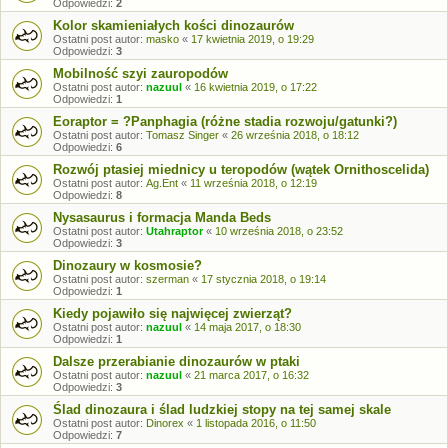
Odpowiedzi:
2
Kolor skamieniałych kości dinozaurów
Ostatni post autor:
masko
«
17 kwietnia 2019, o 19:29
Odpowiedzi:
3
Mobilność szyi zauropodów
Ostatni post autor:
nazuul
«
16 kwietnia 2019, o 17:22
Odpowiedzi:
1
Eoraptor = ?Panphagia (różne stadia rozwoju/gatunki?)
Ostatni post autor:
Tomasz Singer
«
26 września 2018, o 18:12
Odpowiedzi:
6
Rozwój ptasiej miednicy u teropodów (wątek Ornithoscelida)
Ostatni post autor:
Ag.Ent
«
11 września 2018, o 12:19
Odpowiedzi:
8
Nysasaurus i formacja Manda Beds
Ostatni post autor:
Utahraptor
«
10 września 2018, o 23:52
Odpowiedzi:
3
Dinozaury w kosmosie?
Ostatni post autor:
szerman
«
17 stycznia 2018, o 19:14
Odpowiedzi:
1
Kiedy pojawiło się najwięcej zwierząt?
Ostatni post autor:
nazuul
«
14 maja 2017, o 18:30
Odpowiedzi:
1
Dalsze przerabianie dinozaurów w ptaki
Ostatni post autor:
nazuul
«
21 marca 2017, o 16:32
Odpowiedzi:
3
Ślad dinozaura i ślad ludzkiej stopy na tej samej skale
Ostatni post autor:
Dinorex
«
1 listopada 2016, o 11:50
Odpowiedzi:
7