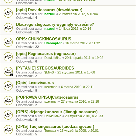
Odpowiedzi:
6
[opis] Dravidosaurus (drawidozaur)
Ostatni post autor:
nazuul
«
29 września 2012, o 16:04
Odpowiedzi:
4
Dlaczego stegozaury wyginęły wcześnie?
Ostatni post autor:
nazuul
«
14 lipca 2012, o 20:14
Odpowiedzi:
19
OPIS: CHUNGKINGOSAURUS
Ostatni post autor:
Utahraptor
«
16 marca 2012, o 11:32
Odpowiedzi:
22
[opis] Regnosaurus (regnozaur)
Ostatni post autor:
Dawid Mika
«
20 listopada 2011, o 19:02
Odpowiedzi:
6
[PYTANIE] STEGOSAUROIDES
Ostatni post autor:
$Miki$
«
21 stycznia 2011, o 15:08
Odpowiedzi:
2
[Opis] Lexovisaurus
Ostatni post autor:
szerman
«
6 marca 2010, o 22:11
Odpowiedzi:
9
[POPRAWA OPISU]Craterosaurus
Ostatni post autor:
szerman
«
27 stycznia 2010, o 22:18
Odpowiedzi:
2
[OPIS] dżjangdżunozaur (Jiangjunosaurus)
Ostatni post autor:
Dawid Mika
«
20 stycznia 2010, o 20:33
Odpowiedzi:
6
[OPIS] Tuojiangosaurus (tuodziangozaur)
Ostatni post autor:
Tomasz
«
25 września 2008, o 20:01
Odpowiedzi:
5