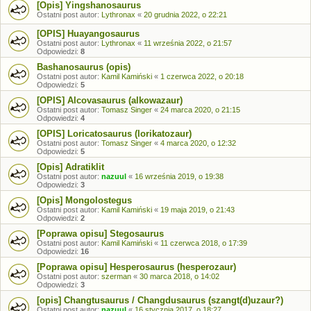
[Opis] Yingshanosaurus
Ostatni post autor:
Lythronax
«
20 grudnia 2022, o 22:21
[OPIS] Huayangosaurus
Ostatni post autor:
Lythronax
«
11 września 2022, o 21:57
Odpowiedzi:
8
Bashanosaurus (opis)
Ostatni post autor:
Kamil Kamiński
«
1 czerwca 2022, o 20:18
Odpowiedzi:
5
[OPIS] Alcovasaurus (alkowazaur)
Ostatni post autor:
Tomasz Singer
«
24 marca 2020, o 21:15
Odpowiedzi:
4
[OPIS] Loricatosaurus (lorikatozaur)
Ostatni post autor:
Tomasz Singer
«
4 marca 2020, o 12:32
Odpowiedzi:
5
[Opis] Adratiklit
Ostatni post autor:
nazuul
«
16 września 2019, o 19:38
Odpowiedzi:
3
[Opis] Mongolostegus
Ostatni post autor:
Kamil Kamiński
«
19 maja 2019, o 21:43
Odpowiedzi:
2
[Poprawa opisu] Stegosaurus
Ostatni post autor:
Kamil Kamiński
«
11 czerwca 2018, o 17:39
Odpowiedzi:
16
[Poprawa opisu] Hesperosaurus (hesperozaur)
Ostatni post autor:
szerman
«
30 marca 2018, o 14:02
Odpowiedzi:
3
[opis] Changtusaurus / Changdusaurus (szangt(d)uzaur?)
Ostatni post autor:
nazuul
«
16 stycznia 2017, o 18:27