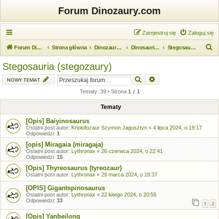
Forum Dinozaury.com
Zarejestruj się
Zaloguj się
S
Forum Dinozaury.com
Strona główna
Dinozaurologia
Dinosauria (dinozaury)
Stegosauria (stegozaury)
z
Stegosauria (stegozaury)
u
Szukaj
Wyszukiwanie zaawansow
NOWY TEMAT
k
Tematy: 39 • Strona
1
z
1
a
j
Tematy
[Opis] Baiyinosaurus
Ostatni post autor:
Kriolofozaur Szymon Jagusztyn
«
4 lipca 2024, o 19:17
Odpowiedzi:
1
[opis] Miragaia (miragaja)
Ostatni post autor:
Lythronax
«
26 czerwca 2024, o 22:41
Odpowiedzi:
15
[Opis] Thyreosaurus (tyreozaur)
Ostatni post autor:
Lythronax
«
29 marca 2024, o 19:37
[OPIS] Gigantspinosaurus
Ostatni post autor:
Lythronax
«
22 lutego 2024, o 20:55
Odpowiedzi:
33
1
2
[Opis] Yanbeilong