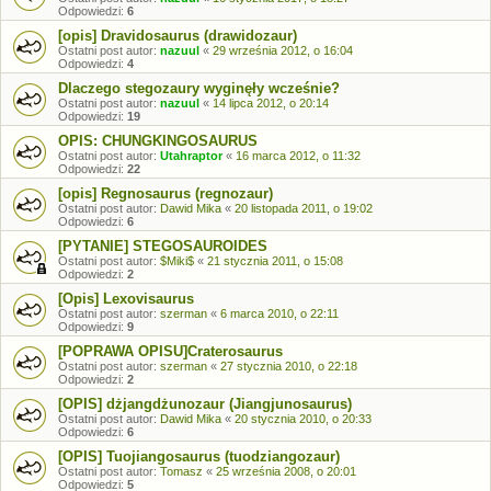
Odpowiedzi:
6
[opis] Dravidosaurus (drawidozaur)
Ostatni post autor:
nazuul
«
29 września 2012, o 16:04
Odpowiedzi:
4
Dlaczego stegozaury wyginęły wcześnie?
Ostatni post autor:
nazuul
«
14 lipca 2012, o 20:14
Odpowiedzi:
19
OPIS: CHUNGKINGOSAURUS
Ostatni post autor:
Utahraptor
«
16 marca 2012, o 11:32
Odpowiedzi:
22
[opis] Regnosaurus (regnozaur)
Ostatni post autor:
Dawid Mika
«
20 listopada 2011, o 19:02
Odpowiedzi:
6
[PYTANIE] STEGOSAUROIDES
Ostatni post autor:
$Miki$
«
21 stycznia 2011, o 15:08
Odpowiedzi:
2
[Opis] Lexovisaurus
Ostatni post autor:
szerman
«
6 marca 2010, o 22:11
Odpowiedzi:
9
[POPRAWA OPISU]Craterosaurus
Ostatni post autor:
szerman
«
27 stycznia 2010, o 22:18
Odpowiedzi:
2
[OPIS] dżjangdżunozaur (Jiangjunosaurus)
Ostatni post autor:
Dawid Mika
«
20 stycznia 2010, o 20:33
Odpowiedzi:
6
[OPIS] Tuojiangosaurus (tuodziangozaur)
Ostatni post autor:
Tomasz
«
25 września 2008, o 20:01
Odpowiedzi:
5