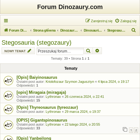
Forum Dinozaury.com
Zarejestruj się
Zaloguj się
S
Forum Dinozaury.com
Strona główna
Dinozaurologia
Dinosauria (dinozaury)
Stegosauria (stegozaury)
z
Stegosauria (stegozaury)
u
Szukaj
Wyszukiwanie zaawansow
NOWY TEMAT
k
Tematy: 39 • Strona
1
z
1
a
j
Tematy
[Opis] Baiyinosaurus
Ostatni post autor:
Kriolofozaur Szymon Jagusztyn
«
4 lipca 2024, o 19:17
Odpowiedzi:
1
[opis] Miragaia (miragaja)
Ostatni post autor:
Lythronax
«
26 czerwca 2024, o 22:41
Odpowiedzi:
15
[Opis] Thyreosaurus (tyreozaur)
Ostatni post autor:
Lythronax
«
29 marca 2024, o 19:37
[OPIS] Gigantspinosaurus
Ostatni post autor:
Lythronax
«
22 lutego 2024, o 20:55
Odpowiedzi:
33
1
2
[Opis] Yanbeilong