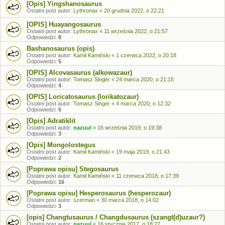
[Opis] Yingshanosaurus
Ostatni post autor:
Lythronax
«
20 grudnia 2022, o 22:21
[OPIS] Huayangosaurus
Ostatni post autor:
Lythronax
«
11 września 2022, o 21:57
Odpowiedzi:
8
Bashanosaurus (opis)
Ostatni post autor:
Kamil Kamiński
«
1 czerwca 2022, o 20:18
Odpowiedzi:
5
[OPIS] Alcovasaurus (alkowazaur)
Ostatni post autor:
Tomasz Singer
«
24 marca 2020, o 21:15
Odpowiedzi:
4
[OPIS] Loricatosaurus (lorikatozaur)
Ostatni post autor:
Tomasz Singer
«
4 marca 2020, o 12:32
Odpowiedzi:
5
[Opis] Adratiklit
Ostatni post autor:
nazuul
«
16 września 2019, o 19:38
Odpowiedzi:
3
[Opis] Mongolostegus
Ostatni post autor:
Kamil Kamiński
«
19 maja 2019, o 21:43
Odpowiedzi:
2
[Poprawa opisu] Stegosaurus
Ostatni post autor:
Kamil Kamiński
«
11 czerwca 2018, o 17:39
Odpowiedzi:
16
[Poprawa opisu] Hesperosaurus (hesperozaur)
Ostatni post autor:
szerman
«
30 marca 2018, o 14:02
Odpowiedzi:
3
[opis] Changtusaurus / Changdusaurus (szangt(d)uzaur?)
Ostatni post autor:
nazuul
«
16 stycznia 2017, o 18:27