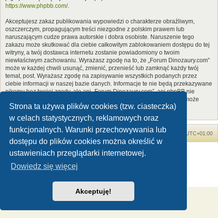
https://www.phpbb.com/
.
Akceptujesz zakaz publikowania wypowiedzi o charakterze obraźliwym,
oszczerczym, propagującym treści niezgodne z polskim prawem lub
naruszającym cudze prawa autorskie i dobra osobiste. Naruszenie tego
zakazu może skutkować dla ciebie całkowitym zablokowaniem dostępu do tej
witryny, a twój dostawca internetu zostanie powiadomiony o twoim
niewłaściwym zachowaniu. Wyrażasz zgodę na to, że „Forum Dinozaury.com”
może w każdej chwili usunąć, zmienić, przenieść lub zamknąć każdy twój
temat, post. Wyrażasz zgodę na zapisywanie wszystkich podanych przez
ciebie informacji w naszej bazie danych. Informacje te nie będą przekazywane
nikomu bez twojej zgody, ale ani „Forum Dinozaury.com”, ani phpBB nie
ponosi odpowiedzialności za włamania do witryny, podczas których może
Strona ta używa plików cookies (tzw. ciasteczka)
dojść do kradzieży danych.
w celach statystycznych, reklamowych oraz
funkcjonalnych. Warunki przechowywania lub
Forum Dinozaury.com
Strona główna
Strefa czasowa
UTC+01:00
dostępu do plików cookies można określić w
Dinozaury.com
© 2006-2020
ustawieniach przeglądarki internetowej.
Technologię dostarcza
phpBB
® Forum Software © phpBB Limited
Dowiedz się więcej
Polski pakiet językowy dostarcza
phpBB.pl
Zasady ochrony danych osobowych
|
Regulamin
Akceptuję!