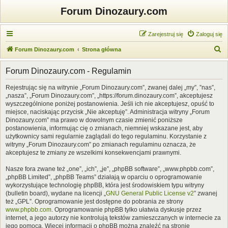
Forum Dinozaury.com
Zarejestruj się
Zaloguj się
S
Forum Dinozaury.com
Strona główna
z
Forum Dinozaury.com - Regulamin
u
k
Rejestrując się na witrynie „Forum Dinozaury.com”, zwanej dalej „my”, ”nas”,
„nasza”, „Forum Dinozaury.com”, „https://forum.dinozaury.com”, akceptujesz
a
wyszczególnione poniżej postanowienia. Jeśli ich nie akceptujesz, opuść to
j
miejsce, naciskając przycisk „Nie akceptuję”. Administracja witryny „Forum
Dinozaury.com” ma prawo w dowolnym czasie zmienić poniższe
postanowienia, informując cię o zmianach, niemniej wskazane jest, aby
użytkownicy sami regularnie zaglądali do tego regulaminu. Korzystanie z
witryny „Forum Dinozaury.com” po zmianach regulaminu oznacza, że
akceptujesz te zmiany ze wszelkimi konsekwencjami prawnymi.
Nasze fora zwane też „one”, „ich”, „je”, „phpBB software”, „www.phpbb.com”,
„phpBB Limited”, „phpBB Teams” działają w oparciu o oprogramowanie
wykorzystujące technologię phpBB, która jest środowiskiem typu witryny
(bulletin board), wydane na licencji „
GNU General Public License v2
” zwanej
też „GPL”. Oprogramowanie jest dostępne do pobrania ze strony
www.phpbb.com
. Oprogramowanie phpBB tylko ułatwia dyskusje przez
internet, a jego autorzy nie kontrolują tekstów zamieszczanych w internecie za
jego pomocą. Więcej informacji o phpBB można znaleźć na stronie