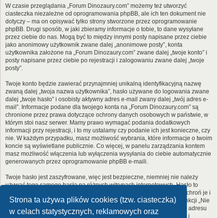
W czasie przeglądania „Forum Dinozaury.com” możemy też utworzyć
ciasteczka niezależne od oprogramowania phpBB, ale ich ten dokument nie
dotyczy – ma on opisywać tylko strony stworzone przez oprogramowanie
phpBB. Drugi sposób, w jaki zbieramy informacje o tobie, to dane wysyłane
przez ciebie do nas. Mogą być to między innymi posty napisane przez ciebie
jako anonimowy użytkownik zwane dalej „anonimowe posty”, konta
użytkownika założone na „Forum Dinozaury.com” zwane dalej „twoje konto” i
posty napisane przez ciebie po rejestracji i zalogowaniu zwane dalej „twoje
posty”.
Twoje konto będzie zawierać przynajmniej unikalną identyfikacyjną nazwę
zwaną dalej „twoja nazwa użytkownika”, hasło używane do logowania zwane
dalej „twoje hasło” i osobisty aktywny adres e-mail zwany dalej „twój adres e-
mail”. Informacje podane dla twojego konta na „Forum Dinozaury.com” są
chronione przez prawa dotyczące ochrony danych osobowych w państwie, w
którym stoi nasz serwer. Mamy prawo wymagać podania dodatkowych
informacji przy rejestracji, i to my ustalamy czy podanie ich jest konieczne, czy
nie. W każdym przypadku, masz możliwość wybrania, które informacje o twoim
koncie są wyświetlane publicznie. Co więcej, w panelu zarządzania kontem
masz możliwość włączenia lub wyłączenia wysyłania do ciebie automatycznie
generowanych przez oprogramowanie phpBB e-maili.
Twoje hasło jest zaszyfrowane, więc jest bezpieczne, niemniej nie należy
używać tego samego hasła na różnych witrynach internetowych. Hasło to
umożliwia dostęp do twojego konta na „Forum Dinozaury.com”, więc chroń je i
Strona ta używa plików cookies (tzw. ciasteczka)
w żadnym wypadku nie podawaj
nikomu
. Jeśli je zapomnisz, użyj funkcji „Nie
pamiętam hasła”. Witryna poprosi cię o podanie nazwy użytkownika i adresu
w celach statystycznych, reklamowych oraz
e-mail. Po podaniu tych danych zostanie wygenerowane nowe hasło i