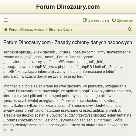
Forum Dinozaury.com
Zarejestruj się
Zaloguj się
S
Forum Dinozaury.com
Strona główna
z
Forum Dinozaury.com - Zasady ochrony danych osobowych
u
k
Ten tekst opisuje, w jaki sposób „Forum Dinozaury.com” i firmy stowarzyszone
zwane dalej „my”, „nas”, „nasz”, „Forum Dinozaury.com”,
a
„https://forum.dinozaury.com” i phpBB zwane dalej „oni”, „ich”,
j
„oprogramowanie phpBB”, „www.phpbb.com”, „phpBB Limited”, „Zespoły
phpBB”, korzystają z informacji zwanymi dalej „informacjami o tobie”
zebranych w czasie dowolnej twojej sesji na forum.
Informacje o tobie są zbierane na dwa sposoby. Po pierwsze, przeglądanie
„Forum Dinozaury.com” powoduje, że aplikacja phpBB tworzy kilka ciasteczek,
które są małymi plikami tekstowymi pobranymi do katalogu plików
tymczasowych twojej przeglądarki. Pierwsze dwa ciasteczka zawierają
identyfikator użytkownika zwany „user-id” i anonimowy identyfikator sesji
zwany „session-id”, automatycznie przyznane ci przez aplikację phpBB.
Trzecie ciasteczko zostanie utworzone, gdy przejrzysz chociaż jeden temat na
„Forum Dinozaury.com”. Jest ono używane do zapisania informacji, które
tematy zostały przez ciebie przeczytane i służy do ułatwienia ci nawigacji na
forum.