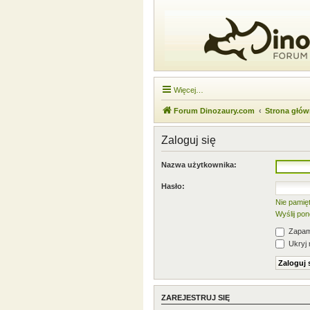
Więcej…
Forum Dinozaury.com
Strona głó
Zaloguj się
Nazwa użytkownika:
Hasło:
Nie pamię
Wyślij po
Zapami
Ukryj 
ZAREJESTRUJ SIĘ