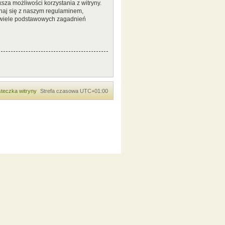
sza możliwości korzystania z witryny.
naj się z naszym regulaminem,
 wiele podstawowych zagadnień
teczka witryny
Strefa czasowa
UTC+01:00