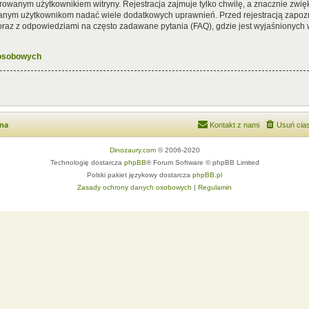
rowanym użytkownikiem witryny. Rejestracja zajmuje tylko chwilę, a znacznie zwięk
wanym użytkownikom nadać wiele dodatkowych uprawnień. Przed rejestracją zapoz
az z odpowiedziami na często zadawane pytania (FAQ), gdzie jest wyjaśnionych
 osobowych
wna
Kontakt z nami
Usuń cias
Dinozaury.com
© 2006-2020
Technologię dostarcza
phpBB
® Forum Software © phpBB Limited
Polski pakiet językowy dostarcza
phpBB.pl
Zasady ochrony danych osobowych
|
Regulamin