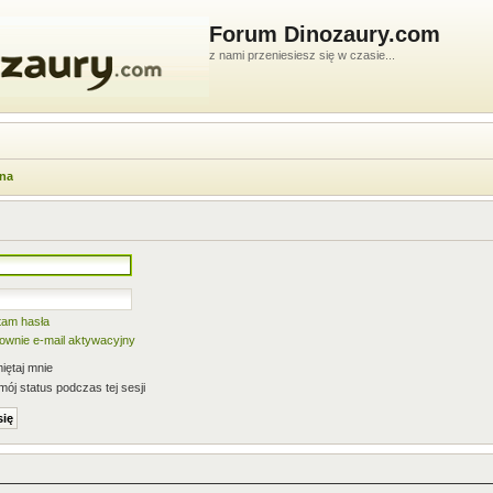
Forum Dinozaury.com
z nami przeniesiesz się w czasie...
wna
tam hasła
nownie e-mail aktywacyjny
ętaj mnie
mój status podczas tej sesji