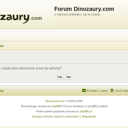
Forum Dinozaury.com
z nami przeniesiesz się w czasie...
wna
ciasteczka utworzone przez tę witrynę?
wna
Kontakt z nami
Usuń cias
Dinozaury.com
© 2006-2020
Technologię dostarcza
phpBB
® Forum Software © phpBB Limited
Polski pakiet językowy dostarcza
phpBB.pl
Zasady ochrony danych osobowych
|
Regulamin