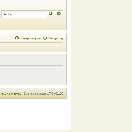
Szukaj
Wyszukiwanie zaawansowane
Zarejestruj się
Zaloguj się
teczka witryny
Strefa czasowa
UTC+01:00