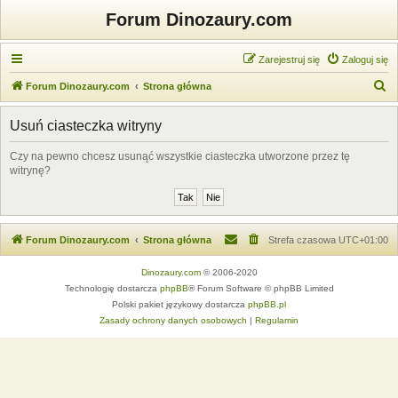
Forum Dinozaury.com
Zarejestruj się
Zaloguj się
S
Forum Dinozaury.com
Strona główna
z
Usuń ciasteczka witryny
u
k
Czy na pewno chcesz usunąć wszystkie ciasteczka utworzone przez tę
witrynę?
a
j
Forum Dinozaury.com
Strona główna
Strefa czasowa
UTC+01:00
Dinozaury.com
© 2006-2020
Technologię dostarcza
phpBB
® Forum Software © phpBB Limited
Polski pakiet językowy dostarcza
phpBB.pl
Zasady ochrony danych osobowych
|
Regulamin