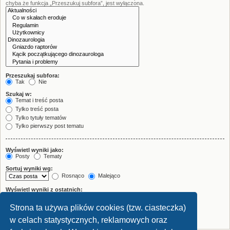
chyba że funkcja „Przeszukuj subfora”, jest wyłączona.
Przeszukaj subfora:
Tak
Nie
Szukaj w:
Temat i treść posta
Tylko treść posta
Tylko tytuły tematów
Tylko pierwszy post tematu
Wyświetl wyniki jako:
Posty
Tematy
Sortuj wyniki wg:
Rosnąco
Malejąco
Wyświetl wyniki z ostatnich:
Strona ta używa plików cookies (tzw. ciasteczka)
Wyświetl pierwsze:
znaków w poście
w celach statystycznych, reklamowych oraz