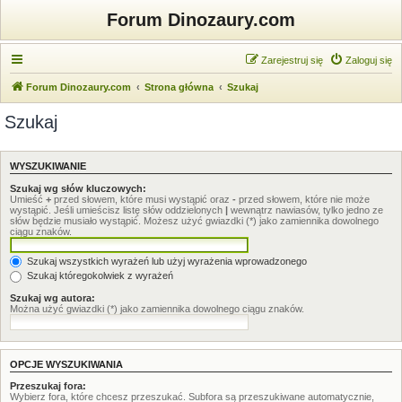
Forum Dinozaury.com
Zarejestruj się
Zaloguj się
Forum Dinozaury.com
Strona główna
Szukaj
Szukaj
WYSZUKIWANIE
Szukaj wg słów kluczowych:
Umieść
+
przed słowem, które musi wystąpić oraz
-
przed słowem, które nie może
wystąpić. Jeśli umieścisz listę słów oddzielonych
|
wewnątrz nawiasów, tylko jedno ze
słów będzie musiało wystąpić. Możesz użyć gwiazdki (*) jako zamiennika dowolnego
ciągu znaków.
Szukaj wszystkich wyrażeń lub użyj wyrażenia wprowadzonego
Szukaj któregokolwiek z wyrażeń
Szukaj wg autora:
Można użyć gwiazdki (*) jako zamiennika dowolnego ciągu znaków.
OPCJE WYSZUKIWANIA
Przeszukaj fora:
Wybierz fora, które chcesz przeszukać. Subfora są przeszukiwane automatycznie,