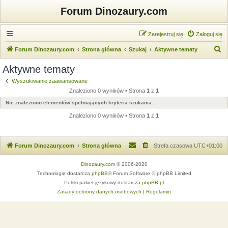
Forum Dinozaury.com
Zarejestruj się
Zaloguj się
S
Forum Dinozaury.com
Strona główna
Szukaj
Aktywne tematy
z
Aktywne tematy
u
Wyszukiwanie zaawansowane
k
Znaleziono 0 wyników • Strona
1
z
1
a
Nie znaleziono elementów spełniających kryteria szukania.
j
Znaleziono 0 wyników • Strona
1
z
1
Forum Dinozaury.com
Strona główna
Strefa czasowa
UTC+01:00
Dinozaury.com
© 2006-2020
Technologię dostarcza
phpBB
® Forum Software © phpBB Limited
Polski pakiet językowy dostarcza
phpBB.pl
Zasady ochrony danych osobowych
|
Regulamin