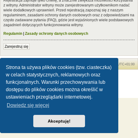
Rejestracja zajmuje tylko chwilę, a znacznie zwiększa możliwości korzystania
z witryny. Administrator witryny może zarejestrowanym użytkownikom nadać
wiele dodatkowych uprawnień. Przed rejestracją zapoznaj się z naszym
regulaminem, zasadami ochrony danych osobowych oraz z odpowiedziami na
często zadawane pytania (FAQ), gdzie jest wyjaśnionych wiele podstawowych
zagadnień dotyczących funkcjonowania witryny.
Regulamin
|
Zasady ochrony danych osobowych
Zarejestruj się
Forum Dinozaury.com
Strona główna
Strefa czasowa
UTC+01:00
Strona ta używa plików cookies (tzw. ciasteczka)
w celach statystycznych, reklamowych oraz
Dinozaury.com
© 2006-2020
Technologię dostarcza
phpBB
® Forum Software © phpBB Limited
funkcjonalnych. Warunki przechowywania lub
Polski pakiet językowy dostarcza
phpBB.pl
dostępu do plików cookies można określić w
Zasady ochrony danych osobowych
|
Regulamin
ustawieniach przeglądarki internetowej.
Dowiedz się więcej
Akceptuję!