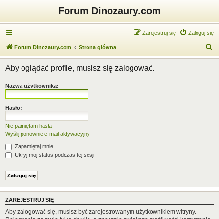
Forum Dinozaury.com
Zarejestruj się
Zaloguj się
S
Forum Dinozaury.com
Strona główna
z
Aby oglądać profile, musisz się zalogować.
u
k
Nazwa użytkownika:
a
j
Hasło:
Nie pamiętam hasła
Wyślij ponownie e-mail aktywacyjny
Zapamiętaj mnie
Ukryj mój status podczas tej sesji
ZAREJESTRUJ SIĘ
Aby zalogować się, musisz być zarejestrowanym użytkownikiem witryny.