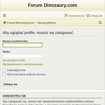
Forum Dinozaury.com
Zarejestruj się
Zaloguj się
S
Forum Dinozaury.com
Strona główna
z
Aby oglądać profile, musisz się zalogować.
u
k
Nazwa użytkownika:
a
j
Hasło:
Nie pamiętam hasła
Wyślij ponownie e-mail aktywacyjny
Zapamiętaj mnie
Ukryj mój status podczas tej sesji
ZAREJESTRUJ SIĘ
Aby zalogować się, musisz być zarejestrowanym użytkownikiem witryny.