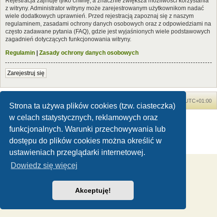
Rejestracja zajmuje tylko chwilę, a znacznie zwiększa możliwości korzystania
z witryny. Administrator witryny może zarejestrowanym użytkownikom nadać
wiele dodatkowych uprawnień. Przed rejestracją zapoznaj się z naszym
regulaminem, zasadami ochrony danych osobowych oraz z odpowiedziami na
często zadawane pytania (FAQ), gdzie jest wyjaśnionych wiele podstawowych
zagadnień dotyczących funkcjonowania witryny.
Regulamin
|
Zasady ochrony danych osobowych
Zarejestruj się
Forum Dinozaury.com
Strona główna
Strefa czasowa
UTC+01:00
Strona ta używa plików cookies (tzw. ciasteczka)
w celach statystycznych, reklamowych oraz
Dinozaury.com
© 2006-2020
Technologię dostarcza
phpBB
® Forum Software © phpBB Limited
funkcjonalnych. Warunki przechowywania lub
Polski pakiet językowy dostarcza
phpBB.pl
dostępu do plików cookies można określić w
Zasady ochrony danych osobowych
|
Regulamin
ustawieniach przeglądarki internetowej.
Dowiedz się więcej
Akceptuję!