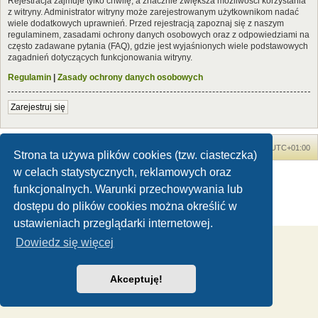
Rejestracja zajmuje tylko chwilę, a znacznie zwiększa możliwości korzystania
z witryny. Administrator witryny może zarejestrowanym użytkownikom nadać
wiele dodatkowych uprawnień. Przed rejestracją zapoznaj się z naszym
regulaminem, zasadami ochrony danych osobowych oraz z odpowiedziami na
często zadawane pytania (FAQ), gdzie jest wyjaśnionych wiele podstawowych
zagadnień dotyczących funkcjonowania witryny.
Regulamin
|
Zasady ochrony danych osobowych
Zarejestruj się
Forum Dinozaury.com
Strona główna
Strefa czasowa
UTC+01:00
Strona ta używa plików cookies (tzw. ciasteczka)
w celach statystycznych, reklamowych oraz
Dinozaury.com
© 2006-2020
Technologię dostarcza
phpBB
® Forum Software © phpBB Limited
funkcjonalnych. Warunki przechowywania lub
Polski pakiet językowy dostarcza
phpBB.pl
dostępu do plików cookies można określić w
Zasady ochrony danych osobowych
|
Regulamin
ustawieniach przeglądarki internetowej.
Dowiedz się więcej
Akceptuję!