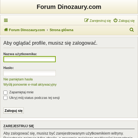
Forum Dinozaury.com
Zarejestruj się
Zaloguj się
S
Forum Dinozaury.com
Strona główna
z
Aby oglądać profile, musisz się zalogować.
u
k
Nazwa użytkownika:
a
j
Hasło:
Nie pamiętam hasła
Wyślij ponownie e-mail aktywacyjny
Zapamiętaj mnie
Ukryj mój status podczas tej sesji
ZAREJESTRUJ SIĘ
Aby zalogować się, musisz być zarejestrowanym użytkownikiem witryny.