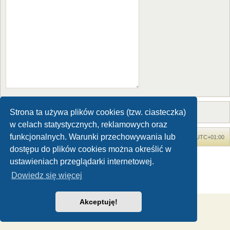
Strona ta używa plików cookies (tzw. ciasteczka)
w celach statystycznych, reklamowych oraz
funkcjonalnych. Warunki przechowywania lub
Forum Dinozaury.com
Strona główna
Strefa czasowa
UTC+01:00
dostępu do plików cookies można określić w
Dinozaury.com
© 2006-2020
ustawieniach przeglądarki internetowej.
Technologię dostarcza
phpBB
® Forum Software © phpBB Limited
Dowiedz się więcej
Polski pakiet językowy dostarcza
phpBB.pl
Zasady ochrony danych osobowych
|
Regulamin
Akceptuję!