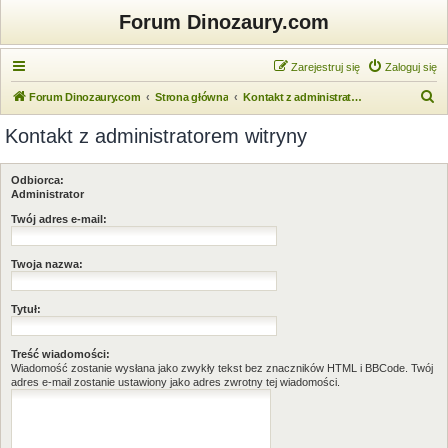
Forum Dinozaury.com
Zarejestruj się
Zaloguj się
S
Forum Dinozaury.com
Strona główna
Kontakt z administratorem witryny
z
Kontakt z administratorem witryny
u
k
Odbiorca:
a
Administrator
j
Twój adres e-mail:
Twoja nazwa:
Tytuł:
Treść wiadomości:
Wiadomość zostanie wysłana jako zwykły tekst bez znaczników HTML i BBCode. Twój
adres e-mail zostanie ustawiony jako adres zwrotny tej wiadomości.