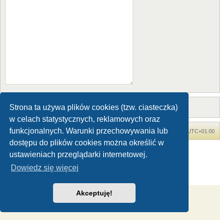
Strona ta używa plików cookies (tzw. ciasteczka)
w celach statystycznych, reklamowych oraz
funkcjonalnych. Warunki przechowywania lub
Forum Dinozaury.com
Strona główna
Strefa czasowa
UTC+01:00
dostępu do plików cookies można określić w
Dinozaury.com
© 2006-2020
ustawieniach przeglądarki internetowej.
Technologię dostarcza
phpBB
® Forum Software © phpBB Limited
Dowiedz się więcej
Polski pakiet językowy dostarcza
phpBB.pl
Zasady ochrony danych osobowych
|
Regulamin
Akceptuję!