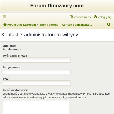
Forum Dinozaury.com
Zarejestruj się
Zaloguj się
S
Forum Dinozaury.com
Strona główna
Kontakt z administratorem witryny
z
Kontakt z administratorem witryny
u
k
Odbiorca:
a
Administrator
j
Twój adres e-mail:
Twoja nazwa:
Tytuł:
Treść wiadomości:
Wiadomość zostanie wysłana jako zwykły tekst bez znaczników HTML i BBCode. Twój
adres e-mail zostanie ustawiony jako adres zwrotny tej wiadomości.